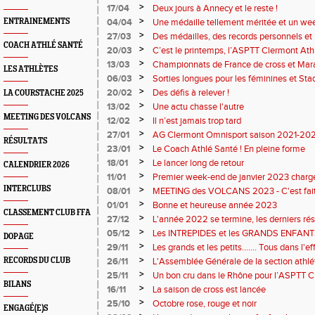
>
17/04
Deux jours à Annecy et le reste !
>
ENTRAINEMENTS
04/04
Une médaille tellement méritée et un we
>
27/03
Des médailles, des records personnels et 
COACH ATHLÉ SANTÉ
stadium !
>
20/03
C’est le printemps, l’ASPTT Clermont Athl
>
13/03
Championnats de France de cross et Mar
LES ATHLÈTES
>
06/03
Sorties longues pour les féminines et Sta
>
20/02
Des défis à relever !
LA COURSTACHE 2025
>
13/02
Une actu chasse l'autre
MEETING DES VOLCANS
>
12/02
Il n’est jamais trop tard
>
27/01
AG Clermont Omnisport saison 2021-20
RÉSULTATS
>
23/01
Le Coach Athlé Santé ! En pleine forme
>
18/01
Le lancer long de retour
CALENDRIER 2026
>
11/01
Premier week-end de janvier 2023 charg
INTERCLUBS
>
08/01
MEETING des VOLCANS 2023 - C'est fait
>
01/01
Bonne et heureuse année 2023
CLASSEMENT CLUB FFA
>
27/12
L'année 2022 se termine, les derniers rés
>
05/12
Les INTREPIDES et les GRANDS ENFAN
DOPAGE
>
29/11
Les grands et les petits....... Tous dans l'ef
>
RECORDS DU CLUB
26/11
L'Assemblée Générale de la section athl
>
25/11
Un bon cru dans le Rhône pour l’ASPTT C
BILANS
>
16/11
La saison de cross est lancée
>
25/10
Octobre rose, rouge et noir
ENGAGÉ(E)S