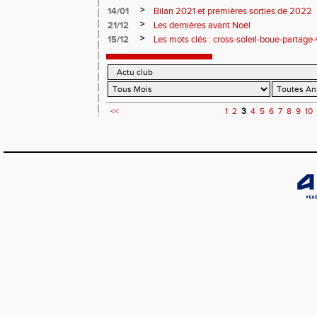
>
14/01
Bilan 2021 et premières sorties de 2022
>
21/12
Les dernières avant Noël
>
15/12
Les mots clés : cross-soleil-boue-partage
<<
1
2
3
4
5
6
7
8
9
10