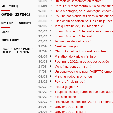
>
28/09
Un mois de septembre en fanfare !
>
07/09
Retour aux fondamentaux : la course sur r
MÉDIATHÈQUE
>
17/08
De la Montagne, de la Montagne, encore 
COVID19 - LES VIDÉOS
>
20/07
Pour ne pas s’endormir dans la chaleur de 
>
30/06
Clap de fin de saison pour les plus jeunes 
STATISTIQUES DU SITE
>
14/06
1ère quinzaine de juin ! Magnifique !
>
30/05
En mai, fais ce qu’il te plaît et mieux encor
LIENS
>
23/05
En mai, fais ce qu’il te plaît
BIOGRAPHIES
>
03/05
1er mai pas de tout repos !
>
21/04
Arrêt sur images
INSCRIPTIONS À PARTIR
>
12/04
Championnat de France et les autres
DU 1ER JUILLET 2026
>
06/04
Marathon de Paris en fanfare
>
30/03
Pour mars 2022, la boucle est bouclée !
>
21/03
Vent frais, vent du matin !
>
14/03
Un beau week-end pour l’ASPTT Clermon
>
09/03
Mars : un début prometteur !
>
28/02
Février : fin de partie !
>
17/02
Retour gagnant !
>
15/02
Toujours les plus jeunes et quelques autre
>
15/02
Seuls en scène
>
08/02
Les nouvelles têtes de l’ASPTT à l’honneu
>
31/01
Janvier 2022 - la fin
>
26/01
Janvier 2022 - la suite