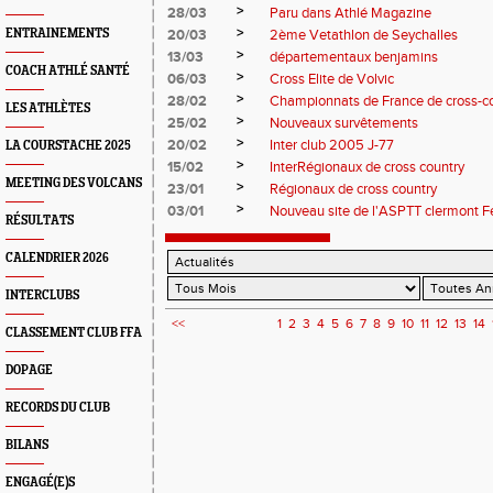
>
28/03
Paru dans Athlé Magazine
>
ENTRAINEMENTS
20/03
2ème Vetathlon de Seychalles
>
13/03
départementaux benjamins
COACH ATHLÉ SANTÉ
>
06/03
Cross Elite de Volvic
>
28/02
Championnats de France de cross-c
LES ATHLÈTES
>
25/02
Nouveaux survêtements
>
20/02
Inter club 2005 J-77
LA COURSTACHE 2025
>
15/02
InterRégionaux de cross country
MEETING DES VOLCANS
>
23/01
Régionaux de cross country
>
03/01
Nouveau site de l'ASPTT clermont F
RÉSULTATS
CALENDRIER 2026
INTERCLUBS
<<
1
2
3
4
5
6
7
8
9
10
11
12
13
14
CLASSEMENT CLUB FFA
DOPAGE
RECORDS DU CLUB
BILANS
ENGAGÉ(E)S