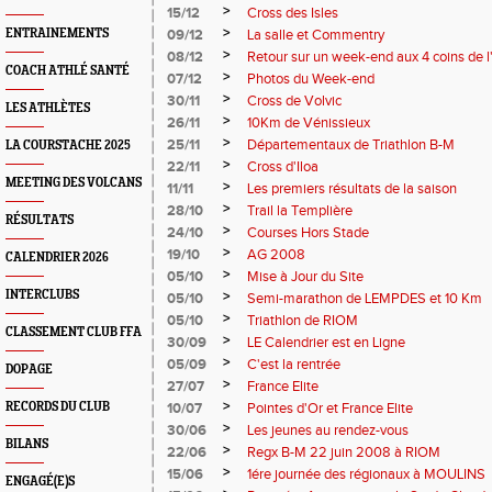
>
15/12
Cross des Isles
>
ENTRAINEMENTS
09/12
La salle et Commentry
>
08/12
Retour sur un week-end aux 4 coins de 
COACH ATHLÉ SANTÉ
>
07/12
Photos du Week-end
>
30/11
Cross de Volvic
LES ATHLÈTES
>
26/11
10Km de Vénissieux
>
25/11
Départementaux de Triathlon B-M
LA COURSTACHE 2025
>
22/11
Cross d'Iloa
MEETING DES VOLCANS
>
11/11
Les premiers résultats de la saison
>
28/10
Trail la Templière
RÉSULTATS
>
24/10
Courses Hors Stade
>
19/10
AG 2008
CALENDRIER 2026
>
05/10
Mise à Jour du Site
INTERCLUBS
>
05/10
Semi-marathon de LEMPDES et 10 Km
>
05/10
Triathlon de RIOM
CLASSEMENT CLUB FFA
>
30/09
LE Calendrier est en Ligne
>
05/09
C'est la rentrée
DOPAGE
>
27/07
France Elite
>
RECORDS DU CLUB
10/07
Pointes d'Or et France Elite
>
30/06
Les jeunes au rendez-vous
BILANS
>
22/06
Regx B-M 22 juin 2008 à RIOM
>
15/06
1ére journée des régionaux à MOULINS
ENGAGÉ(E)S