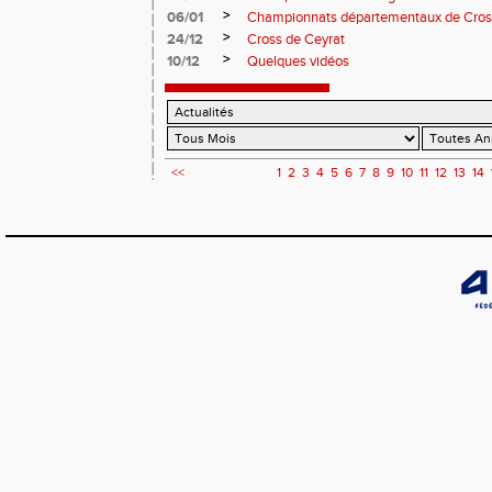
>
06/01
Championnats départementaux de Cro
>
24/12
Cross de Ceyrat
>
10/12
Quelques vidéos
<<
1
2
3
4
5
6
7
8
9
10
11
12
13
14