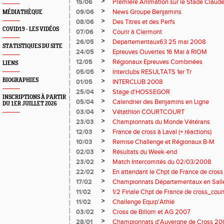
>
15/06
Premiére Animation sur le Stade Clau
>
09/06
News Groupe Benjamins
MÉDIATHÈQUE
>
08/06
Des Titres et des Perfs
COVID19 - LES VIDÉOS
>
07/06
Courir à Clermont
>
26/05
Departementaux63 25 mai 2008
STATISTIQUES DU SITE
>
24/05
Epreuves Ouvertes 16 Mai à RIOM
>
12/05
Régionaux Epreuves Combinées
LIENS
>
05/05
Interclubs RESULTATS 1er Tr
BIOGRAPHIES
>
01/05
INTERCLUB 2008
>
25/04
Stage d'HOSSEGOR
INSCRIPTIONS À PARTIR
>
05/04
Calendrier des Benjamins en Ligne
DU 1ER JUILLET 2026
>
03/04
Vétathlon COURTCOURT
>
23/03
Championnats du Monde Vétérans
>
12/03
France de cross à Laval (+ réactions)
>
10/03
Remise Challenge et Régionaux B-M
>
02/03
Résultats du Week-end
>
23/02
Match Intercomités du 02/03/2008
>
22/02
En attendant le Chpt de France de cross
>
17/02
Championnats Départementaux en Sall
>
11/02
1/2 Finale Chpt de France de cross_coun
>
11/02
Challenge Equip'Athlé
>
03/02
Cross de Billom et AG 2007
>
28/01
Championnats d'Auvergne de Cross 2