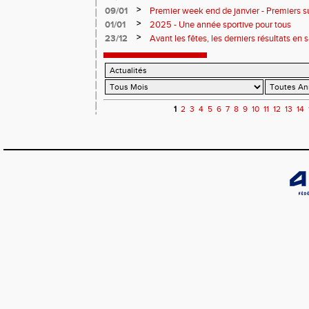
>
09/01
Premier week end de janvier - Premiers 
>
01/01
2025 - Une année sportive pour tous
>
23/12
Avant les fêtes, les derniers résultats en s
1
2
3
4
5
6
7
8
9
10
11
12
13
14