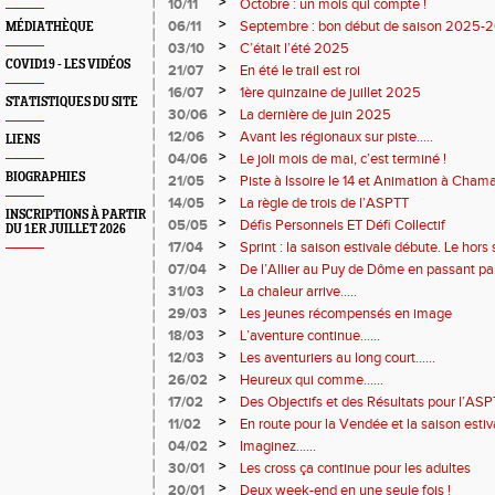
2026
>
10/11
Octobre : un mois qui compte !
>
06/11
Septembre : bon début de saison 2025-
MÉDIATHÈQUE
>
03/10
C’était l’été 2025
COVID19 - LES VIDÉOS
>
21/07
En été le trail est roi
>
16/07
1ère quinzaine de juillet 2025
STATISTIQUES DU SITE
>
30/06
La dernière de juin 2025
>
12/06
Avant les régionaux sur piste…..
LIENS
>
04/06
Le joli mois de mai, c’est terminé !
BIOGRAPHIES
>
21/05
Piste à Issoire le 14 et Animation à Chamal
>
14/05
La règle de trois de l’ASPTT
INSCRIPTIONS À PARTIR
>
05/05
Défis Personnels ET Défi Collectif
DU 1ER JUILLET 2026
>
17/04
Sprint : la saison estivale débute. Le hors
>
07/04
De l’Allier au Puy de Dôme en passant pa
>
31/03
La chaleur arrive…..
>
29/03
Les jeunes récompensés en image
>
18/03
L’aventure continue…...
>
12/03
Les aventuriers au long court…...
>
26/02
Heureux qui comme…...
>
17/02
Des Objectifs et des Résultats pour l’AS
>
11/02
En route pour la Vendée et la saison estiv
>
04/02
Imaginez…...
>
30/01
Les cross ça continue pour les adultes
>
20/01
Deux week-end en une seule fois !