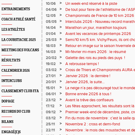
>
10/06
Un week-end réservé à la piste
>
ENTRAINEMENTS
04/06
De tout pour faire de l'athlétisme de l’A
monde souriant
>
12/05
Championnats de France de 10 km 2026 
COACH ATHLÉ SANTÉ
Soirées piste
>
05/05
Interclubs 2026 - Nouveau record marat
résultats
>
14/04
Marathon un jour, marathon toujours
LES ATHLÈTES
>
01/04
Avant les vacances de printemps 2026
>
25/03
Semi/10 km/5 km. Vichy/Feurs, ils ont choi
LA COURSTACHE 2025
>
18/03
Retour en image sur la saison hivernale d
MEETING DES VOLCANS
>
14/03
Mi-février mi-mars 2026 : le résumé
>
20/02
Galette des rois au pieds des puys !
RÉSULTATS
>
19/02
A rebrousse temps !
>
03/02
Cross de Thiers et Championnats AURA e
CALENDRIER 2026
>
27/01
Janvier 2026 : la dernière !
INTERCLUBS
>
20/01
Janvier 2026, la suite...
>
15/01
La neige n’a pas découragé tout le monde
CLASSEMENT CLUB FFA
>
06/01
Bonne année 2026 à tous !
>
23/12
Avant la trêve des confiseurs
DOPAGE
>
17/12
Les fêtes approchent, les résultats sont là 
>
RECORDS DU CLUB
09/12
Premier week-end de décembre, piste, cro
>
03/12
Fin du mois de novembre : c’est la salle 
BILANS
>
25/11
Novembre 2 : cross et demi-fond
>
22/11
Novembre : le mois des moustaches et de
ENGAGÉ(E)S