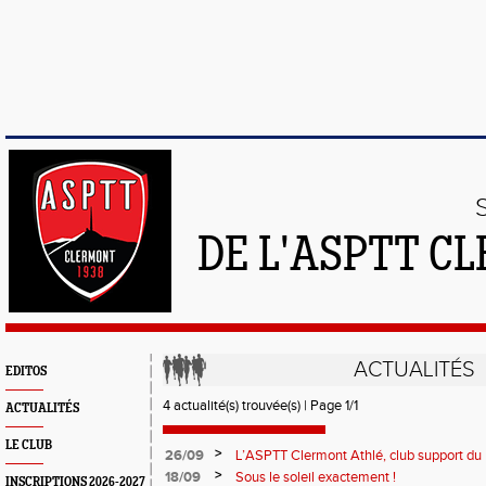
DE L'ASPTT C
ACTUALITÉS
EDITOS
4 actualité(s) trouvée(s) | Page 1/1
ACTUALITÉS
LE CLUB
>
26/09
L’ASPTT Clermont Athlé, club support du 
Puys
>
18/09
Sous le soleil exactement !
INSCRIPTIONS 2026-2027