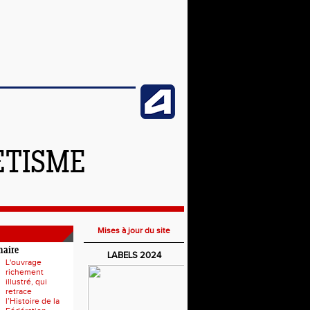
ETISME
Mises à jour du site
naire
LABELS 2024
L'ouvrage
richement
illustré, qui
retrace
l’Histoire de la