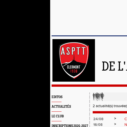
DE L
EDITOS
2 actualité(s) trouvée(s
ACTUALITÉS
LE CLUB
>
24/08
C
>
16/08
N
INSCRIPTIONS 2026-2027