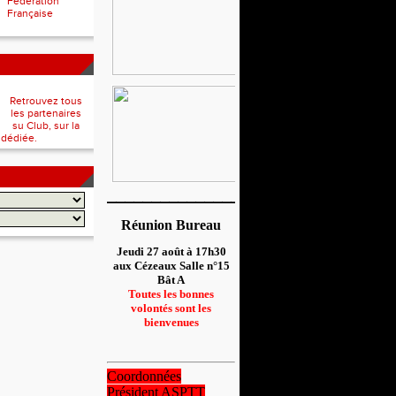
Fédération
Française
Retrouvez tous
les partenaires
su Club, sur la
 dédiée.
__________________
Réunion Bureau
Jeudi 27 août à 17h30
aux Cézeaux Salle n°15
Bât A
Toutes les bonnes
volontés sont les
bienvenues
Coordonnées
Président ASPTT