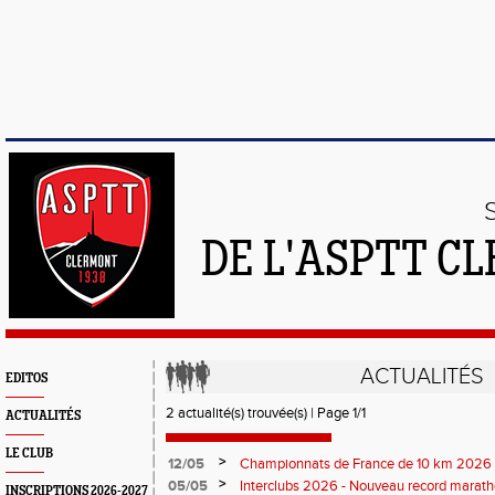
DE L'ASPTT C
ACTUALITÉS
EDITOS
2 actualité(s) trouvée(s) | Page 1/1
ACTUALITÉS
LE CLUB
>
12/05
Championnats de France de 10 km 2026 
Soirées piste
>
05/05
Interclubs 2026 - Nouveau record marat
INSCRIPTIONS 2026-2027