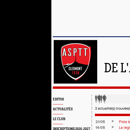
DE L
EDITOS
3 actualité(s) trouvée(s
ACTUALITÉS
LE CLUB
>
21/05
Piste à
>
14/05
La règ
INSCRIPTIONS 2026-2027