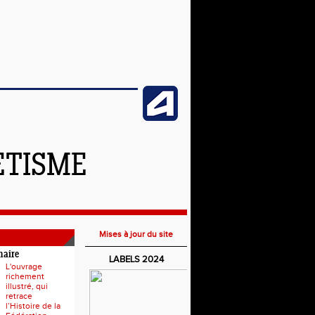
ETISME
Mises à jour du site
naire
LABELS 2024
L'ouvrage
richement
illustré, qui
retrace
l’Histoire de la