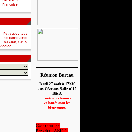
Fédération
Française
Retrouvez tous
les partenaires
su Club, sur la
 dédiée.
__________________
Réunion Bureau
Jeudi 27 août à 17h30
aux Cézeaux Salle n°15
Bât A
Toutes les bonnes
volontés sont les
bienvenues
Coordonnées
Président ASPTT