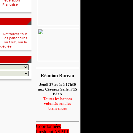
Fédération
Française
Retrouvez tous
les partenaires
su Club, sur la
 dédiée.
__________________
Réunion Bureau
Jeudi 27 août à 17h30
aux Cézeaux Salle n°15
Bât A
Toutes les bonnes
volontés sont les
bienvenues
Coordonnées
Président ASPTT