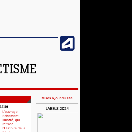
ETISME
Mises à jour du site
naire
LABELS 2024
L'ouvrage
richement
illustré, qui
retrace
l’Histoire de la