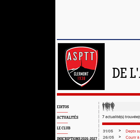
DE L
EDITOS
7 actualité(s) trouvée(s
ACTUALITÉS
LE CLUB
>
31/05
Deptx su
>
26/05
Courir à
INSCRIPTIONS 2026-2027