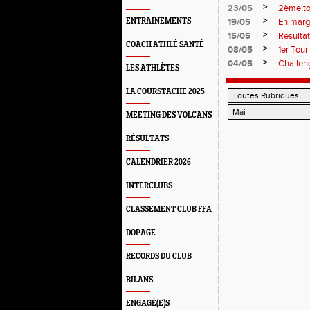
>
23/05
2ème to
>
ENTRAINEMENTS
19/05
En marge
>
15/05
Résulta
COACH ATHLÉ SANTÉ
>
08/05
1er Tour
>
04/05
Challeng
LES ATHLÈTES
LA COURSTACHE 2025
MEETING DES VOLCANS
RÉSULTATS
CALENDRIER 2026
INTERCLUBS
CLASSEMENT CLUB FFA
DOPAGE
RECORDS DU CLUB
BILANS
ENGAGÉ(E)S