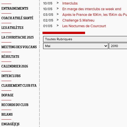
>
10/05
Interclubs
>
ENTRAINEMENTS
10/05
En marge des interclubs ce week end
>
03/05
Après le France de 10Km, les 15Km du Pu
COACH ATHLÉ SANTÉ
>
02/05
Challenge S.Mahieu
>
01/05
Les Nocturnes de Courcourt
LES ATHLÈTES
LA COURSTACHE 2025
MEETING DES VOLCANS
RÉSULTATS
CALENDRIER 2026
INTERCLUBS
CLASSEMENT CLUB FFA
DOPAGE
RECORDS DU CLUB
BILANS
ENGAGÉ(E)S