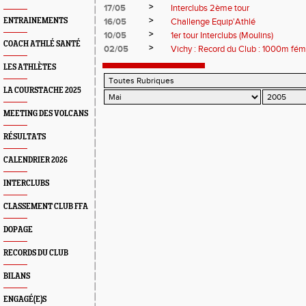
>
17/05
Interclubs 2ème tour
>
ENTRAINEMENTS
16/05
Challenge Equip'Athlé
>
10/05
1er tour Interclubs (Moulins)
COACH ATHLÉ SANTÉ
>
02/05
Vichy : Record du Club : 1000m fém
LES ATHLÈTES
LA COURSTACHE 2025
MEETING DES VOLCANS
RÉSULTATS
CALENDRIER 2026
INTERCLUBS
CLASSEMENT CLUB FFA
DOPAGE
RECORDS DU CLUB
BILANS
ENGAGÉ(E)S