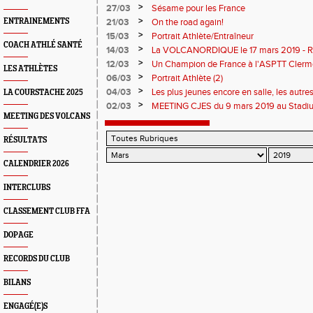
>
27/03
Sésame pour les France
>
ENTRAINEMENTS
21/03
On the road again!
>
15/03
Portrait Athlète/Entraîneur
COACH ATHLÉ SANTÉ
>
14/03
La VOLCANORDIQUE le 17 mars 2019 - 
>
12/03
Un Champion de France à l'ASPTT Clerm
LES ATHLÈTES
>
06/03
Portrait Athlète (2)
>
04/03
Les plus jeunes encore en salle, les autres
LA COURSTACHE 2025
>
02/03
MEETING CJES du 9 mars 2019 au Stadiu
MEETING DES VOLCANS
RÉSULTATS
CALENDRIER 2026
INTERCLUBS
CLASSEMENT CLUB FFA
DOPAGE
RECORDS DU CLUB
BILANS
ENGAGÉ(E)S