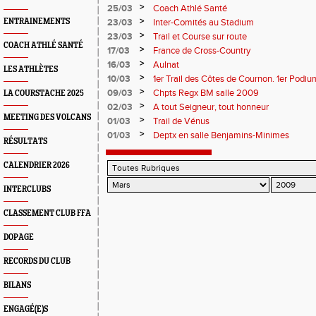
>
25/03
Coach Athlé Santé
>
ENTRAINEMENTS
23/03
Inter-Comités au Stadium
>
23/03
Trail et Course sur route
COACH ATHLÉ SANTÉ
>
17/03
France de Cross-Country
>
16/03
Aulnat
LES ATHLÈTES
>
10/03
1er Trail des Côtes de Cournon. 1er Pod
Habchi
>
09/03
Chpts Regx BM salle 2009
LA COURSTACHE 2025
>
02/03
A tout Seigneur, tout honneur
MEETING DES VOLCANS
>
01/03
Trail de Vénus
>
01/03
Deptx en salle Benjamins-Minimes
RÉSULTATS
CALENDRIER 2026
INTERCLUBS
CLASSEMENT CLUB FFA
DOPAGE
RECORDS DU CLUB
BILANS
ENGAGÉ(E)S