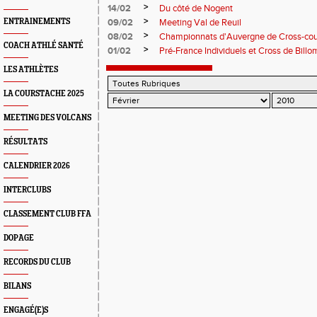
>
14/02
Du côté de Nogent
>
ENTRAINEMENTS
09/02
Meeting Val de Reuil
>
08/02
Championnats d'Auvergne de Cross-cou
COACH ATHLÉ SANTÉ
>
01/02
Pré-France Individuels et Cross de Billo
LES ATHLÈTES
LA COURSTACHE 2025
MEETING DES VOLCANS
RÉSULTATS
CALENDRIER 2026
INTERCLUBS
CLASSEMENT CLUB FFA
DOPAGE
RECORDS DU CLUB
BILANS
ENGAGÉ(E)S