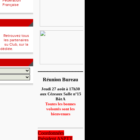
Fédération
Française
Retrouvez tous
les partenaires
su Club, sur la
 dédiée.
__________________
Réunion Bureau
Jeudi 27 août à 17h30
aux Cézeaux Salle n°15
Bât A
Toutes les bonnes
volontés sont les
bienvenues
Coordonnées
Président ASPTT