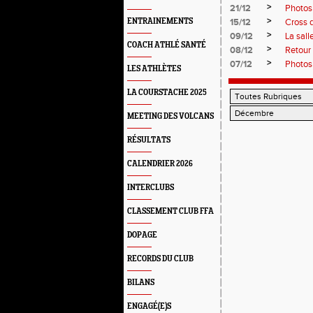
>
21/12
Photos
>
ENTRAINEMENTS
15/12
Cross d
>
09/12
La sal
COACH ATHLÉ SANTÉ
>
08/12
Retour
>
07/12
Photos
LES ATHLÈTES
LA COURSTACHE 2025
MEETING DES VOLCANS
RÉSULTATS
CALENDRIER 2026
INTERCLUBS
CLASSEMENT CLUB FFA
DOPAGE
RECORDS DU CLUB
BILANS
ENGAGÉ(E)S