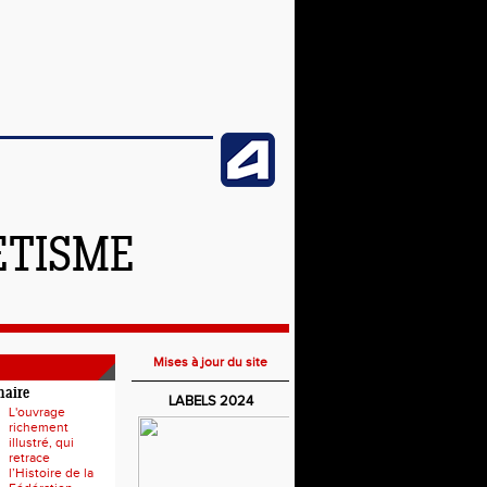
ETISME
Mises à jour du site
naire
LABELS 2024
L'ouvrage
richement
illustré, qui
retrace
l’Histoire de la