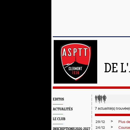
DE L
EDITOS
7 actualité(s) trouvée(s
ACTUALITÉS
LE CLUB
>
29/12
Plus de
>
24/12
Course
INSCRIPTIONS 2026-2027