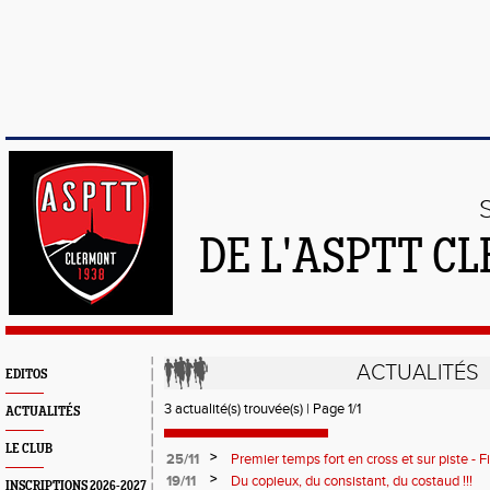
DE L'ASPTT C
ACTUALITÉS
EDITOS
3 actualité(s) trouvée(s) | Page 1/1
ACTUALITÉS
LE CLUB
>
25/11
Premier temps fort en cross et sur piste - F
marathons 2018
>
19/11
Du copieux, du consistant, du costaud !!!
INSCRIPTIONS 2026-2027