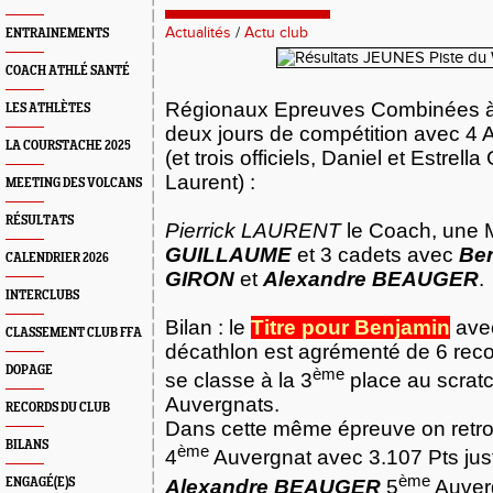
Actualités
/
Actu club
ENTRAINEMENTS
COACH ATHLÉ SANTÉ
Régionaux Epreuves Combinées à 
LES ATHLÈTES
deux jours de compétition avec 4 
LA COURSTACHE 2025
(et trois officiels, Daniel et Estrell
Laurent) :
MEETING DES VOLCANS
RÉSULTATS
Pierrick LAURENT
le Coach, une M
GUILLAUME
et 3 cadets avec
Be
CALENDRIER 2026
GIRON
et
Alexandre BEAUGER
.
INTERCLUBS
Bilan : le
Titre pour Benjamin
ave
CLASSEMENT CLUB FFA
décathlon est agrémenté de 6 recor
DOPAGE
ème
se classe à la 3
place au scrat
Auvergnats.
RECORDS DU CLUB
Dans cette même épreuve on retr
BILANS
ème
4
Auvergnat avec
3.107 Pts
jus
ème
Alexandre BEAUGER
5
Auverg
ENGAGÉ(E)S