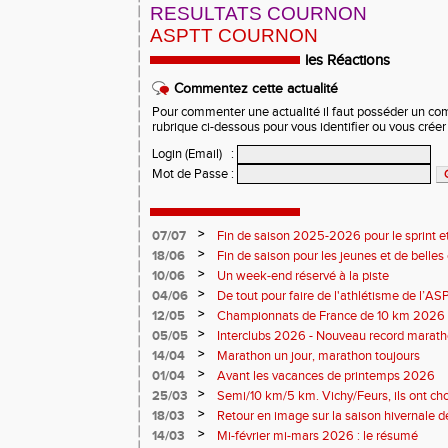
RESULTATS COURNON
ASPTT COURNON
les Réactions
Commentez cette actualité
Pour commenter une actualité il faut posséder un compt
rubrique ci-dessous pour vous identifier ou vous crée
Login (Email)
:
Mot de Passe
:
>
07/07
Fin de saison 2025-2026 pour le sprint et
>
18/06
Fin de saison pour les jeunes et de belles
>
10/06
Un week-end réservé à la piste
>
04/06
De tout pour faire de l'athlétisme de l’A
monde souriant
>
12/05
Championnats de France de 10 km 2026 
Soirées piste
>
05/05
Interclubs 2026 - Nouveau record marat
résultats
>
14/04
Marathon un jour, marathon toujours
>
01/04
Avant les vacances de printemps 2026
>
25/03
Semi/10 km/5 km. Vichy/Feurs, ils ont choi
>
18/03
Retour en image sur la saison hivernale d
>
14/03
Mi-février mi-mars 2026 : le résumé