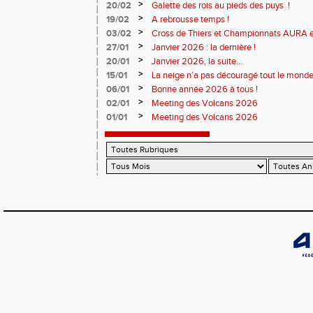
>
20/02
Galette des rois au pieds des puys !
>
19/02
A rebrousse temps !
>
03/02
Cross de Thiers et Championnats AURA e
>
27/01
Janvier 2026 : la dernière !
>
20/01
Janvier 2026, la suite...
>
15/01
La neige n’a pas découragé tout le monde
>
06/01
Bonne année 2026 à tous !
>
02/01
Meeting des Volcans 2026
>
01/01
Meeting des Volcans 2026