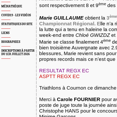
ème
sont respectivement 8 et 9
des 
MÉDIATHÈQUE
COVID19 - LES VIDÉOS
ème
Marie GUILLAUME
obtient la
3
Championnat Régional. E
lle n’a 
STATISTIQUES DU SITE
la lutte qui a tenu en haleine la com
LIENS
week-end entre
Chloé GWIZDZ
et
ème
Marie se classe finalement 4
de
BIOGRAPHIES
bien troisième Auvergnate avec
2.
INSCRIPTIONS À PARTIR
blessures, Marie revient sans pour
DU 1ER JUILLET 2026
propres records mais ce n’est que
RESULTAT REGX EC
ASPTT REGX EC
Triathlons à Cournon ce dimanche
Merci à
Carole FOURNIER
pour a
poste de juge toute la journée ains
Christophe HANS pour le concour
Minime Garçons.