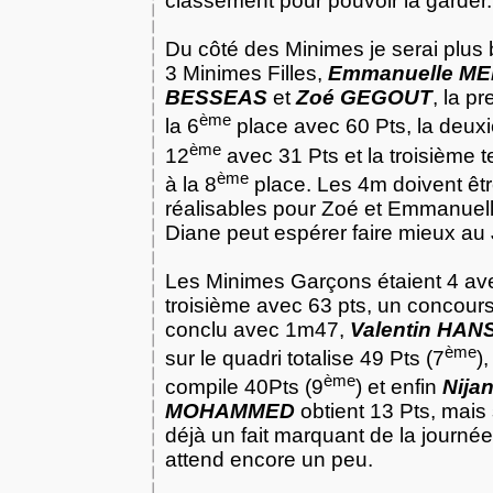
classement pour pouvoir la garder.
Du côté des Minimes je serai plus 
3 Minimes Filles,
Emmanuelle M
BESSEAS
et
Zoé GEGOUT
, la p
ème
la 6
place avec
60 Pts
, la deu
ème
12
avec
31 Pts
et la troisième 
ème
à la 8
place. Les 4m doivent êt
réalisables pour Zoé et Emmanuel
Diane peut espérer faire mieux au
Les Minimes Garçons étaient 4 a
troisième avec
63 pts
, un concours
conclu avec 1m47,
Valentin HAN
ème
sur le quadri totalise
49 Pts
(7
)
ème
compile 40Pts (9
) et enfin
Nija
MOHAMMED
obtient
13 Pts
, mais
déjà un fait marquant de la journée
attend encore un peu.