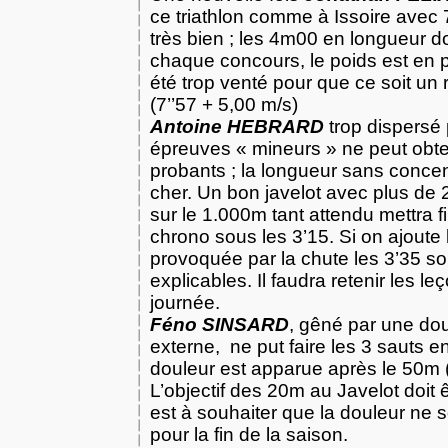
ce triathlon comme à Issoire avec
très bien ; les 4m00 en longueur do
chaque concours, le poids est en 
été trop venté pour que ce soit un
(7’’57 + 5,00 m/s)
Antoine HEBRARD
trop dispersé
épreuves « mineurs » ne peut obten
probants ; la longueur sans concen
cher. Un bon javelot avec plus de
sur le 1.000m tant attendu mettra f
chrono sous les 3’15. Si on ajoute 
provoquée par la chute les 3’35 so
explicables. Il faudra retenir les le
journée.
Féno SINSARD
, gêné par une dou
externe, ne put faire les 3 sauts 
douleur est apparue après le 50m (
L’objectif des 20m au Javelot doit êt
est à souhaiter que la douleur ne s
pour la fin de la saison.