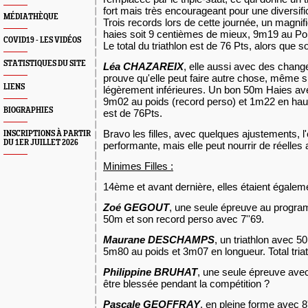
fort mais très encourageant pour une diversifi
MÉDIATHÈQUE
Trois records lors de cette journée, un magnif
haies soit 9 centièmes de mieux, 9m19 au Poi
COVID19 - LES VIDÉOS
Le total du triathlon est de
76 Pts
, alors que s
STATISTIQUES DU SITE
Léa CHAZAREIX
, elle aussi avec des chang
prouve qu'elle peut faire autre chose, même si
LIENS
légèrement inférieures. Un bon 50m Haies ave
9m02 au poids (record perso) et 1m22 en hauteu
BIOGRAPHIES
est de 76Pts.
Bravo les filles, avec quelques ajustements, l'
INSCRIPTIONS À PARTIR
DU 1ER JUILLET 2026
performante, mais elle peut nourrir de réelles 
Minimes Filles :
14ème et avant dernière, elles étaient égaleme
Zoé GEGOUT
, une seule épreuve au progra
50m et son record perso avec 7''69.
Maurane DESCHAMPS
, un triathlon avec 5
5m80 au poids et 3m07 en longueur. Total tria
Philippine BRUHAT
, une seule épreuve ave
être blessée pendant la compétition ?
Pascale GEOFFRAY
, en pleine forme avec 