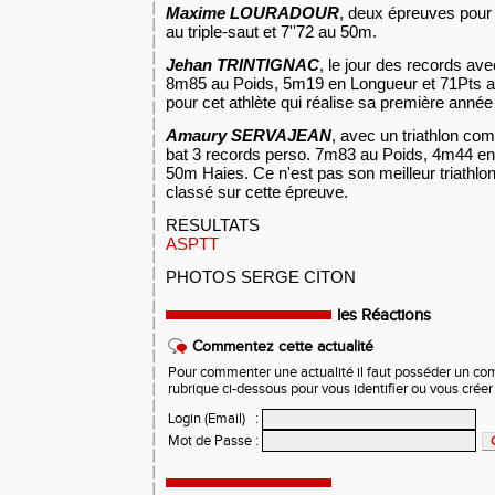
Maxime LOURADOUR
, deux épreuves pour 
au triple-saut et 7''72 au 50m.
Jehan TRINTIGNAC
, le jour des records av
8m85 au Poids, 5m19 en Longueur et 71Pts au 
pour cet athlète qui réalise sa première année 
Amaury SERVAJEAN
, avec un triathlon com
bat 3 records perso. 7m83 au Poids, 4m44 en
50m Haies. Ce n'est pas son meilleur triathlon
classé sur cette épreuve.
RESULTATS
ASPTT
PHOTOS SERGE CITON
les Réactions
Commentez cette actualité
Pour commenter une actualité il faut posséder un compt
rubrique ci-dessous pour vous identifier ou vous crée
Login (Email)
:
Mot de Passe
: