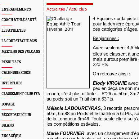
Actualités
/
Actu club
ENTRAINEMENTS
4 Equipes sur la pist
COACH ATHLÉ SANTÉ
pour la dernière épreuv
ces catégories d'âges.
LES ATHLÈTES
Benjamines :
LA COURSTACHE 2025
Avec seulement 4 Athlè
MEETING DES VOLCANS
elles se classent à une
mais surtout première
RÉSULTATS
220 Pts
.
CALENDRIER 2026
On retrouve ainsi :
Elody VIRGINIE
avec 
INTERCLUBS
peu en deçà de son me
coach, c'est plus difficile ... 8''26 au 50m, 
CLASSEMENT CLUB FFA
au poids soit un Triathlon à 63Pts.
DOPAGE
Mélanie LABOUREYRAS
, 3 records personn
50m, 6m88 au Poids et le triathlon à 61Pts, sa 
RECORDS DU CLUB
de
la Longueur
3m46. Toute seule elle a su s'
les compétitions estivales.
BILANS
Marie FOURNIER
, avec un changement d'é
ENGAGÉ(E)S
remplacée par le triple-saut, ce qui donne un 