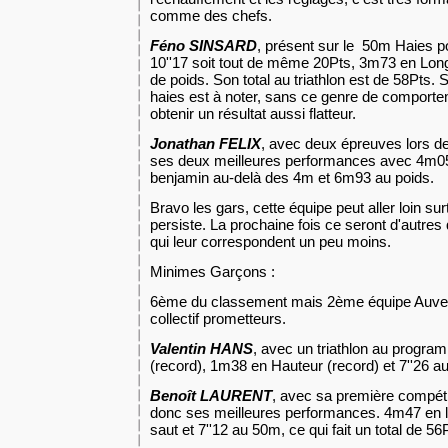
comme des chefs.
Féno SINSARD
, présent sur le 50m Haies pou
10''17 soit tout de même 20Pts, 3m73 en Lon
de poids. Son total au triathlon est de 58Pts.
haies est à noter, sans ce genre de comportem
obtenir un résultat aussi flatteur.
Jonathan FELIX
, avec deux épreuves lors de 
ses deux meilleures performances avec 4m05 
benjamin au-delà des 4m et 6m93 au poids.
Bravo les gars, cette équipe peut aller loin surt
persiste. La prochaine fois ce seront d'autres
qui leur correspondent un peu moins.
Minimes Garçons :
6ème du classement mais 2ème équipe Auver
collectif prometteurs.
Valentin HANS
, avec un triathlon au progr
(record), 1m38 en Hauteur (record) et 7''26 a
Benoît LAURENT
, avec sa première compétiti
donc ses meilleures performances. 4m47 en l
saut et 7''12 au 50m, ce qui fait un total de 56P