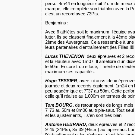
perso, 4m44 en longueur soit
2 cm
de mieux 
marque, elle complète son triathlon avec
la P
c'est un record avec 73Pts.
Benjamins :
Avec 6 athlètes soit le maximum, l'équipe ava
lutter. Ils se classent finalement à la 4ème pl
2ème des Auvergnats. Cela ressemble à une
leurs partenaires d'entraînement (les Filles!!!!!
Lucas THEVENON
, deux épreuves et 2 reco
et
la Hauteur
avec 1m07. Il améliore d'un dix
le 50m. Encore trop effacé, il mérite de s'extér
maximum ses capacités.
Hugo TESSIER
, avec lui aussi deux épreuv
journée et deux records également. 1m24 en 
peu académique et 7''37 au 50m. Cette perfo
celle qu'il réalise au 1.000m en termes de point
Tom BOURG
, de retour après de longs mois s
7''73 au 50m et 8m06 au triple-saut. Tout seu
et les ajustements, il s'en sort très bien.
Antoine HEBRARD
, deux épreuves et 2 rec
9''49 (24Pts), 8m39 (+5cm) au triple-saut. Lui
l'échauffement et les réglages, c'est très forma