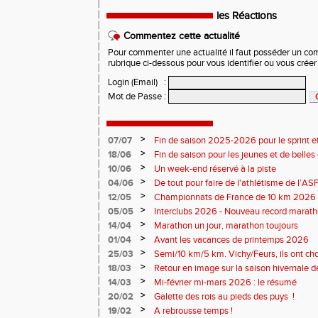
les Réactions
Commentez cette actualité
Pour commenter une actualité il faut posséder un compt
rubrique ci-dessous pour vous identifier ou vous crée
Login (Email)
:
Mot de Passe
:
>
07/07
Fin de saison 2025-2026 pour le sprint et
>
18/06
Fin de saison pour les jeunes et de belles
>
10/06
Un week-end réservé à la piste
>
04/06
De tout pour faire de l'athlétisme de l’A
monde souriant
>
12/05
Championnats de France de 10 km 2026 
Soirées piste
>
05/05
Interclubs 2026 - Nouveau record marat
résultats
>
14/04
Marathon un jour, marathon toujours
>
01/04
Avant les vacances de printemps 2026
>
25/03
Semi/10 km/5 km. Vichy/Feurs, ils ont choi
>
18/03
Retour en image sur la saison hivernale d
>
14/03
Mi-février mi-mars 2026 : le résumé
>
20/02
Galette des rois au pieds des puys !
>
19/02
A rebrousse temps !