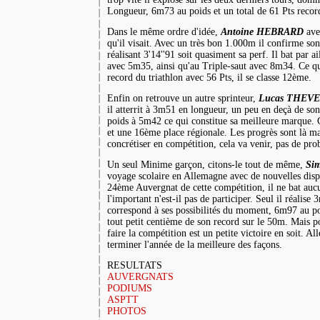
Longueur, 6m73 au poids et un total de
61 Pts
record
Dans le même ordre d'idée,
Antoine HEBRARD
ave
qu'il visait. Avec un très bon 1.000m il confirme son
réalisant 3'14''91 soit quasiment sa perf. Il bat par a
avec 5m35, ainsi qu'au Triple-saut avec 8m34. Ce qu
record du triathlon avec
56 Pts
, il se classe 12ème.
Enfin on retrouve un autre sprinteur,
Lucas THEV
il atterrit à 3m51 en longueur, un peu en deçà de so
poids à 5m42 ce qui constitue sa meilleure marque. 
et une 16ème place régionale. Les progrès sont là ma
concrétiser en compétition, cela va venir, pas de pr
Un seul Minime garçon, citons-le tout de même,
Si
voyage scolaire en Allemagne avec de nouvelles disp
24ème Auvergnat de cette compétition, il ne bat auc
l'important n'est-il pas de participer. Seul il réalis
correspond à ses possibilités du moment, 6m97 au po
tout petit centième de son record sur le 50m. Mais po
faire la compétition est un petite victoire en soit. All
terminer l'année de la meilleure des façons.
RESULTATS
AUVERGNATS
PODIUMS
ASPTT
PHOTOS