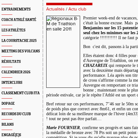
Actualités
/
Actu club
ENTRAINEMENTS
Premier week-end de vacances,
COACH ATHLÉ SANTÉ
c'était la bonne excuse. Mais p
Benjamins sur les 15 potentie
LES ATHLÈTES
seul chez les minimes sur les 
catégorie !!!!!!!!!!! Il ne fau
LA COURSTACHE 2025
Bon c'est dit, passons à la par
MEETING DES VOLCANS
Elles étaient donc 4 filles pou
d'Auvergne de Triathlon, on re
RÉSULTATS
CHAZAREIX
qui remporte le 
avec la deuxième mais départag
CALENDRIER 2026
performance. Léa après son ti
de cross s'affirme comme la me
INTERCLUBS
Auvergne en remportant ce tria
bonne ; maintenant reste le pl
CLASSEMENT CLUB FFA
période estivale, car je le répète l'Athlé est un sport d
DOPAGE
Bref retour sur ces performances, 7''46 sur le 50m so
de poids plus que correct avec 8m61, et enfin un co
délicat loin de sa meilleure marque de l'hiver (4m33
RECORDS DU CLUB
! tout ne peut pas être parfait....
BILANS
Marie FOURNIER
, confirme ses progrès et sans fai
la médaille de bronze avec
78 Pts
soit un petit point 
ENGAGÉ(E)S
compétition. Si je vous dis qu'elle marque plus de poi