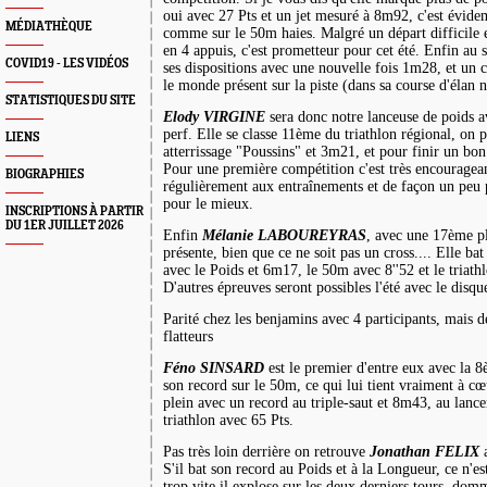
oui avec
27 Pts
et un jet mesuré à 8m92, c'est évide
MÉDIATHÈQUE
comme sur le 50m haies. Malgré un départ difficile e
en 4 appuis, c'est prometteur pour cet été. Enfin au 
COVID19 - LES VIDÉOS
ses dispositions avec une nouvelle fois 1m28, et un c
le monde présent sur la piste (dans sa course d'élan 
STATISTIQUES DU SITE
Elody VIRGINE
sera donc notre lanceuse de poids av
perf. Elle se classe 11ème du triathlon régional, on 
LIENS
atterrissage "Poussins" et 3m21, et pour finir un b
Pour une première compétition c'est très encourageant
BIOGRAPHIES
régulièrement aux entraînements et de façon un peu pl
pour le mieux.
INSCRIPTIONS À PARTIR
DU 1ER JUILLET 2026
Enfin
Mélanie LABOUREYRAS
, avec une 17ème pla
présente, bien que ce ne soit pas un cross.... Elle bat
avec le Poids et 6m17, le 50m avec 8''52 et le tria
D'autres épreuves seront possibles l'été avec le disq
Parité chez les benjamins avec 4 participants, mais d
flatteurs
Féno SINSARD
est le premier d'entre eux avec la 8
son record sur le 50m, ce qui lui tient vraiment à cœ
plein avec un record au triple-saut et 8m43, au lanc
triathlon avec
65 Pts
.
Pas très loin derrière on retrouve
Jonathan FELIX
S'il bat son record au Poids et à
la Longueur
, ce n'e
trop vite il explose sur les deux derniers tours, do