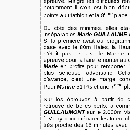
épreuve. Malgré les difficultés r
notamment il s’en est bien débro
ème
points au triathlon et la 8
place.
Du côté des minimes, elles éta
inséparables
Marie GUILLAUME
Si la première avait au programm
base avec le 80m Haies,
la Hau
n’était pas le cas de Marine q
épreuve pour la faire remonter au
Marie
en profite pour remporter 
plus sérieuse adversaire Cél
d’avance, c’est une marge con
ème
Pour
Marine
51 Pts
et une 7
pl
Sur les épreuves à partir de c
retrouve de belles perfs, à co
GUILLAUMONT
sur le 3.000m Ma
à Vichy pour préparer les Intercl
très proche des 15 minutes avec 1