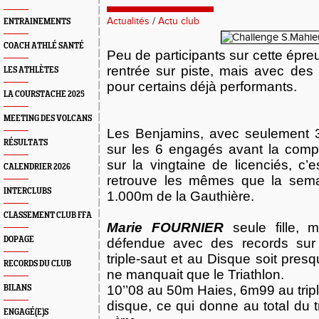
Actualités
/
Actu club
ENTRAINEMENTS
COACH ATHLÉ SANTÉ
Peu de participants sur cette épreu
rentrée sur piste, mais avec des 
LES ATHLÈTES
pour certains déjà performants.
LA COURSTACHE 2025
MEETING DES VOLCANS
Les Benjamins, avec seulement 3
RÉSULTATS
sur les 6 engagés avant la compé
sur la vingtaine de licenciés, c’
CALENDRIER 2026
retrouve les mêmes que la sema
INTERCLUBS
1.000m de
la Gauthière.
CLASSEMENT CLUB FFA
Marie FOURNIER
seule fille, m
DOPAGE
défendue avec des records sur
triple-saut et au Disque soit presqu
RECORDS DU CLUB
ne manquait que le Triathlon.
10’’08 au 50m Haies, 6m99 au trip
BILANS
disque, ce qui donne au total du t
ENGAGÉ(E)S