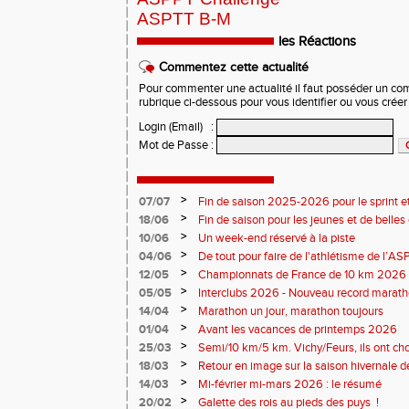
ASPTT B-M
les Réactions
Commentez cette actualité
Pour commenter une actualité il faut posséder un compt
rubrique ci-dessous pour vous identifier ou vous crée
Login (Email)
:
Mot de Passe
:
>
07/07
Fin de saison 2025-2026 pour le sprint et
>
18/06
Fin de saison pour les jeunes et de belles
>
10/06
Un week-end réservé à la piste
>
04/06
De tout pour faire de l'athlétisme de l’A
monde souriant
>
12/05
Championnats de France de 10 km 2026 
Soirées piste
>
05/05
Interclubs 2026 - Nouveau record marat
résultats
>
14/04
Marathon un jour, marathon toujours
>
01/04
Avant les vacances de printemps 2026
>
25/03
Semi/10 km/5 km. Vichy/Feurs, ils ont choi
>
18/03
Retour en image sur la saison hivernale d
>
14/03
Mi-février mi-mars 2026 : le résumé
>
20/02
Galette des rois au pieds des puys !