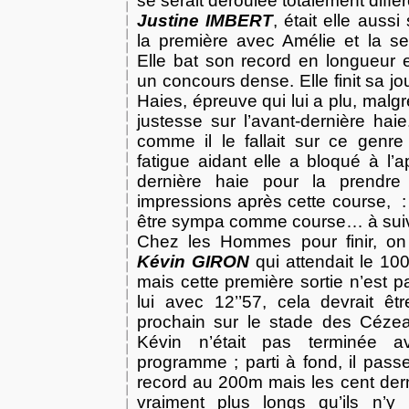
se serait déroulée totalement diff
Justine IMBERT
, était elle auss
la première avec Amélie et la s
Elle bat son record en longueur 
un concours dense. Elle finit sa 
Haies, épreuve qui lui a plu, malgr
justesse sur l’avant-dernière haie
comme il le fallait sur ce genre
fatigue aidant elle a bloqué à l’
dernière haie pour la prendr
impressions après cette course, :
être sympa comme course… à suiv
Chez les Hommes pour finir, on 
Kévin GIRON
qui attendait le 1
mais cette première sortie n’est p
lui avec 12’’57, cela devrait ê
prochain sur le stade des Céze
Kévin n’était pas terminée
programme ; parti à fond, il pas
record au 200m mais les cent dern
vraiment plus longs qu’ils n’y p