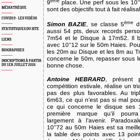
ème
9
place. Une perf sous les 10’
MÉDIATHÈQUE
sont des objectifs tout à fait réalisa
COVID19 - LES VIDÉOS
ème
Simon BAZIE
, se classe 5
du
STATISTIQUES DU SITE
aussi
54 pts
, deux records perso 
7m54 et le Disque à 17m52. Il bo
LIENS
avec 10’’12 sur le 50m Haies. Pour
BIOGRAPHIES
les 20m au Disque et les 8m au Tr
concerne le 50m, repasser sous le
INSCRIPTIONS À PARTIR
bonne chose.
DU 1ER JUILLET 2026
Antoine HEBRARD
, présent 
compétition estivale, réalise un tri
pas des plus favorables. Au trip
6m63, ce qui n’est pas si mal po
ce qui concerne le disque ses 
première marque qu’il pourra
largement à l’avenir. Paradox
10’’72 au 50m Haies est sa meill
la table des points avec 13 poin