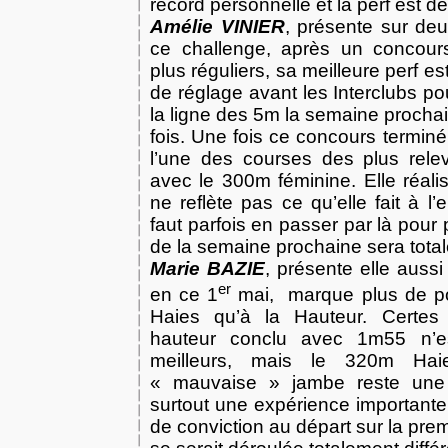
record personnelle et la perf est d
Amélie VINIER
, présente sur de
ce challenge, après un concour
plus réguliers, sa meilleure perf e
de réglage avant les Interclubs pou
la ligne des 5m la semaine procha
fois. Une fois ce concours terminé
l’une des courses des plus rele
avec le 300m féminine. Elle réalis
ne reflète pas ce qu’elle fait à l’
faut parfois en passer par là pour
de la semaine prochaine sera total
Marie BAZIE
, présente elle auss
er
en ce 1
mai, marque plus de po
Haies qu’à
la Hauteur.
Certes
hauteur conclu avec 1m55 n’e
meilleurs, mais le 320m Hai
« mauvaise » jambe reste une
surtout une expérience important
de conviction au départ sur la prem