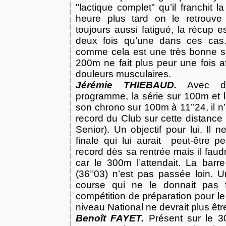
"lactique complet" qu’il franchit l
heure plus tard on le retrouve
toujours aussi fatigué, la récup e
deux fois qu’une dans ces ca
comme cela est une très bonne sé
200m ne fait plus peur une fois a
douleurs musculaires.
Jérémie THIEBAUD.
Avec de
programme, la série sur 100m et 
son chrono sur 100m à 11’’24, il n’
record du Club sur cette distance 
Senior). Un objectif pour lui. Il n
finale qui lui aurait
peut-être p
record dès sa rentrée mais il faud
car le 300m l’attendait. La bar
(36’’03) n’est pas passée loin. U
course qui ne le donnait pas 
compétition de préparation pour l
niveau National ne devrait plus être
Benoît FAYET.
Présent sur le 3