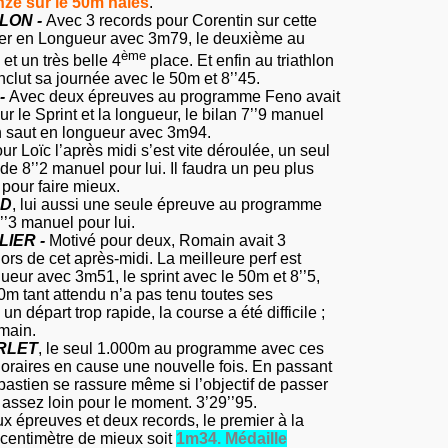
nze sur le 50m haies
.
LON -
Avec 3 records pour Corentin sur cette
ier en Longueur avec 3m79, le deuxième au
ème
t un très belle 4
place. Et enfin au triathlon
onclut sa journée avec le 50m et 8’’45.
-
Avec deux épreuves au programme Feno avait
ur le Sprint et la longueur, le bilan 7’’9 manuel
 saut en longueur avec 3m94.
r Loïc l’après midi s’est vite déroulée, un seul
e 8’’2 manuel pour lui. Il faudra un peu plus
pour faire mieux.
RD
, lui aussi une seule épreuve au programme
’3 manuel pour lui.
IER -
Motivé pour deux, Romain avait 3
lors de cet après-midi. La meilleure perf est
gueur avec 3m51, le sprint avec le 50m et 8’’5,
0m tant attendu n’a pas tenu toutes ses
n départ trop rapide, la course a été difficile ;
main.
URLET
, le seul 1.000m au programme avec ces
raires en cause une nouvelle fois. En passant
bastien se rassure même si l’objectif de passer
 assez loin pour le moment. 3’29’’95.
ux épreuves et deux records, le premier à
la
centimètre de mieux soit
1m34. Médaille