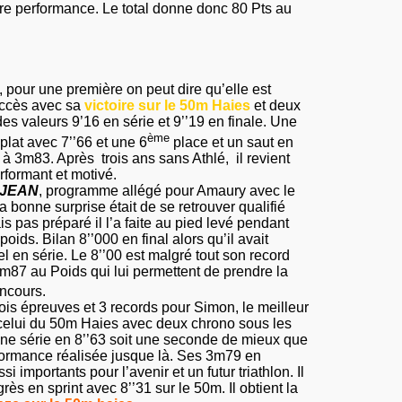
tre performance. Le total donne donc
80 Pts
au
, pour une première on peut dire qu’elle est
ccès avec sa
victoire sur le 50m Haies
et deux
s valeurs 9’16 en série et 9’’19 en finale. Une
ème
 plat avec 7’’66 et une 6
place et un saut en
 à 3m83. Après
trois ans sans Athlé,
il revient
rformant et motivé.
AJEAN
, programme allégé pour Amaury avec le
la bonne surprise était de se retrouver qualifié
is pas préparé il l’a faite au pied levé pendant
oids. Bilan 8’’000 en final alors qu’il avait
l en série. Le 8’’00 est malgré tout son record
m87 au Poids qui lui permettent de prendre la
ncours.
trois épreuves et 3 records pour Simon, le meilleur
elui du 50m Haies avec deux chrono sous les
ne série en 8’’63 soit une seconde de mieux que
formance réalisée jusque là. Ses 3m79 en
i importants pour l’avenir et un futur triathlon. Il
rès en sprint avec 8’’31 sur le 50m. Il obtient la