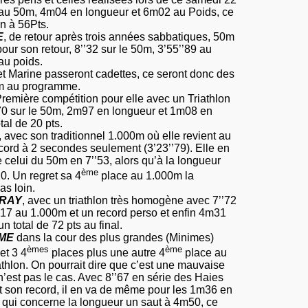
au 50m, 4m04 en longueur et 6m02 au Poids, ce
lon à 56Pts.
E
, de retour après trois années sabbatiques, 50m
ur son retour, 8’’32 sur le 50m, 3’55’’89 au
au poids.
et Marine passeront cadettes, ce seront donc des
m au programme.
remière compétition pour elle avec un Triathlon
’70 sur le 50m, 2m97 en longueur et 1m08 en
otal de
20 pts
.
, avec son traditionnel 1.000m où elle revient au
cord à 2 secondes seulement (3’23’’79). Elle en
re celui du 50m en 7’’53, alors qu’à la longueur
ème
20. Un regret sa 4
place au 1.000m la
as loin.
FRAY
, avec un triathlon très homogène avec 7’’72
’’17 au 1.000m et un record perso et enfin 4m31
un total de
72 pts
au final.
UME
dans la cour des plus grandes (Minimes)
èmes
ème
et 3 4
places plus une autre 4
place au
iathlon. On pourrait dire que c’est une mauvaise
’est pas le cas. Avec 8’’67 en série des Haies
 son record, il en va de même pour les 1m36 en
e qui concerne la longueur un saut à 4m50, ce