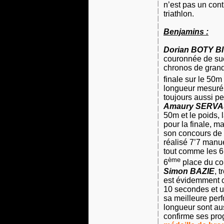
n’est pas un con
triathlon.
Benjamins :
Dorian BOTY BI
couronnée de su
chronos de grande
finale sur le 50m
longueur mesuré
toujours aussi pe
Amaury SERV
50m et le poids, 
pour la finale, ma
son concours de p
réalisé 7’7 manue
tout comme les 6
ème
6
place du co
Simon BAZIE
, 
est évidemment c
10 secondes et u
sa meilleure per
longueur sont auss
confirme ses prog