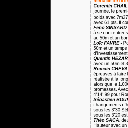
médaille de bro
Corentin CHAIL
journée, le prem
poids avec 7m27 e
avec
61 pts
. Il c
Feno SINSARD 
à se concentrer s
au 50m et un bon
Loïc FAVRE -
Pou
50m et un temps d
d’investissement 
Quentin HEZA
avec un 50m et 8’
Romain CHEVAL
épreuves à faire 
réalisée à la lon
alors que le 1.00
promesses. Avec u
4’14’’99 pour Ro
Sébastien BO
changements d’ho
sous les 3’30 Sé
sous les 3’20 est
Théo SACA
, de
Hauteur
avec un 