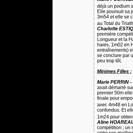
déjà un podium 
Elle poursuit sa
3m54 et elle se c
au Total du Triat
Charlotte ESTI
première compét
Longueur
et
la H
haies, 1m02 en H
entraînements) e
se conclure par u
peu trop tôt.
Minimes Filles :
Marie PERRIN -
avait démarré su
premier 50m elle 
finale pour emp
avec 4m48 en Lon
confondus. Et ell
1m24 pour obteni
Aline HOAREAU
compétition ; un 
entre ses meilleu