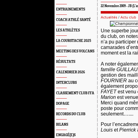
22 Novembre 2009 - JB (L'a
ENTRAINEMENTS
Actualités
/
Actu club
COACH ATHLÉ SANTÉ
Une superbe jour
LES ATHLÈTES
du club, on note
LA COURSTACHE 2025
n’a pu participer
camarades d’entr
MEETING DES VOLCANS
moment est la rai
RÉSULTATS
A noter également
famille GUILL
CALENDRIER 2026
gestion des maill
FOURNIER
au c
INTERCLUBS
également propos
FAYET
est venu 
CLASSEMENT CLUB FFA
Marion
est venue 
Merci quand mêm
DOPAGE
poste pour comme
seulement…....
RECORDS DU CLUB
Pour l’encadreme
BILANS
Louis
et
Pierrick
ENGAGÉ(E)S