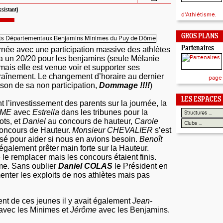
ssistant)
d'Athlétisme.
GROS PLANS
Partenaires
née avec une participation massive des athlètes
ra un 20/20 pour les benjamins (seule Mélanie
 mais elle est venue voir et supporter ses
aînement. Le changement d’horaire au dernier
page
son de sa non participation,
Dommage !!!!
)
LES ESPACES
 l’investissement des parents sur la journée, la
AUME
avec
Estrella
dans les tribunes pour la
ots, et
Daniel
au concours de hauteur,
Carole
oncours de Hauteur.
Monsieur CHEVALIER
s’est
é pour aider si nous en avions besoin.
Benoît
également prêter main forte sur
la Hauteur.
le remplacer mais les concours étaient finis.
e. Sans oublier
Daniel COLAS
le Président en
nter les exploits de nos athlètes mais pas
nt de ces jeunes il y avait également
Jean-
avec les Minimes et
Jérôme
avec les Benjamins.