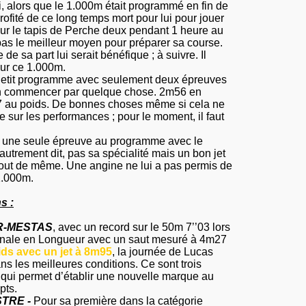
i, alors que le 1.000m était programmé en fin de
ofité de ce long temps mort pour lui pour jouer
sur le tapis de Perche deux pendant 1 heure au
pas le meilleur moyen pour préparer sa course.
 de sa part lui serait bénéfique ; à suivre. Il
sur ce 1.000m.
etit programme avec seulement deux épreuves
bien commencer par quelque chose. 2m56 en
7 au poids. De bonnes choses même si cela ne
e sur les performances ; pour le moment, il faut
, une seule épreuve au programme avec le
utrement dit, pas sa spécialité mais un bon jet
ut de même. Une angine ne lui a pas permis de
1.000m.
s :
R-MESTAS
, avec un record sur le 50m 7’’03 lors
finale en Longueur avec un saut mesuré à 4m27
oids avec un jet à 8m95
, la journée de Lucas
ns les meilleures conditions. Ce sont trois
 qui permet d’établir une nouvelle marque au
pts
.
STRE -
Pour sa première dans la catégorie