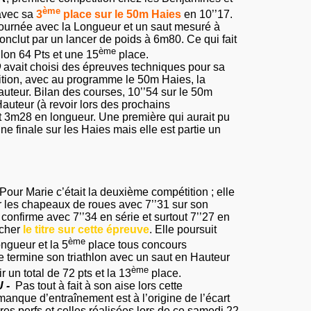
ème
avec sa
3
place sur le 50m Haies
en 10’’17.
 journée avec
la Longueur
et un saut mesuré à
onclut par un lancer de poids à 6m80. Ce qui fait
ème
hlon
64 Pts
et une 15
place.
Q
avait choisi des épreuves techniques pour sa
ition, avec au programme le 50m Haies,
la
auteur.
Bilan
des courses, 10’’54 sur le 50m
auteur (à revoir lors des prochains
t 3m28 en longueur. Une première qui aurait pu
ne finale sur les Haies mais elle est partie un
Pour Marie c’était la deuxième compétition ; elle
r les chapeaux de roues avec 7’’31 sur son
confirme avec 7’’34 en série et surtout 7’’27 en
ocher
le titre sur cette épreuve
. Elle poursuit
ème
gueur et la 5
place tous concours
e termine son triathlon avec un saut en Hauteur
ème
r un total de
72 pts
et la 13
place.
 -
Pas tout à fait à son aise lors cette
manque d’entraînement est à l’origine de l’écart
res perfs et celles réalisées lors de ce samedi 22