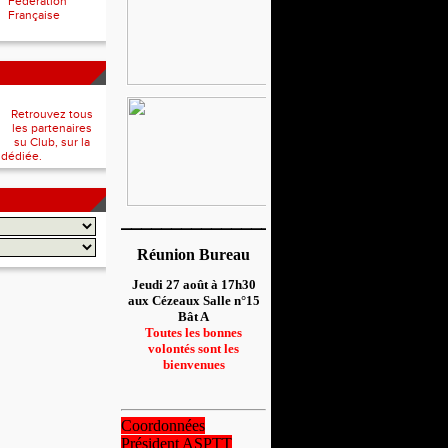
Fédération
Française
Retrouvez tous
les partenaires
su Club, sur la
 dédiée.
__________________
Réunion Bureau
Jeudi 27 août à 17h30
aux Cézeaux Salle n°15
Bât A
Toutes les bonnes
volontés sont les
bienvenues
Coordonnées
Président ASPTT