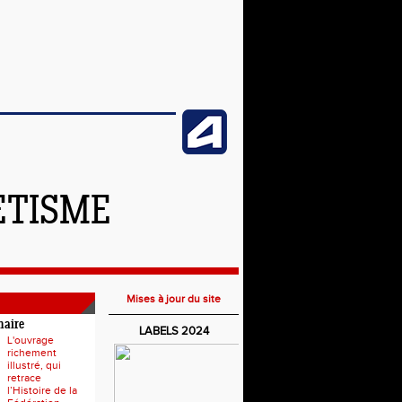
ETISME
Mises à jour du site
naire
LABELS 2024
L'ouvrage
richement
illustré, qui
retrace
l’Histoire de la