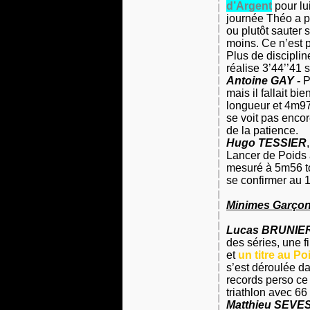
d’Argent
pour lu
journée Théo a pr
ou plutôt sauter 
moins. Ce n’est 
Plus de discipline
réalise 3’44’’41 
Antoine GAY -
P
mais il fallait 
longueur et 4m9
se voit pas encor
de la patience.
Hugo TESSIER
Lancer de Poids a
mesuré à 5m56 to
se confirmer au 
Minimes Garçon
Lucas BRUNIE
des séries, une 
et
un titre au P
s’est déroulée da
records perso ce
triathlon avec
66 
Matthieu SEVE