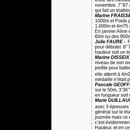
novembre. 7’’87 
qui fait un triath
Marine FRAISS
1000m et Poids po
1.000m et 4m75 
En janvier Aline 
60m ou des 800
Julie FAURE -
P
pour débuter. 8’
hauteur soit un t
Marine DISSEIX
niveau de son re
profite pour batt
elle atterrit à 4m
médaille n’était p
Pascale GEOF
sur le 50m, 3’36
en longueur soit 
Marie GUILLA
avec 3 épreuves 
général sur le tr
journée mais ce n
c’est évidemment
Hauteur, et en c