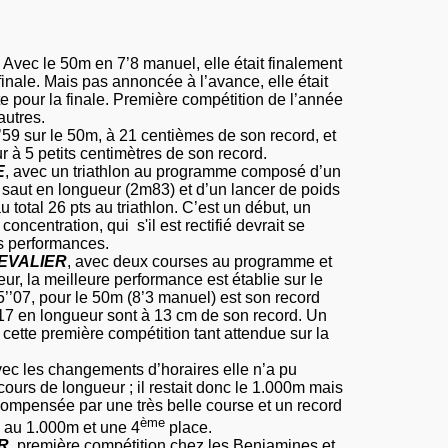
Avec le 50m en 7’8 manuel, elle était finalement
 finale. Mais pas annoncée à l’avance, elle était
e pour la finale. Première compétition de l’année
autres.
’’59 sur le 50m, à 21 centièmes de son record, et
 à 5 petits centimètres de son record.
E
, avec un triathlon au programme composé d’un
 saut en longueur (2m83) et d’un lancer de poids
au total
26 pts
au triathlon. C’est un début, un
oncentration, qui s'il est rectifié devrait se
es performances.
HEVALIER
, avec deux courses au programme et
ur, la meilleure performance est établie sur le
’’07, pour le 50m (8’3 manuel) est son record
17 en longueur sont à
13 cm
de son record. Un
cette première compétition tant attendue sur la
ec les changements d’horaires elle n’a pu
cours de longueur ; il restait donc le 1.000m mais
écompensée par une très belle course et un record
ème
6 au 1.000m et une 4
place.
R
, première compétition chez les Benjamines et