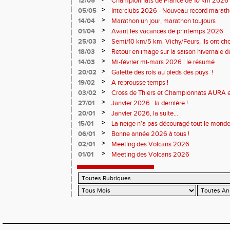
12/05
Championnats de France de 10 km 2026 
Soirées piste
>
05/05
Interclubs 2026 - Nouveau record marat
résultats
>
14/04
Marathon un jour, marathon toujours
>
01/04
Avant les vacances de printemps 2026
>
25/03
Semi/10 km/5 km. Vichy/Feurs, ils ont choi
>
18/03
Retour en image sur la saison hivernale d
>
14/03
Mi-février mi-mars 2026 : le résumé
>
20/02
Galette des rois au pieds des puys !
>
19/02
A rebrousse temps !
>
03/02
Cross de Thiers et Championnats AURA e
>
27/01
Janvier 2026 : la dernière !
>
20/01
Janvier 2026, la suite...
>
15/01
La neige n’a pas découragé tout le monde
>
06/01
Bonne année 2026 à tous !
>
02/01
Meeting des Volcans 2026
>
01/01
Meeting des Volcans 2026