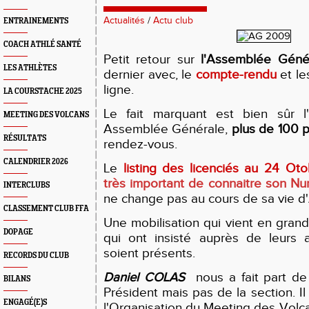
Actualités
/
Actu club
ENTRAINEMENTS
COACH ATHLÉ SANTÉ
Petit retour sur
l'Assemblée Géné
LES ATHLÈTES
dernier avec, le
compte-rendu
et l
ligne.
LA COURSTACHE 2025
Le fait marquant est bien sûr l'
MEETING DES VOLCANS
Assemblée Générale,
plus de 100 
RÉSULTATS
rendez-vous.
CALENDRIER 2026
Le
listing des licenciés au 24 Ot
très important de connaitre son 
INTERCLUBS
ne change pas au cours de sa vie d'
CLASSEMENT CLUB FFA
Une mobilisation qui vient en gran
DOPAGE
qui ont insisté auprès de leurs a
soient présents.
RECORDS DU CLUB
Daniel COLAS
nous a fait part d
BILANS
Président mais pas de la section. Il
ENGAGÉ(E)S
l'Organisation du Meeting des Volca