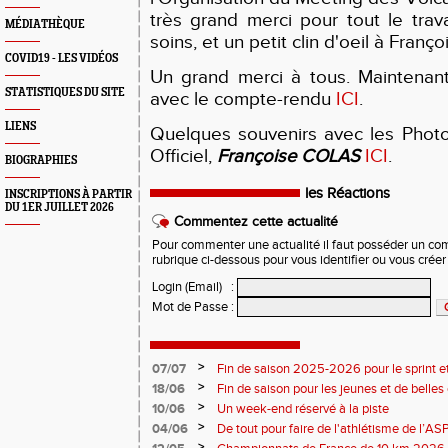
très grand merci pour tout le trav
MÉDIATHÈQUE
soins, et un petit clin d'oeil à Franço
COVID19 - LES VIDÉOS
Un grand merci à tous. Maintenan
STATISTIQUES DU SITE
avec le compte-rendu
ICI
.
LIENS
Quelques souvenirs avec les Photo
Officiel,
Françoise COLAS
ICI
.
BIOGRAPHIES
les Réactions
INSCRIPTIONS À PARTIR
DU 1ER JUILLET 2026
Commentez cette actualité
Pour commenter une actualité il faut posséder un compt
rubrique ci-dessous pour vous identifier ou vous crée
Login (Email)
:
Mot de Passe
:
>
07/07
Fin de saison 2025-2026 pour le sprint et
>
18/06
Fin de saison pour les jeunes et de belles
>
10/06
Un week-end réservé à la piste
>
04/06
De tout pour faire de l'athlétisme de l’A
monde souriant
>