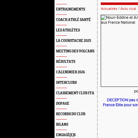
Actualités
/
Actu club
ENTRAINEMENTS
COACH ATHLÉ SANTÉ
LES ATHLÈTES
LA COURSTACHE 2025
MEETING DES VOLCANS
RÉSULTATS
CALENDRIER 2026
INTERCLUBS
po
CLASSEMENT CLUB FFA
DECEPTION pas d'au
DOPAGE
France Elite pour so
RECORDS DU CLUB
BILANS
ENGAGÉ(E)S