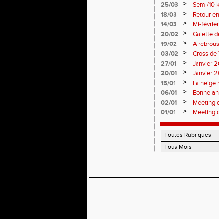
>
25/03
Semi/10 k
>
18/03
Retour en
>
14/03
Mi-févrie
>
20/02
Galette d
>
19/02
A rebrous
>
03/02
Cross de 
>
27/01
Janvier 20
>
20/01
Janvier 20
>
15/01
La neige 
>
06/01
Bonne an
>
02/01
Meeting 
>
01/01
Meeting 