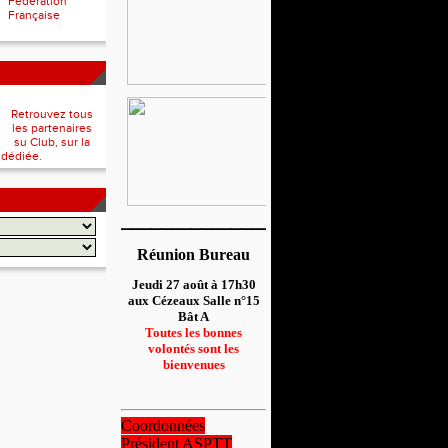
Fédération
Française
Retrouvez tous
les partenaires
su Club, sur la
 dédiée.
__________________
Réunion Bureau
Jeudi 27 août à 17h30
aux Cézeaux Salle n°15
Bât A
Toutes les bonnes
volontés sont les
bienvenues
Coordonnées
Président ASPTT