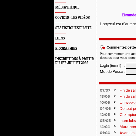
MÉDIATHÈQUE
Eliminé
COVID19 - LES VIDÉOS
L'objectif est d'attei
STATISTIQUES DU SITE
LIENS
Commentez cette 
BIOGRAPHIES
Pour commenter une actual
dessous pour vous identi
INSCRIPTIONS À PARTIR
DU 1ER JUILLET 2026
Login (Email)
:
Mot de Passe
:
>
07/07
Fin de sa
>
18/06
Fin de sa
>
10/06
Un week-e
>
04/06
De tout p
monde so
>
12/05
Champion
Soirées p
>
05/05
Interclub
résultats
>
14/04
Marathon 
>
01/04
Avant le