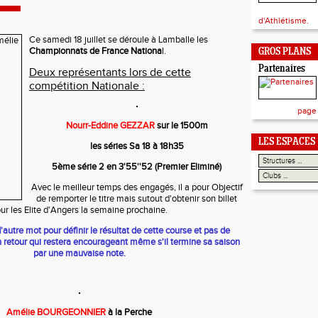
d'Athlétisme.
Ce samedi 18 juillet se déroule à Lamballe les
Championnats de France Nationa
l.
GROS PLANS
Partenaires
Deux représentants lors de cette
compétition Nationale :
page
Nourr-Eddine GEZZAR
sur le 1500m
LES ESPACES
les séries Sa 18 à 18h35
5ème série 2 en 3'55''52 (Premier Eliminé)
Avec le meilleur temps des engagés, il a pour Objectif
de remporter le titre mais sutout d'obtenir son billet
ur les Elite d'Angers la semaine prochaine.
tre mot pour définir le résultat de cette course et pas de
n retour qui restera encourageant même s'il termine sa saison
par une mauvaise note.
Amélie BOURGEONNIER
à la Perche