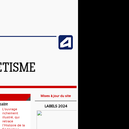
ETISME
Mises à jour du site
naire
LABELS 2024
L'ouvrage
richement
illustré, qui
retrace
l’Histoire de la