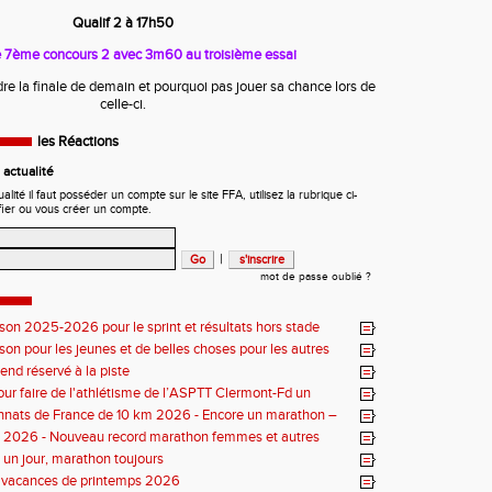
Qualif 2 à 17h50
e 7ème concours 2 avec 3m60 au troisième essai
ndre la finale de demain et pourquoi pas jouer sa chance lors de
celle-ci.
les Réactions
actualité
ité il faut posséder un compte sur le site FFA, utilisez la rubrique ci-
fier ou vous créer un compte.
|
mot de passe oublié ?
ison 2025-2026 pour le sprint et résultats hors stade
ison pour les jeunes et de belles choses pour les autres
nd réservé à la piste
our faire de l'athlétisme de l’ASPTT Clermont-Fd un
uriant
nats de France de 10 km 2026 - Encore un marathon –
iste
s 2026 - Nouveau record marathon femmes et autres
un jour, marathon toujours
s vacances de printemps 2026