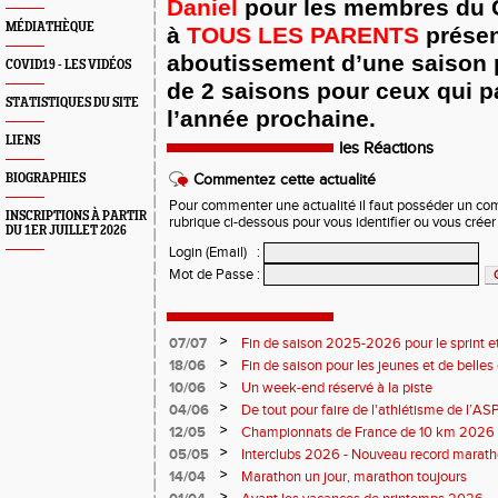
Daniel
pour les membres du 
MÉDIATHÈQUE
à
TOUS
LES
PARENTS
présen
aboutissement d’une saison p
COVID19 - LES VIDÉOS
de 2 saisons pour ceux qui 
STATISTIQUES DU SITE
l’année prochaine.
LIENS
les Réactions
BIOGRAPHIES
Commentez cette actualité
Pour commenter une actualité il faut posséder un compt
INSCRIPTIONS À PARTIR
rubrique ci-dessous pour vous identifier ou vous crée
DU 1ER JUILLET 2026
Login (Email)
:
Mot de Passe
:
>
07/07
Fin de saison 2025-2026 pour le sprint et
>
18/06
Fin de saison pour les jeunes et de belles
>
10/06
Un week-end réservé à la piste
>
04/06
De tout pour faire de l'athlétisme de l’A
monde souriant
>
12/05
Championnats de France de 10 km 2026 
Soirées piste
>
05/05
Interclubs 2026 - Nouveau record marat
résultats
>
14/04
Marathon un jour, marathon toujours
>