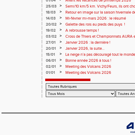
01/04
Avant les vacances de printemps 2026
>
25/03
Semi/10 km/5 km. Vichy/Feurs, ils ont choi
>
18/03
Retour en image sur la saison hivernale d
>
14/03
Mi-février mi-mars 2026 : le résumé
>
20/02
Galette des rois au pieds des puys !
>
19/02
A rebrousse temps !
>
03/02
Cross de Thiers et Championnats AURA e
>
27/01
Janvier 2026 : la dernière !
>
20/01
Janvier 2026, la suite...
>
15/01
La neige n’a pas découragé tout le monde
>
06/01
Bonne année 2026 à tous !
>
02/01
Meeting des Volcans 2026
>
01/01
Meeting des Volcans 2026