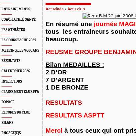
Actualités
/
Actu club
ENTRAINEMENTS
COACH ATHLÉ SANTÉ
En résumé une
journée MAG
LES ATHLÈTES
tous
les entraîneurs souhait
beaucoup.
LA COURSTACHE 2025
REUSME GROUPE BENJAMI
MEETING DES VOLCANS
RÉSULTATS
Bilan MEDAILLES :
2 D’OR
CALENDRIER 2026
7 D’ARGENT
INTERCLUBS
1 DE BRONZE
CLASSEMENT CLUB FFA
RESULTATS
DOPAGE
RECORDS DU CLUB
RESULTATS ASPTT
BILANS
Merci
à tous ceux qui ont pri
ENGAGÉ(E)S