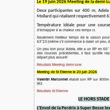
Le 19 juin 2026 Meeting de la demi-Lu
Deux participantes sur 400 m, Adela
Mollard qui réalisent respectivement 67
Température idéale pour une cours
d’échapper à la chaleur ces temps ci.
Seulement meilleur temps de la saison pou
63’’23 (même s’il commence à dater un peu, dit
Un peu loin pour Adela, elle a un RP en 65’’
des courses précédentes, il faut qu’elle r
départ plus assuré!
Résultats Meeting demi-lune
Meeting de St Etienne le 20 juin 2026
Valentin Marconnet
établit son RP sur 800m e
IR3.
Résultats St Etienne
LE
HORS STADE
L’
E
nvol de la
P
erdrix à Super Besse
le