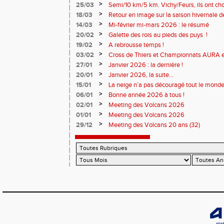
>
25/03
Semi/10 km/5 km. Vichy/Feurs, ils ont choi
>
18/03
Retour en image sur la saison hivernale d
>
14/03
Mi-février mi-mars 2026 : le résumé
>
20/02
Galette des rois au pieds des puys !
>
19/02
A rebrousse temps !
>
03/02
Cross de Thiers et Championnats AURA e
>
27/01
Janvier 2026 : la dernière !
>
20/01
Janvier 2026, la suite...
>
15/01
La neige n’a pas découragé tout le monde
>
06/01
Bonne année 2026 à tous !
>
02/01
Meeting des Volcans 2026
>
01/01
Meeting des Volcans 2026
>
29/12
Meeting des Volcans 20 ans (32)