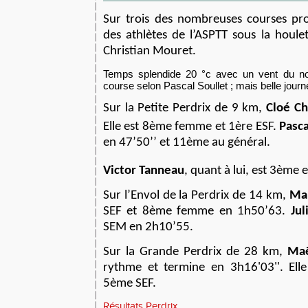
Sur trois des nombreuses courses pr
des athlètes de l’ASPTT sous la houle
Christian Mouret.
Temps splendide 20 °c avec un vent du nor
course selon Pascal Soullet ; mais belle journ
Sur la Petite Perdrix de 9 km,
Cloé C
Elle est 8ème femme et 1ère ESF.
Pasca
en 47’50’’ et 11ème au général.
Victor Tanneau
, quant à lui, est 3ème e
Sur l’Envol de la Perdrix de 14 km,
Mar
SEF et 8ème femme en 1h50’63.
Jul
SEM en 2h10’55.
Sur la Grande Perdrix de 28 km,
Maë
rythme et termine en 3h16'03''. El
5ème SEF.
Résultats Perdrix