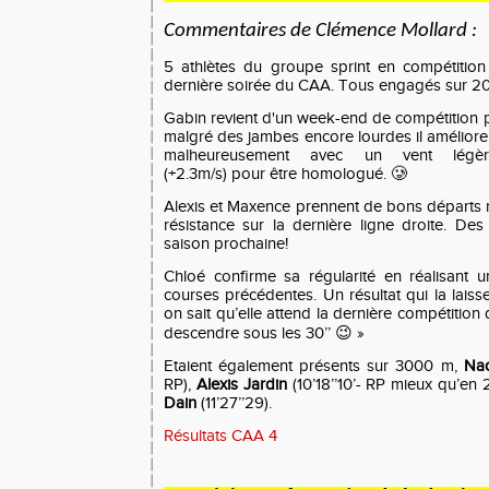
Commentaires de Clémence Mollard :
5 athlètes du groupe sprint en compétition 
dernière soirée du CAA. Tous engagés sur 
Gabin revient d'un week-end de compétition p
malgré des jambes encore lourdes il améliore
malheureusement avec un vent légèr
(+2.3m/s) pour être homologué. 🥲
Alexis et Maxence prennent de bons départs
résistance sur la dernière ligne droite. Des
saison prochaine!
Chloé confirme sa régularité en réalisant
courses précédentes. Un résultat qui la laiss
on sait qu’elle attend la dernière compétitio
descendre sous les 30’’ 😉 »
Etaient également présents sur 3000 m,
Nao
RP),
Alexis Jardin
(10’18’’10’- RP mieux qu’en
Dain
(11’27’’29).
Résultats CAA 4