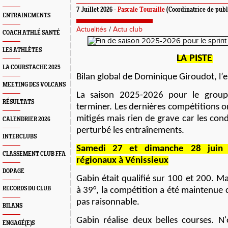
7 Juillet 2026 -
Pascale Touraille
(Coordinatrice de publ
ENTRAINEMENTS
Actualités
/
Actu club
COACH ATHLÉ SANTÉ
LES ATHLÈTES
L
A PISTE
LA COURSTACHE 2025
B
ilan global de Dominique Giroudot, l’e
MEETING DES VOLCANS
La saison 2025-2026 pour le group
RÉSULTATS
terminer. Les dernières compétitions o
mitigés mais rien de grave car les cond
CALENDRIER 2026
perturbé les entra
î
nements.
INTERCLUBS
S
amedi 27 et dimanche 28 juin 
CLASSEMENT CLUB FFA
régionaux à
Vénissieux
DOPAGE
Gabin était qualifié sur 100 et 200. 
RECORDS DU CLUB
à 39°, la compétition a été maintenu
e
c
pas raisonnable.
BILANS
Gabin réalise deux belles courses. N'
ENGAGÉ(E)S