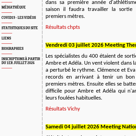
dans sa première année d'athlétism
MÉDIATHÈQUE
saison il faudra travailler la sortie
premiers mètres.
COVID19 - LES VIDÉOS
Résultats chpts
STATISTIQUES DU SITE
LIENS
V
endredi 03 juillet 2026
M
eeting
The
BIOGRAPHIES
Les spécialistes du 400 étaient de sort
INSCRIPTIONS À PARTIR
Ambre et Adéla. Un vent violent dans la
DU 1ER JUILLET 2026
a perturbé le rythme. Clémence et Ev
records en arrivant à tenir un bo
premiers mètres. Ensuite elles se batte
difficile pour Ambre et Adéla qui n'a
leurs foulées habituelles.
Résultats Vichy
S
amedi 04 juillet 2026
M
eeting
Natio