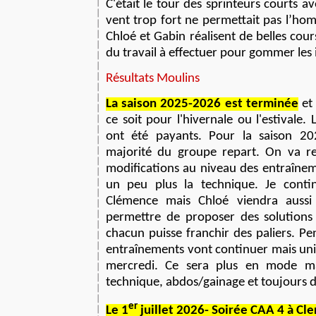
C'était le tour des sprinteurs courts a
vent trop fort ne permettait pas l’ho
Chloé et Gabin réalisent de belles cour
du travail
à
effectuer pour gommer les 
Résultats Moulins
La saison 2025-2026 est terminée
et 
ce soit pour l'hivernale ou l'estivale. L
ont été payants. Pour la saison 2
majorité du groupe repart. On va re
modifications au niveau des entra
î
neme
un peu plus la technique. Je contin
Clémence mais Chloé viendra aussi
permettre de proposer des solution
chacun puisse franchir des paliers. Pe
entra
î
nements vont continuer mais uni
mercredi. Ce sera plus en mode ma
technique, abdos/gainage et toujours 
er
Le 1
juillet 2026- Soirée CAA 4 à Cl