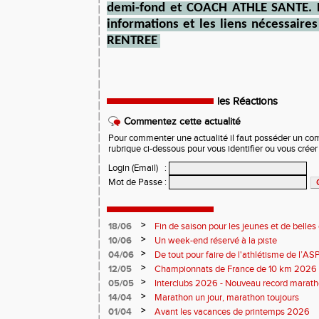
demi-fond et COACH ATHLE SANTE. R
informations et les liens nécessaire
RENTREE
les Réactions
Commentez cette actualité
Pour commenter une actualité il faut posséder un compt
rubrique ci-dessous pour vous identifier ou vous crée
Login (Email)
:
Mot de Passe
:
>
18/06
Fin de saison pour les jeunes et de belles
>
10/06
Un week-end réservé à la piste
>
04/06
De tout pour faire de l'athlétisme de l’A
monde souriant
>
12/05
Championnats de France de 10 km 2026 
Soirées piste
>
05/05
Interclubs 2026 - Nouveau record marat
résultats
>
14/04
Marathon un jour, marathon toujours
>
01/04
Avant les vacances de printemps 2026