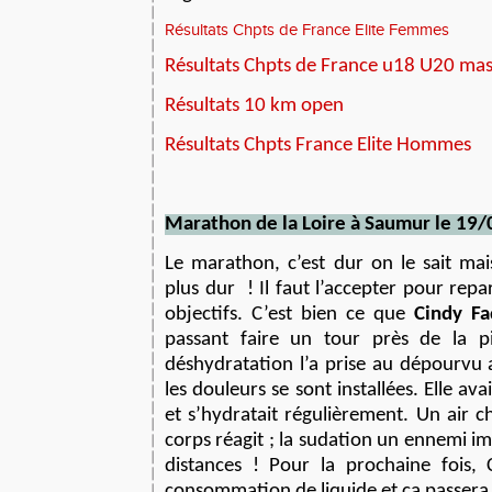
Résultats Chpts de France Elite Femmes
Résultats Chpts de France u18 U20 mast
Résultats 10 km open
Résultats Chpts France Elite Hommes
M
arathon d
e la Loire à Saumur
le
1
9
/
L
e marathon, c’est dur on le sait mai
plus dur
! Il faut l’accepter pour rep
objectifs. C’est bien ce que
Cindy Fa
passant faire un tour près de la p
déshydratation l’a prise au dépourvu 
les douleurs se sont installées. Elle av
et s’hydratait régulièrement. Un air c
corps réagit ; la sudation un ennemi im
distances ! Pour la prochaine fois,
consommation de liquide et ça passer