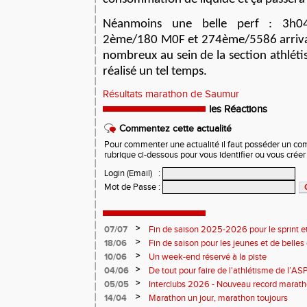
Néanmoins une belle perf : 3h0
2ème/180 M0F et 274ème/5586 arriv
nombreux au sein de la section athléti
réalisé un tel temps.
Résultats marathon de Saumur
les Réactions
Commentez cette actualité
Pour commenter une actualité il faut posséder un compt
rubrique ci-dessous pour vous identifier ou vous crée
Login (Email)
:
Mot de Passe
:
>
07/07
Fin de saison 2025-2026 pour le sprint et
>
18/06
Fin de saison pour les jeunes et de belles
>
10/06
Un week-end réservé à la piste
>
04/06
De tout pour faire de l'athlétisme de l’A
monde souriant
>
05/05
Interclubs 2026 - Nouveau record marat
résultats
>
14/04
Marathon un jour, marathon toujours