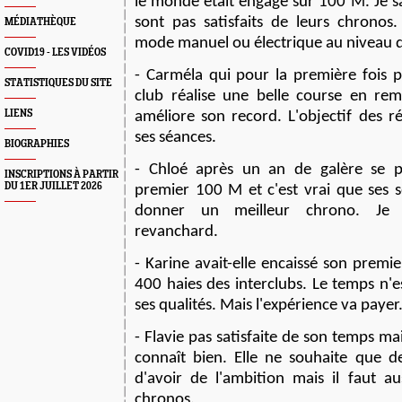
le monde était engagé sur 100 M. Je s
sont pas satisfait
s
de leur
s
chrono
s
.
MÉDIATHÈQUE
mode manuel ou électrique au niveau 
COVID19 - LES VIDÉOS
- Carméla qui pour la première fois p
STATISTIQUES DU SITE
club réalise une belle course en remp
LIENS
améliore son record. L'objectif des r
ses séances.
BIOGRAPHIES
- Chloé après un an de galère se p
INSCRIPTIONS À PARTIR
DU 1ER JUILLET 2026
premier 100 M et c'est vrai que ses 
donner un meilleur chrono. Je 
revanchard.
- Karine avait-elle encaissé son premie
400 haies des interclubs. Le temps n'e
ses qualités. Mais l'expérience va payer
- Flavie pas satisfaite de son temps ma
conna
î
t bien. Elle ne souhaite que de
d'avoir de l'ambition mais il faut a
chronos.