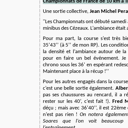
Championnats de France de
10 km à T
Une sortie collective,
Jean Michel Per
''
Les Championnats ont débuté samedi 
minibus des Cézeaux. L’ambiance était 
Pour ma part, la course s’est très bi
35’43’’ (à 5’’ de mon RP). Les conditio
la densité et l’ambiance autour de la
pour en faire un bel événement. Je
chrono sous les 36’ en espérant redes
Maintenant place à la récup !’’
Pour les autres engagés dans la cours
c’est une belle sortie également.
Alber
pas ses chaussures au rencard, il a réal
rester sur les 40’, c’est fait !).
Fred M
déçu ; mais avec 36’40’’, il est 22ème 
n’est pas rien !
On notera également
Soares que l’on voit beaucoup
l’entraînement.