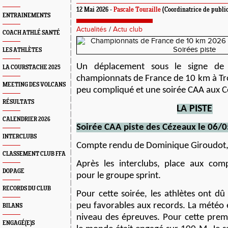
12 Mai 2026 -
Pascale Touraille
(Coordinatrice de public
ENTRAINEMENTS
Actualités
/
Actu club
COACH ATHLÉ SANTÉ
LES ATHLÈTES
Un déplacement sous le signe de l
LA COURSTACHE 2025
championnats de France de 10 km à T
MEETING DES VOLCANS
peu compliqué et une soirée CAA aux C
RÉSULTATS
L
A PISTE
CALENDRIER 2026
Soirée CAA piste des Cézeaux le 06/
INTERCLUBS
Compte rendu de Dominique Giroudot, e
CLASSEMENT CLUB FFA
Après les interclubs, place aux compé
DOPAGE
pour le groupe sprint.
RECORDS DU CLUB
Pour cette soirée, l
es athlètes ont d
û
p
eu
favorables aux records. La météo 
BILANS
niveau des épreuves. Pour cette prem
ENGAGÉ(E)S