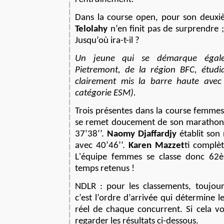
Dans la course open, pour son deu
Telolahy
n’en finit pas de surprendre ;
Jusqu’où ira-t-il ?
Un jeune qui se démarque égale
Pietremont, de la région BFC, étudi
clairement mis la barre haute ave
catégorie ESM).
Trois présentes dans la course femme
se remet doucement de son marathon 
37’38’’.
Naomy Djaffardjy
établit son 
avec 40’46’’.
Karen Mazzet
ti complèt
L'équipe femmes se classe donc 62
temps retenus !
NDLR : pour les classements, toujo
c’est l’ordre d’arrivée qui détermine l
réel de chaque concurrent. Si cela v
regarder les résultats ci-dessous.