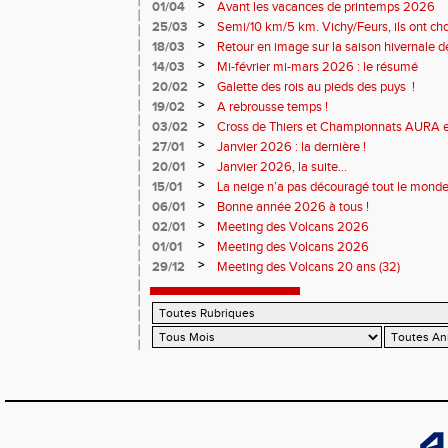
>
01/04
Avant les vacances de printemps 2026
>
25/03
Semi/10 km/5 km. Vichy/Feurs, ils ont choi
>
18/03
Retour en image sur la saison hivernale d
>
14/03
Mi-février mi-mars 2026 : le résumé
>
20/02
Galette des rois au pieds des puys !
>
19/02
A rebrousse temps !
>
03/02
Cross de Thiers et Championnats AURA e
>
27/01
Janvier 2026 : la dernière !
>
20/01
Janvier 2026, la suite...
>
15/01
La neige n’a pas découragé tout le monde
>
06/01
Bonne année 2026 à tous !
>
02/01
Meeting des Volcans 2026
>
01/01
Meeting des Volcans 2026
>
29/12
Meeting des Volcans 20 ans (32)