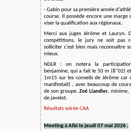
- Gabin pour sa première année d’athlét
course. Il possède encore une marge d
viser la qualification aux régionaux.
Merci aux juges Jérôme et Lauryn.
compétitions, le jury ne soit pas r
solliciter c'est bien mais reconna
î
tre
s
mieux.
NDLR : on notera la participat
benjamine, qui a fait le 50 m (8''02) e
1m15 sur les conseils de Jérôme car 
manifestait) , avec beaucoup de courag
de son groupe.
Zoé Liandier
, minime,
de javelot.
Résultats soirée CAA
M
eeting à Albi
le j
eudi 07 mai 2026 .