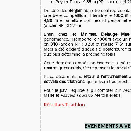
Peytier Thaïs :
4,35 m
(RP – ancien : 4,2
Du côté des
Benjamins
, notre seul représenta
une belle compétition. Il termine le
1000 m 
4,89 m
et améliore son record personnel
(ancien RP : 3,27 m).
Enfin, chez les
Minimes
,
Delauge Maël
performance. Il remporte le
1000m
avec un n
en
3’10
(ancien RP : 3’28) et réalise
7’’61 s
Maël a été déclaré disqualifié postérieureme
que plus déterminé la prochaine fois !
Cette dernière compétition hivernale a été
records personnels
, récompensant le travail ré
Place désormais au
retour à l’entraînement
a
estivale des triathlons
, qui arrivera très proch
Pour le jury, l’équipe a pu compter sur
Mad
Marie et
Pascale Touraille
. Merci à elles !
Résultats Triathlon
EVENEMENTS A VE