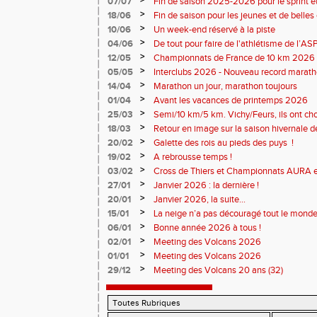
>
07/07
Fin de saison 2025-2026 pour le sprint et
>
18/06
Fin de saison pour les jeunes et de belles
>
10/06
Un week-end réservé à la piste
>
04/06
De tout pour faire de l'athlétisme de l’A
monde souriant
>
12/05
Championnats de France de 10 km 2026 
Soirées piste
>
05/05
Interclubs 2026 - Nouveau record marat
résultats
>
14/04
Marathon un jour, marathon toujours
>
01/04
Avant les vacances de printemps 2026
>
25/03
Semi/10 km/5 km. Vichy/Feurs, ils ont choi
>
18/03
Retour en image sur la saison hivernale d
>
20/02
Galette des rois au pieds des puys !
>
19/02
A rebrousse temps !
>
03/02
Cross de Thiers et Championnats AURA e
>
27/01
Janvier 2026 : la dernière !
>
20/01
Janvier 2026, la suite...
>
15/01
La neige n’a pas découragé tout le monde
>
06/01
Bonne année 2026 à tous !
>
02/01
Meeting des Volcans 2026
>
01/01
Meeting des Volcans 2026
>
29/12
Meeting des Volcans 20 ans (32)