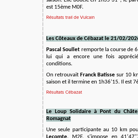
saison. Elle boucle en 1h35’31’’, le pa
est 15ème M0F.
Résultats trail de Vulcain
L
es Côteaux de Cébazat le 21/02/202
Pascal Soullet
remporte la course de 
lui qui a encore une fois appréci
conditions.
On retrouvait
Franck Batisse
sur 10 km
saison et il termine en 1h36’15. Il es
Résultats Cébazat
L
e Loup Solidaire à Pont du Chât
Romagnat
Une seule participante au 10 km po
Lecomte
, M2F, s’impose en 41’47’