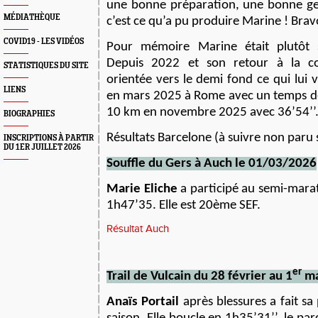
une bonne préparation, une bonne ges
MÉDIATHÈQUE
c’est ce qu’a pu produire Marine ! Brav
COVID19 - LES VIDÉOS
Pour mémoire Marine était plutôt sp
Depuis 2022 et son retour à la com
STATISTIQUES DU SITE
orientée vers le demi fond ce qui lui 
LIENS
en mars 2025 à Rome avec un temps de
10 km en novembre 2025 avec 36’54’’. J
BIOGRAPHIES
Résultats Barcelone (à suivre non paru s
INSCRIPTIONS À PARTIR
DU 1ER JUILLET 2026
Souffle du Gers à Auch
le 0
1
/0
3
/2026
Marie Eliche
a participé au semi-mara
1h47’35. Elle est 20ème SEF.
Résultat Auch
er
Trail de Vulcain du 28 février au 1
ma
Anaïs Portail
après blessures a fait sa