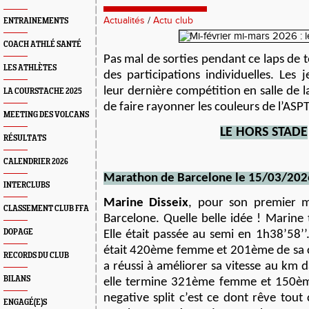
Actualités
/
Actu club
ENTRAINEMENTS
COACH ATHLÉ SANTÉ
Pas mal de sorties pendant ce laps de 
LES ATHLÈTES
des participations individuelles. Les 
leur dernière compétition en salle de l
LA COURSTACHE 2025
de faire rayonner les couleurs de l’ASPT
MEETING DES VOLCANS
LE
HORS STADE
RÉSULTATS
CALENDRIER 2026
Marathon de Barcelone
le
15
/0
3
/202
INTERCLUBS
Marine Disseix
, pour son premier m
CLASSEMENT CLUB FFA
Barcelone. Quelle belle idée ! Marine
DOPAGE
Elle était passée au semi en 1h38’58’’
était 420ème femme et 201ème de sa 
RECORDS DU CLUB
a réussi à améliorer sa vitesse au km d
BILANS
elle termine 321ème femme et 150ème
negative split c’est ce dont rêve tout
ENGAGÉ(E)S