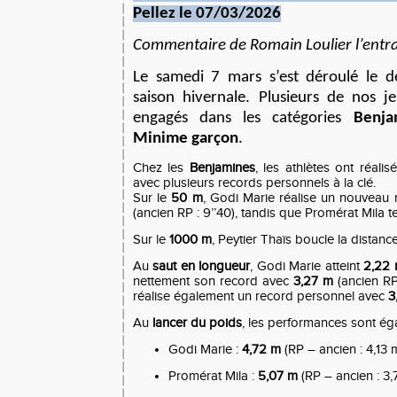
Pellez le 07/03/2026
Commentaire de Romain Loulier l’entr
Le samedi 7 mars s’est déroulé le de
saison hivernale. Plusieurs de nos je
engagés dans les catégories
Benja
Minime garçon
.
Chez les
Benjamines
, les athlètes ont réali
avec plusieurs records personnels à la clé.
Sur le
50 m
, Godi Marie réalise un nouveau
(ancien RP : 9’’40), tandis que Promérat Mila 
Sur le
1000 m
, Peytier Thaïs boucle la distan
Au
saut en longueur
, Godi Marie atteint
2,22
nettement son record avec
3,27 m
(ancien RP 
réalise également un record personnel avec
3
Au
lancer du poids
, les performances sont ég
Godi Marie :
4,72 m
(RP – ancien : 4,13 
Promérat Mila :
5,07 m
(RP – ancien : 3,