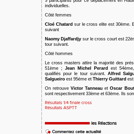
9 participants pour ce déplacement en Haute 
individuelles.
Côté femmes
Cloé Chatard
sur le cross elite est 30ème. El
suivant
Naomy Djaffardjy
sur le cross court est 22èm
tour suivant.
Côté hommes
Le cross masters attire la majorité des pré
51ème ;
Jean Michel Perard
est 54ème, 
qualifiés pour le tour suivant.
Alfred Salg
Salgueiro
est 95ème et
Thierry Guittard
est
On retrouve
Victor Tanneau
et
Oscar Bout
sont respectivement 33ème et 63ème. Ils sont 
Résultats 1/4 finale cross
Résultats ASPTT
les Réactions
Commentez cette actualité