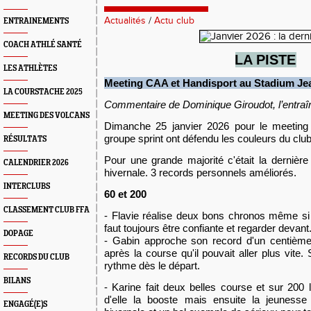
Actualités
/
Actu club
ENTRAINEMENTS
COACH ATHLÉ SANTÉ
L
A PISTE
LES ATHLÈTES
Meeting CAA et Handisport au Stadium Je
LA COURSTACHE 2025
C
ommentaire de Dominique Giroudot, l’entraîn
MEETING DES VOLCANS
Dimanche 25 janvier 2026 pour le meetin
groupe sprint ont défendu les couleurs du club
RÉSULTATS
Pour une grande majorité c'était la dernière
CALENDRIER 2026
hivernale. 3 records personnels améliorés.
INTERCLUBS
60 et 200
CLASSEMENT CLUB FFA
- Flavie réalise deux bons chronos même si e
faut toujours être confiante et regarder devant
DOPAGE
- Gabin approche son record d'un centième
après la course qu'il pouvait aller plus vit
RECORDS DU CLUB
rythme dès le départ.
BILANS
- Karine fait deux belles course et sur 200
d'elle la booste mais ensuite la jeunesse
ENGAGÉ(E)S