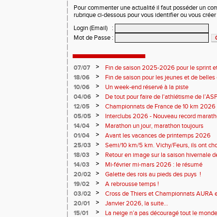
Pour commenter une actualité il faut posséder un compt
rubrique ci-dessous pour vous identifier ou vous crée
Login (Email)
:
Mot de Passe
:
>
07/07
Fin de saison 2025-2026 pour le sprint et
>
18/06
Fin de saison pour les jeunes et de belles
>
10/06
Un week-end réservé à la piste
>
04/06
De tout pour faire de l'athlétisme de l’A
monde souriant
>
12/05
Championnats de France de 10 km 2026 
Soirées piste
>
05/05
Interclubs 2026 - Nouveau record marat
résultats
>
14/04
Marathon un jour, marathon toujours
>
01/04
Avant les vacances de printemps 2026
>
25/03
Semi/10 km/5 km. Vichy/Feurs, ils ont choi
>
18/03
Retour en image sur la saison hivernale d
>
14/03
Mi-février mi-mars 2026 : le résumé
>
20/02
Galette des rois au pieds des puys !
>
19/02
A rebrousse temps !
>
03/02
Cross de Thiers et Championnats AURA e
>
20/01
Janvier 2026, la suite...
>
15/01
La neige n’a pas découragé tout le monde