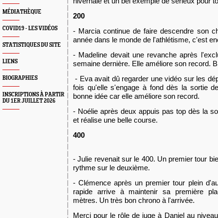
hivernale et un bel exemple de sérieux pour t
MÉDIATHÈQUE
200
COVID19 - LES VIDÉOS
- Marcia continue de faire descendre son c
année dans le monde de l'athlétisme, c'est e
STATISTIQUES DU SITE
- Madeline devait une revanche après l'excl
LIENS
semaine dernière. Elle améliore son record. 
- Eva avait dû regarder une vidéo sur les dép
BIOGRAPHIES
fois qu'elle s'engage à fond dès la sortie de
INSCRIPTIONS À PARTIR
bonne idée car elle améliore son record.
DU 1ER JUILLET 2026
- Noélie après deux appuis pas top dès la so
et réalise une belle course.
400
- Julie revenait sur le 400. Un premier tour b
rythme sur le deuxième.
- Clémence après un premier tour plein d'au
rapide arrive à maintenir sa première pla
mètres. Un très bon chrono à l'arrivée.
Merci pour le rôle de juge à Daniel au nivea