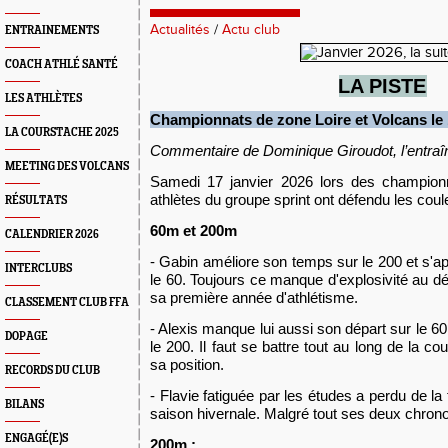
Actualités
/
Actu club
ENTRAINEMENTS
COACH ATHLÉ SANTÉ
L
A PISTE
LES ATHLÈTES
Championnats de zone Loire et Volcans le 
LA COURSTACHE 2025
C
ommentaire de Dominique Giroudot, l’entraîn
MEETING DES VOLCANS
Samedi 17 janvier 2026 lors des championn
athlètes du groupe sprint ont défendu les coul
RÉSULTATS
60m et 200m
CALENDRIER 2026
- Gabin améliore son temps sur le 200 et s'a
INTERCLUBS
le 60. Toujours ce manque d'explosivité au d
sa première année d'athlétisme.
CLASSEMENT CLUB FFA
- Alexis manque lui aussi son départ sur le 
DOPAGE
le 200. Il faut se battre tout au long de la c
sa position.
RECORDS DU CLUB
- Flavie fatiguée par les études a perdu de la 
BILANS
saison hivernale. Malgré tout ses deux chron
ENGAGÉ(E)S
200
m :