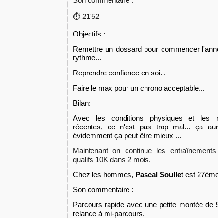
Son commentaire :
21'52
⏱️
Objectifs :
Remettre un dossard pour commencer l'anné
rythme...
Reprendre confiance en soi...
Faire le max pour un chrono acceptable...
Bilan:
Avec les conditions physiques et les re
récentes, c
e n
'est pas trop
mal
... ça au
évidemment ça peu
t
être mieux ...
Maintenant on continue les entraînements 
qualifs 10K dans 2 mois.
Chez les hommes,
Pascal Soullet
est 27ème 
S
on commentaire :
Parcours rapide avec une petite montée de 
relance à mi-parcours.