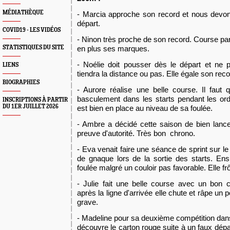
MÉDIATHÈQUE
- Marcia approche son record et nous devons 
départ.
COVID19 - LES VIDÉOS
- Ninon très proche de son record. Course parf
STATISTIQUES DU SITE
en plus ses marques.
- Noélie doit pousser dès le départ et ne p
LIENS
tiendra la distance ou pas. Elle égale son reco
BIOGRAPHIES
- Aurore réalise une belle course. Il faut 
basculement dans les starts pendant les ordr
INSCRIPTIONS À PARTIR
DU 1ER JUILLET 2026
est bien en place au niveau de sa foulée.
- Ambre a décidé cette saison de bien lanc
preuve d'autorité. Très bon chrono.
- Eva venait faire une séance de sprint sur 
de gnaque lors de la sortie des starts. Ens
foulée malgré un couloir pas favorable. Elle fr
- Julie fait une belle course avec un bon
après la ligne d'arrivée elle chute et râpe un 
grave.
- Madeline pour sa deuxième compétition dans
découvre le carton rouge suite à un faux dépar