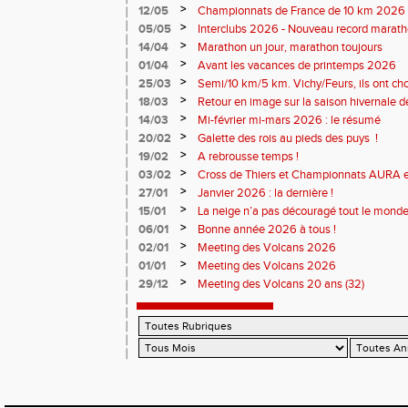
monde souriant
>
12/05
Championnats de France de 10 km 2026 
Soirées piste
>
05/05
Interclubs 2026 - Nouveau record marat
résultats
>
14/04
Marathon un jour, marathon toujours
>
01/04
Avant les vacances de printemps 2026
>
25/03
Semi/10 km/5 km. Vichy/Feurs, ils ont choi
>
18/03
Retour en image sur la saison hivernale d
>
14/03
Mi-février mi-mars 2026 : le résumé
>
20/02
Galette des rois au pieds des puys !
>
19/02
A rebrousse temps !
>
03/02
Cross de Thiers et Championnats AURA e
>
27/01
Janvier 2026 : la dernière !
>
15/01
La neige n’a pas découragé tout le monde
>
06/01
Bonne année 2026 à tous !
>
02/01
Meeting des Volcans 2026
>
01/01
Meeting des Volcans 2026
>
29/12
Meeting des Volcans 20 ans (32)