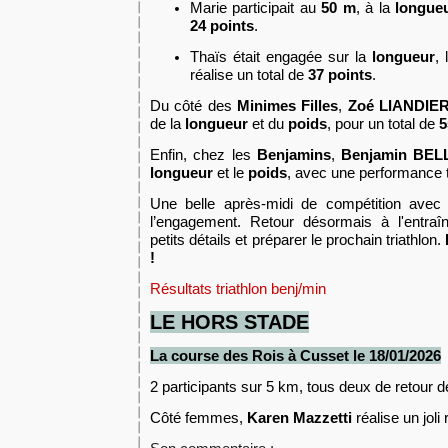
Marie participait au
50 m
, à la
longue
24 points
.
Thaïs était engagée sur la
longueur
,
réalise un total de
37 points
.
Du côté des
Minimes Filles
,
Zoé LIANDIE
de la
longueur
et du
poids
, pour un total de
5
Enfin, chez les
Benjamins
,
Benjamin BELL
longueur
et le
poids
, avec une performance 
Une belle après-midi de compétition avec 
l’engagement. Retour désormais à l'entraî
petits détails et préparer le prochain triathlon.
!
Résultats triathlon benj/min
LE HORS STADE
La course des Rois
à Cusset
le
1
8
/01/2026
2
participants
sur 5 km, tous deux de retour d
C
ôté femmes,
Karen Mazzetti
réalise un joli 