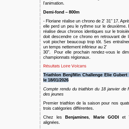
l'animation.
Demi-fond –
800m
- Floriane réalise un chrono de 2' 31" 17. Apr
elle perd un peu le rythme sur le deuxième. 
réalise deux chronos identiques sur le troisiè
doit descendre ce chrono en retrouvant de la
voit piocher beaucoup trop tôt. Ses entraîn
un temps nettement inférieur au 2'
30". Pour elle prochain rendez-vous le dim
championnats régionaux.
Résultats Loire Volcans
Triathlon Benj/Min Challenge Elie Gubert
le 18/01/2026
Compte rendu du triathlon du 18 janvier
de 
des jeunes
Premier triathlon de la saison pour nos qua
trois catégories différentes.
Chez les
Benjamines
,
Marie GODI
et
alignées.