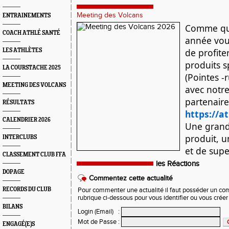
Meeting des Volcans
ENTRAINEMENTS
Comme qu
COACH ATHLÉ SANTÉ
année vous
de profite
LES ATHLÈTES
produits s
LA COURSTACHE 2025
(Pointes -
MEETING DES VOLCANS
avec notr
partenaire
RÉSULTATS
https://a
CALENDRIER 2026
Une gran
produit, u
INTERCLUBS
et de supe
CLASSEMENT CLUB FFA
les Réactions
DOPAGE
Commentez cette actualité
RECORDS DU CLUB
Pour commenter une actualité il faut posséder un compt
rubrique ci-dessous pour vous identifier ou vous crée
BILANS
Login (Email)
:
Mot de Passe
:
ENGAGÉ(E)S