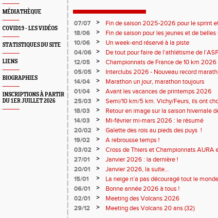
MÉDIATHÈQUE
>
07/07
Fin de saison 2025-2026 pour le sprint et
COVID19 - LES VIDÉOS
>
18/06
Fin de saison pour les jeunes et de belles
>
10/06
Un week-end réservé à la piste
STATISTIQUES DU SITE
>
04/06
De tout pour faire de l'athlétisme de l’A
monde souriant
>
LIENS
12/05
Championnats de France de 10 km 2026 
Soirées piste
>
05/05
Interclubs 2026 - Nouveau record marat
BIOGRAPHIES
résultats
>
14/04
Marathon un jour, marathon toujours
>
01/04
Avant les vacances de printemps 2026
INSCRIPTIONS À PARTIR
>
25/03
Semi/10 km/5 km. Vichy/Feurs, ils ont choi
DU 1ER JUILLET 2026
>
18/03
Retour en image sur la saison hivernale d
>
14/03
Mi-février mi-mars 2026 : le résumé
>
20/02
Galette des rois au pieds des puys !
>
19/02
A rebrousse temps !
>
03/02
Cross de Thiers et Championnats AURA e
>
27/01
Janvier 2026 : la dernière !
>
20/01
Janvier 2026, la suite...
>
15/01
La neige n’a pas découragé tout le monde
>
06/01
Bonne année 2026 à tous !
>
02/01
Meeting des Volcans 2026
>
29/12
Meeting des Volcans 20 ans (32)