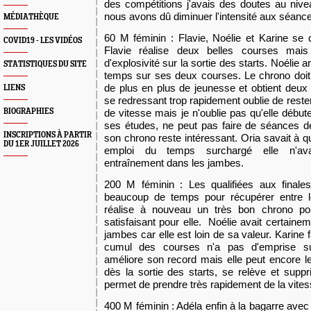
des compétitions j'avais des doutes au niv
nous avons dû diminuer l'intensité aux séanc
MÉDIATHÈQUE
60 M féminin : Flavie, Noélie et Karine se qu
COVID19 - LES VIDÉOS
Flavie réalise deux belles courses mai
d'explosivité sur la sortie des starts. Noélie 
STATISTIQUES DU SITE
temps sur ses deux courses. Le chrono doit
de plus en plus de jeunesse et obtient deu
LIENS
se redressant trop rapidement oublie de reste
BIOGRAPHIES
de vitesse mais je n'oublie pas qu'elle débu
ses études, ne peut pas faire de séances d
INSCRIPTIONS À PARTIR
son chrono reste intéressant. Oria savait à q
DU 1ER JUILLET 2026
emploi du temps surchargé elle n'ava
entraînement dans les jambes.
200 M féminin : Les qualifiées aux final
beaucoup de temps pour récupérer entre l
réalise à nouveau un très bon chrono pou
satisfaisant pour elle. Noélie avait certainem
jambes car elle est loin de sa valeur. Karine fa
cumul des courses n'a pas d'emprise s
améliore son record mais elle peut encore le
dès la sortie des starts, se relève et supp
permet de prendre très rapidement de la vitess
400 M féminin : Adéla enfin à la bagarre ave