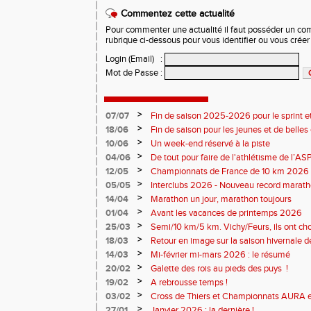
Commentez cette actualité
Pour commenter une actualité il faut posséder un compt
rubrique ci-dessous pour vous identifier ou vous crée
Login (Email)
:
Mot de Passe
:
>
07/07
Fin de saison 2025-2026 pour le sprint et
>
18/06
Fin de saison pour les jeunes et de belles
>
10/06
Un week-end réservé à la piste
>
04/06
De tout pour faire de l'athlétisme de l’A
monde souriant
>
12/05
Championnats de France de 10 km 2026 
Soirées piste
>
05/05
Interclubs 2026 - Nouveau record marat
résultats
>
14/04
Marathon un jour, marathon toujours
>
01/04
Avant les vacances de printemps 2026
>
25/03
Semi/10 km/5 km. Vichy/Feurs, ils ont choi
>
18/03
Retour en image sur la saison hivernale d
>
14/03
Mi-février mi-mars 2026 : le résumé
>
20/02
Galette des rois au pieds des puys !
>
19/02
A rebrousse temps !
>
03/02
Cross de Thiers et Championnats AURA e
>
27/01
Janvier 2026 : la dernière !