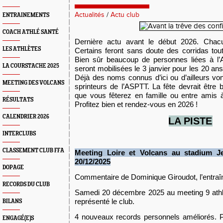
Actualités
/
Actu club
ENTRAINEMENTS
COACH ATHLÉ SANTÉ
Dernière actu avant le début 2026. Chac
LES ATHLÈTES
Certains feront sans doute des corridas tout
Bien sûr beaucoup de personnes liées à l
LA COURSTACHE 2025
seront mobilisées le 3 janvier pour les 20 a
Déjà des noms connus d’ici ou d’ailleurs von
MEETING DES VOLCANS
sprinteurs de l’ASPTT. La fête devrait être 
que vous fêterez en famille ou entre amis 
RÉSULTATS
Profitez bien et rendez-vous en 2026 !
CALENDRIER 2026
L
A PISTE
INTERCLUBS
CLASSEMENT CLUB FFA
Meeting
Loire et Volc
a
ns
au stadium J
20/12/2025
DOPAGE
Commentaire de Dominique Giroudot, l’entraîn
RECORDS DU CLUB
Samedi 20 décembre 2025 au meeting 9 athlè
représenté le club.
BILANS
4 nouveaux records personnels améliorés. Po
ENGAGÉ(E)S