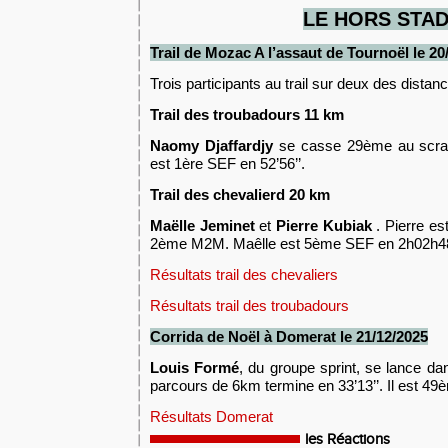
LE HORS STA
Trail de Mozac
A l’assaut de Tournoël
le
20
Trois participants au trail sur deux des dista
Trail des troubadours 11 km
Naomy Djaffardjy
se casse 29ème au scrat
est 1ère SEF en 52’56’’.
Trail des chevalierd 20 km
Maëlle Jeminet
et
Pierre Kubiak
. Pierre es
2ème M2M. Maêlle est 5ème SEF en 2h02h4
Résultats trail des chevaliers
Résultats trail des troubadours
Corrida de Noël à Domerat
le
2
1
/12
/2025
Louis Formé
, du groupe sprint, se lance da
parcours de 6km termine en 33’13’’. Il est 4
Résultats Domerat
les Réactions