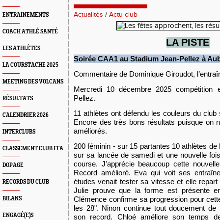
Actualités
/
Actu club
ENTRAINEMENTS
COACH ATHLÉ SANTÉ
L
A PISTE
LES ATHLÈTES
Soirée
CAA1
au
Stadium Jean-Pellez à Aub
LA COURSTACHE 2025
Commentaire de Dominique Giroudot, l’entraîn
MEETING DES VOLCANS
Mercredi 10 décembre 2025 compétition e
Pellez.
RÉSULTATS
11 athlètes ont défendu les couleurs du club
CALENDRIER 2026
Encore des très bons résultats puisque on 
améliorés.
INTERCLUBS
200 féminin - sur 15 partantes 10 athlètes d
CLASSEMENT CLUB FFA
sur sa lancée de samedi et une nouvelle fois
course. J'apprécie beaucoup cette nouvell
DOPAGE
Record amélioré. Eva qui voit ses entraîn
études venait tester sa vitesse et elle repa
RECORDS DU CLUB
Julie prouve que la forme est présente en
Clémence confirme sa progression pour cett
BILANS
les 28". Ninon continue tout doucement de 
ENGAGÉ(E)S
son record. Chloé améliore son temps d