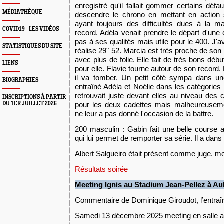
enregistré qu'il fallait gommer certains défau
MÉDIATHÈQUE
descendre le chrono en mettant en action 
ayant toujours des difficultés dues à la m
COVID19 - LES VIDÉOS
record. Adéla venait prendre le départ d'une
pas à ses qualités mais utile pour le 400. J'a
STATISTIQUES DU SITE
réalise 29" 52. Marcia est très proche de son re
avec plus de folie. Elle fait de très bons dé
LIENS
pour elle. Flavie tourne autour de son record. 
il va tomber. Un petit côté sympa dans un
BIOGRAPHIES
entraîné Adéla et Noélie dans les catégorie
retrouvait juste devant elles au niveau des 
INSCRIPTIONS À PARTIR
DU 1ER JUILLET 2026
pour les deux cadettes mais malheureuseme
ne leur a pas donné l'occasion de la battre.
200 masculin : Gabin fait une belle course
qui lui permet de remporter sa série. Il a dan
Albert Salgueiro était présent comme juge. merc
Résultats soirée
Meeting
Ignis
au Stadium Jean-Pellez à Au
Commentaire de Dominique Giroudot, l’entraîn
Samedi 13 décembre 2025 meeting en salle au