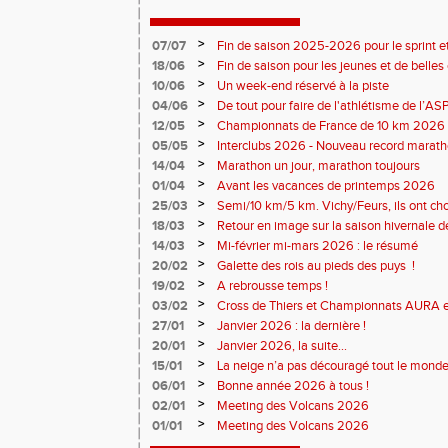
>
07/07
Fin de saison 2025-2026 pour le sprint et
>
18/06
Fin de saison pour les jeunes et de belles
>
10/06
Un week-end réservé à la piste
>
04/06
De tout pour faire de l'athlétisme de l’A
monde souriant
>
12/05
Championnats de France de 10 km 2026 
Soirées piste
>
05/05
Interclubs 2026 - Nouveau record marat
résultats
>
14/04
Marathon un jour, marathon toujours
>
01/04
Avant les vacances de printemps 2026
>
25/03
Semi/10 km/5 km. Vichy/Feurs, ils ont choi
>
18/03
Retour en image sur la saison hivernale d
>
14/03
Mi-février mi-mars 2026 : le résumé
>
20/02
Galette des rois au pieds des puys !
>
19/02
A rebrousse temps !
>
03/02
Cross de Thiers et Championnats AURA e
>
27/01
Janvier 2026 : la dernière !
>
20/01
Janvier 2026, la suite...
>
15/01
La neige n’a pas découragé tout le monde
>
06/01
Bonne année 2026 à tous !
>
02/01
Meeting des Volcans 2026
>
01/01
Meeting des Volcans 2026