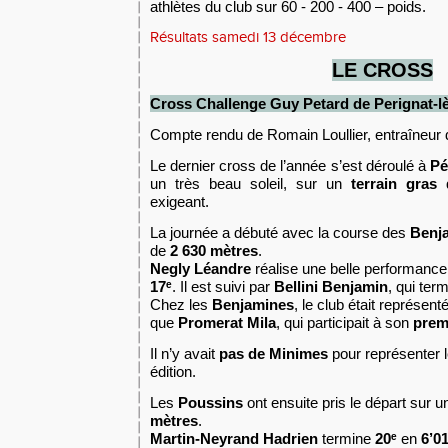
athlètes du club sur 60 - 200 - 400 – poids.
Résultats samedi 13 décembre
LE
CROSS
Cross
Challenge Guy Petard
d
e Perignat-l
Compte rendu de Romain Loullier, entraîneur 
Le dernier cross de l’année s’est déroulé à
Pé
un très beau soleil, sur un
terrain gras
q
exigeant.
La journée a débuté avec la course des
Benj
de
2 630 mètres
.
Negly Léandre
réalise une belle performanc
17ᵉ
. Il est suivi par
Bellini Benjamin
, qui ter
Chez les
Benjamines
, le club était représent
que
Promerat Mila
, qui participait à son
prem
Il n’y avait
pas de Minimes
pour représenter l
édition.
Les
Poussins
ont ensuite pris le départ sur 
mètres
.
Martin-Neyrand Hadrien
termine
20ᵉ
en
6’0