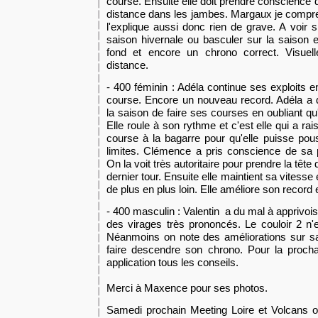
course. Ensuite elle doit prendre conscience qu'
distance dans les jambes. Margaux je compr
l'explique aussi donc rien de grave. A voir s
saison hivernale ou basculer sur la saison e
fond et encore un chrono correct. Visuell
distance.
- 400 féminin : Adéla continue ses exploits 
course. Encore un nouveau record. Adéla a 
la saison de faire ses courses en oubliant qu'
Elle roule à son rythme et c'est elle qui a rai
course à la bagarre pour qu'elle puisse pou
limites. Clémence a pris conscience de sa 
On la voit très autoritaire pour prendre la tête
dernier tour. Ensuite elle maintient sa vitesse 
de plus en plus loin. Elle améliore son record 
- 400 masculin : Valentin a du mal à apprivois
des virages très prononcés. Le couloir 2 n'es
Néanmoins on note des améliorations sur sa g
faire descendre son chrono. Pour la prochai
application tous les conseils.
Merci à Maxence pour ses photos.
Samedi prochain Meeting Loire et Volcans o