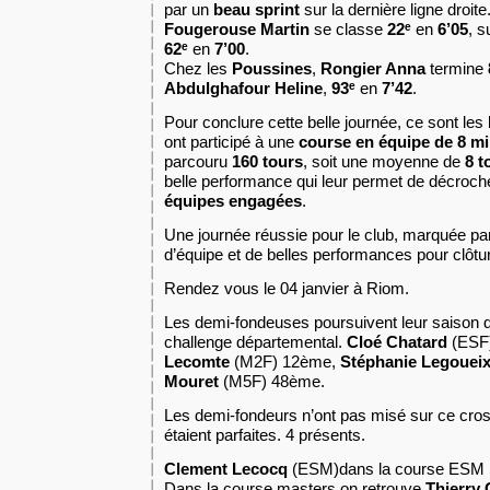
par un
beau sprint
sur la dernière ligne droite.
Fougerouse Martin
se classe
22ᵉ
en
6’05
, s
62ᵉ
en
7’00
.
Chez les
Poussines
,
Rongier Anna
termine
Abdulghafour Heline
,
93ᵉ
en
7’42
.
Pour conclure cette belle journée, ce sont les
ont participé à une
course en équipe de 8 m
parcouru
160 tours
, soit une moyenne de
8 t
belle performance qui leur permet de décroch
équipes engagées
.
Une journée réussie pour le club, marquée par
d’équipe et de belles performances pour clôtu
Rendez vous le 04 janvier à Riom.
Les demi-fondeuses poursuivent leur saison 
challenge départemental.
Cloé Chatard
(ESF
Lecomte
(M2F) 12ème,
Stéphanie Legouei
Mouret
(M5F) 48ème.
Les demi-fondeurs n’ont pas misé sur ce cross
étaient parfaites. 4 présents.
Clement Lecocq
(ESM)dans la course ESM
Dans la course masters on retrouve
Thierry 