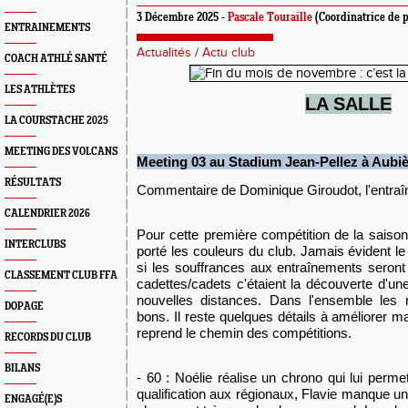
3 Décembre 2025 -
Pascale Touraille
(Coordinatrice de p
ENTRAINEMENTS
Actualités
/
Actu club
COACH ATHLÉ SANTÉ
LES ATHLÈTES
L
A SALLE
LA COURSTACHE 2025
MEETING DES VOLCANS
Meeting 03 au Stadium Jean-Pellez à Aubièr
RÉSULTATS
Commentaire de Dominique Giroudot, l'entraîn
CALENDRIER 2026
Pour cette première compétition de la saison
INTERCLUBS
porté les couleurs du club. Jamais évident l
si les souffrances aux entraînements seron
CLASSEMENT CLUB FFA
cadettes/cadets c'étaient la découverte d'un
nouvelles distances. Dans l'ensemble les 
DOPAGE
bons. Il reste quelques détails à améliorer m
reprend le chemin des compétitions.
RECORDS DU CLUB
BILANS
- 60 : Noélie réalise un chrono qui lui perme
qualification aux régionaux, Flavie manque u
ENGAGÉ(E)S