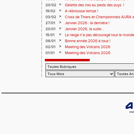
>
20/02
Galette des rois au pieds des puys !
>
19/02
A rebrousse temps !
>
03/02
Cross de Thiers et Championnats AURA e
>
27/01
Janvier 2026 : la dernière !
>
20/01
Janvier 2026, la suite...
>
15/01
La neige n’a pas découragé tout le monde
>
06/01
Bonne année 2026 à tous !
>
02/01
Meeting des Volcans 2026
>
01/01
Meeting des Volcans 2026