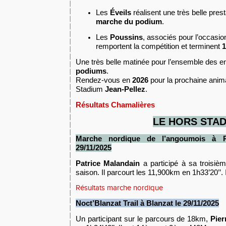
Les
Éveils
réalisent une très belle pres
marche du podium
.
Les
Poussins
, associés pour l’occasio
remportent la compétition et terminent
1
Une très belle matinée pour l’ensemble des e
podiums
.
Rendez-vous en
2026
pour la prochaine anima
Stadium
Jean-Pellez
.
Résultats Chamalières
LE HORS STA
Marche nordique de l’angoumois à R
2
9
/11
/2025
P
atrice Malandain
a participé à sa troisiè
saison. Il parcourt les 11,900km en 1h33’20’’
Résultats marche nordique
Noct’Blanzat Trail à Blanzat
le
2
9
/11
/2025
Un participant sur le parcours de 18km,
Pier