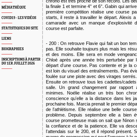
chrono est très proche de son record. Les deux
la finale 1 et termine 4° et 6°. Gabin qui arriv
MÉDIATHÈQUE
première compétition réalise une course par
starts, il reste à travailler le départ. Alexi
COVID19 - LES VIDÉOS
camarade avec un manque d'explosivité d
course est parfaite.
STATISTIQUES DU SITE
LIENS
- 200 : On retrouve Flavie qui fait un bon tem
pas. Elle souhaite toujours plus mais les résu
BIOGRAPHIES
et des moins. Elle sera en mode vengeance
Chloé après une année très perturbée par l
INSCRIPTIONS À PARTIR
DU 1ER JUILLET 2026
départ d'une course. Pas contente et je la
est loin du visuel des entraînements. Pas év
foulée sur une piste avec des virages serrés
Ensuite on retrouve tous les cadettes/cadets
salle. Un grand changement par rapport 
minimes. Noélie réalise un très bon chrono
conscience qu'elle a la distance dans les ja
prochaine fois. Marcia prenait le premier dép
de l'athlétisme. Elle réalise une belle cour
problème. Depuis septembre elle a bien év
course prometteuse mais on sait que Ninon s
la confiance et de la patience. Elle va desc
l'attendais sur le 200, et il répond présent. 
marge de progression qui peut l’amener à la q