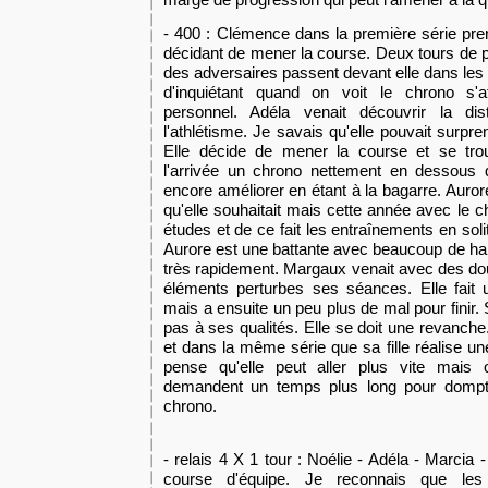
- 400 : Clémence dans la première série pre
décidant de mener la course. Deux tours de p
des adversaires passent devant elle dans les
d'inquiétant quand on voit le chrono s'a
personnel. Adéla venait découvrir la di
l'athlétisme. Je savais qu'elle pouvait surpr
Elle décide de mener la course et se tro
l'arrivée un chrono nettement en dessous d
encore améliorer en étant à la bagarre. Auror
qu'elle souhaitait mais cette année avec le
études et de ce fait les entra
î
nements en solit
Aurore est une battante avec beaucoup de har
très rapidement. Margaux venait avec des do
éléments perturbes ses
séance
s. Elle fai
mais
a
ensuite un peu plus de mal pour finir
pas
à
ses qualités. Elle se doit une revanche
et dans la même série que sa fille réalise u
pense qu'elle peut aller plus vite mais 
demandent un temps plus long pour dompte
chrono.
- relais 4 X 1 tour : Noélie - Adéla - Marcia -
course d'équipe. Je reconnais que le