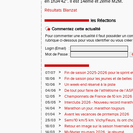
en 1h34’42’’. Il est 14ème et 2ème M2M.
Résultats Blanzat
les Réactions
Commentez cette actualité
Pour commenter une actualité il faut posséder un compt
rubrique ci-dessous pour vous identifier ou vous crée
Login (Email)
:
Mot de Passe
:
>
07/07
Fin de saison 2025-2026 pour le sprint et
>
18/06
Fin de saison pour les jeunes et de belles
>
10/06
Un week-end réservé à la piste
>
04/06
De tout pour faire de l'athlétisme de l’A
monde souriant
>
12/05
Championnats de France de 10 km 2026 
Soirées piste
>
05/05
Interclubs 2026 - Nouveau record marat
résultats
>
14/04
Marathon un jour, marathon toujours
>
01/04
Avant les vacances de printemps 2026
>
25/03
Semi/10 km/5 km. Vichy/Feurs, ils ont choi
>
18/03
Retour en image sur la saison hivernale d
>
14/03
Mi-février mi-mars 2026 : le résumé