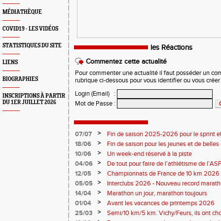
MÉDIATHÈQUE
COVID19 - LES VIDÉOS
STATISTIQUES DU SITE
les Réactions
Commentez cette actualité
LIENS
Pour commenter une actualité il faut posséder un compt
BIOGRAPHIES
rubrique ci-dessous pour vous identifier ou vous crée
Login (Email)
:
INSCRIPTIONS À PARTIR
DU 1ER JUILLET 2026
Mot de Passe
:
>
07/07
Fin de saison 2025-2026 pour le sprint et
>
18/06
Fin de saison pour les jeunes et de belles
>
10/06
Un week-end réservé à la piste
>
04/06
De tout pour faire de l'athlétisme de l’A
monde souriant
>
12/05
Championnats de France de 10 km 2026 
Soirées piste
>
05/05
Interclubs 2026 - Nouveau record marat
résultats
>
14/04
Marathon un jour, marathon toujours
>
01/04
Avant les vacances de printemps 2026
>
25/03
Semi/10 km/5 km. Vichy/Feurs, ils ont choi