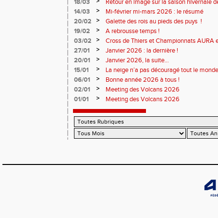
>
18/03
Retour en image sur la saison hivernale d
>
14/03
Mi-février mi-mars 2026 : le résumé
>
20/02
Galette des rois au pieds des puys !
>
19/02
A rebrousse temps !
>
03/02
Cross de Thiers et Championnats AURA e
>
27/01
Janvier 2026 : la dernière !
>
20/01
Janvier 2026, la suite...
>
15/01
La neige n’a pas découragé tout le monde
>
06/01
Bonne année 2026 à tous !
>
02/01
Meeting des Volcans 2026
>
01/01
Meeting des Volcans 2026