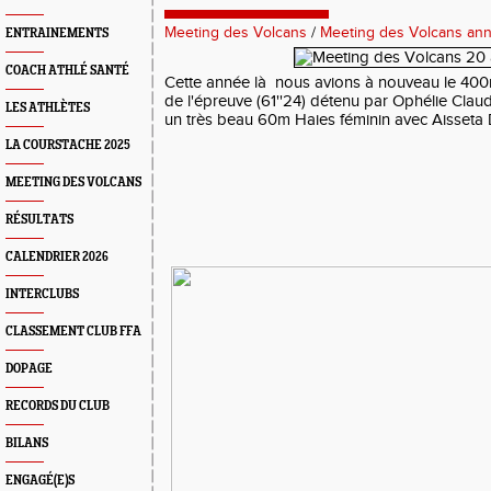
Meeting des Volcans
/
Meeting des Volcans ann
ENTRAINEMENTS
COACH ATHLÉ SANTÉ
Cette année là nous avions à nouveau le 400
de l'épreuve (61''24) détenu par Ophélie Cla
LES ATHLÈTES
un très beau 60m Haies féminin avec Aisseta 
LA COURSTACHE 2025
MEETING DES VOLCANS
RÉSULTATS
CALENDRIER 2026
INTERCLUBS
CLASSEMENT CLUB FFA
DOPAGE
RECORDS DU CLUB
BILANS
ENGAGÉ(E)S