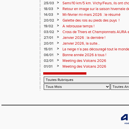
>
25/03
Semi/10 km/5 km. Vichy/Feurs, ils ont choi
>
18/03
Retour en image sur la saison hivernale d
>
14/03
Mi-février mi-mars 2026 : le résumé
>
20/02
Galette des rois au pieds des puys !
>
19/02
A rebrousse temps !
>
03/02
Cross de Thiers et Championnats AURA e
>
27/01
Janvier 2026 : la dernière !
>
20/01
Janvier 2026, la suite...
>
15/01
La neige n’a pas découragé tout le monde
>
06/01
Bonne année 2026 à tous !
>
02/01
Meeting des Volcans 2026
>
01/01
Meeting des Volcans 2026