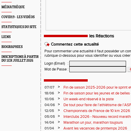
MÉDIATHÈQUE
COVID19 - LES VIDÉOS
STATISTIQUES DU SITE
les Réactions
LIENS
Commentez cette actualité
BIOGRAPHIES
Pour commenter une actualité il faut posséder un compt
rubrique ci-dessous pour vous identifier ou vous crée
INSCRIPTIONS À PARTIR
DU 1ER JUILLET 2026
Login (Email)
:
Mot de Passe
:
>
07/07
Fin de saison 2025-2026 pour le sprint et
>
18/06
Fin de saison pour les jeunes et de belles
>
10/06
Un week-end réservé à la piste
>
04/06
De tout pour faire de l'athlétisme de l’A
monde souriant
>
12/05
Championnats de France de 10 km 2026 
Soirées piste
>
05/05
Interclubs 2026 - Nouveau record marat
résultats
>
14/04
Marathon un jour, marathon toujours
>
01/04
Avant les vacances de printemps 2026