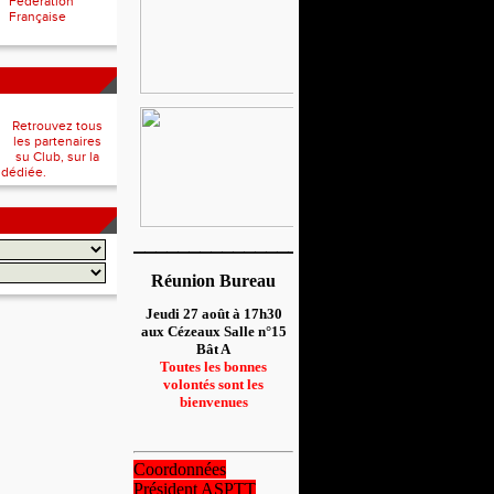
Fédération
Française
Retrouvez tous
les partenaires
su Club, sur la
 dédiée.
__________________
Réunion Bureau
Jeudi 27 août à 17h30
aux Cézeaux Salle n°15
Bât A
Toutes les bonnes
volontés sont les
bienvenues
Coordonnées
Président ASPTT