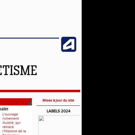
ETISME
Mises à jour du site
naire
LABELS 2024
L'ouvrage
richement
illustré, qui
retrace
l’Histoire de la