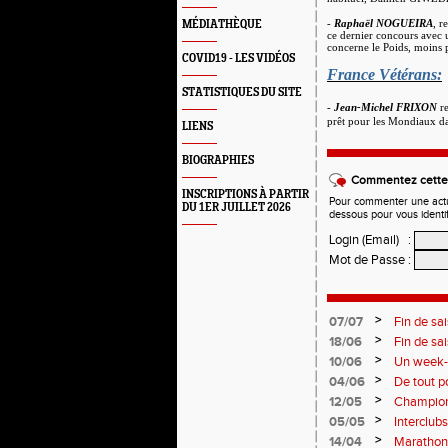
-
Raphaël NOGUEIRA
, r
MÉDIATHÈQUE
ce dernier concours avec 
concerne le Poids, moins 
COVID19 - LES VIDÉOS
France Vétérans:
STATISTIQUES DU SITE
-
Jean-Michel FRIXON
re
prêt pour les Mondiaux da
LIENS
BIOGRAPHIES
Commentez cette 
INSCRIPTIONS À PARTIR
Pour commenter une actual
DU 1ER JUILLET 2026
dessous pour vous identi
Login (Email)
:
Mot de Passe
:
>
07/07
Fin de sa
>
18/06
Fin de sa
>
10/06
Un week-e
>
04/06
De tout p
monde so
>
12/05
Champion
Soirées p
>
05/05
Interclub
résultats
>
14/04
Marathon 