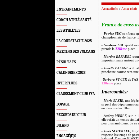
Actualités
/
Actu club
ENTRAINEMENTS
COACH ATHLÉ SANTÉ
France de cross a
LES ATHLÈTES
-
Patrice SUC
confirme qu'
championnats de france. B
LA COURSTACHE 2025
-
Sandrine SUC
qualifiée 
prends la
228ème
place
MEETING DES VOLCANS
-
Martine BARADEL
pour 
important mais surtout une
RÉSULTATS
-
Juliette BALAGE
a du
a
prochaine course sera une 
CALENDRIER 2026
-
Barbara VIVIER
de l'AS 
INTERCLUBS
138ème
place
Intercomités:
CLASSEMENT CLUB FFA
-
Marie BAZIE
, une légèr
DOPAGE
sa perf des départementau
en dessous des 10m.
RECORDS DU CLUB
-
Audrey MERLE
, sur le
elle refait un temps simi
peu plus ambitieux de ce c
BILANS
-
Jules SCHENKEL
, touj
respecte les temps de pas
ENGAGÉ(E)S
habituel, Damien GIWZD