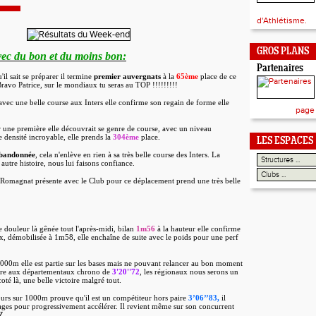
d'Athlétisme.
GROS PLANS
vec du bon et du moins bon:
Partenaires
il sait se préparer il termine
premier auvergnats
à la
65ème
place de ce
ravo Patrice, sur le mondiaux tu seras au TOP !!!!!!!!!
avec une belle course aux Inters elle confirme son regain de forme elle
page
une première elle découvrait se genre de course, avec un niveau
 densité incroyable, elle prends la
304ème
place.
LES ESPACES
bandonnée
, cela n'enlève en rien à sa très belle course des Inters. La
autre histoire, nous lui faisons confiance.
Romagnat présente avec le Club pour ce déplacement prend une très belle
e douleur là gênée tout l'après-midi, bilan
1m56
à la hauteur elle confirme
x, démobilisée à 1m58, elle enchaîne de suite avec le poids pour une perf
 1000m elle est partie sur les bases mais ne pouvant relancer au bon moment
laire aux départementaux chrono de
3'20''72
, les régionaux nous serons un
oté là, une belle victoire malgré tout.
ours sur 1000m prouve qu'il est un compétiteur hors paire
3’06’’83,
il
sages pour progressivement accélérer. Il revient même sur son concurrent
Z.