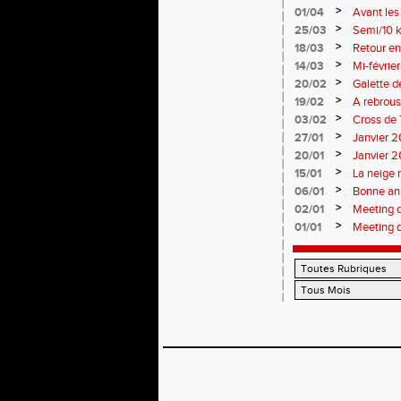
>
01/04
Avant le
>
25/03
Semi/10 k
>
18/03
Retour en
>
14/03
Mi-févrie
>
20/02
Galette d
>
19/02
A rebrous
>
03/02
Cross de 
>
27/01
Janvier 20
>
20/01
Janvier 20
>
15/01
La neige 
>
06/01
Bonne an
>
02/01
Meeting 
>
01/01
Meeting 