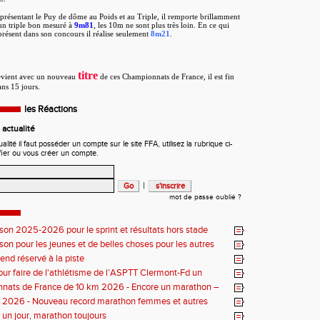
eprésentant le Puy de dôme au Poids et au Triple, il remporte brillamment
un triple bon mesuré à
9m81
, les 10m ne sont plus très loin. En ce qui
présent dans son concours il réalise seulement
8m21
.
titre
vient avec un nouveau
de ces Championnats de France, il est fin
ns 15 jours.
les Réactions
actualité
ité il faut posséder un compte sur le site FFA, utilisez la rubrique ci-
fier ou vous créer un compte.
|
mot de passe oublié ?
ison 2025-2026 pour le sprint et résultats hors stade
ison pour les jeunes et de belles choses pour les autres
nd réservé à la piste
our faire de l'athlétisme de l’ASPTT Clermont-Fd un
uriant
nats de France de 10 km 2026 - Encore un marathon –
iste
s 2026 - Nouveau record marathon femmes et autres
un jour, marathon toujours