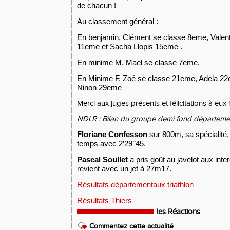
de chacun !
Au classement général :
En benjamin, Clément se classe 8eme, Valen
11eme et Sacha Llopis 15eme .
En minime M, Mael se classe 7eme.
En Minime F, Zoé se classe 21eme, Adela 22
Ninon 29eme
Merci aux juges présents et félicitations à eux 
NDLR :
Bilan du groupe demi fond départeme
Floriane Confesson
sur 800m, sa spécialité
temps avec 2’29’’45.
Pascal Soullet
a pris goût au javelot aux inte
revient avec un jet à 27m17.
Résultats départementaux triathlon
Résultats Thiers
les Réactions
Commentez cette actualité