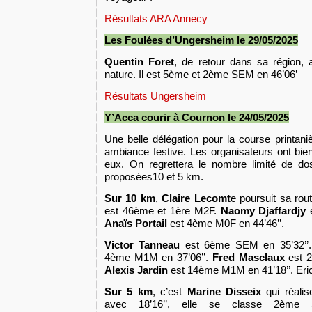
Résultats ARA Annecy
Les Foulées d’Ungersheim le 29/05/2025
Quentin Foret
, de retour dans sa région, 
nature. Il est 5ème et 2ème SEM en 46’06’
Résultats Ungersheim
Y’Acca courir à Cournon le 24/05/2025
Une belle délégation pour la course printa
ambiance festive. Les organisateurs ont bien
eux. On regrettera le nombre limité de do
proposées10 et 5 km.
Sur 10 km
,
Claire Lecomt
e poursuit sa rout
est 46ème et 1ère M2F.
Naomy Djaffardjy
e
Anaïs Portail
est 4ème M0F en 44’46’’.
Victor Tanneau
est 6ème SEM en 35’32’’
4ème M1M en 37’06’’.
Fred Masclaux
est 2
Alexis Jardin
est 14ème M1M en 41’18’’. Eric
Sur 5 km
, c’est
Marine Disseix
qui réalis
avec 18’16’’, elle se classe 2èm