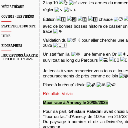
2 top 10
avec les armes du moment
MÉDIATHÈQUE
régler
).
COVID19 - LES VIDÉOS
Édition
chaude
avec de bonnes bosses histoire de casser un
STATISTIQUES DU SITE
tracé
LIENS
Validation du
K pour aller chercher une a
2026
BIOGRAPHIES
Un staf familial
, une femme en Or
INSCRIPTIONS À PARTIR
DU 1ER JUILLET 2026
suivi tout au long du Parcours
Je tenais à vous remercier vous tous et toute
encouragements de près comme de loin
Place à la récup’ idéale
Résultats Volvic
Maxi race à Annecy le 30/05/2025
Pour sa part,
Ghislain Paladini
avait choisi l
‘’Tour du lac’’ d’Annecy de 100km en 21h’33’
Du paysage à admirer et de la dénivelée, de
voyageur !