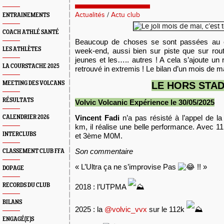
Actualités
/
Actu club
ENTRAINEMENTS
COACH ATHLÉ SANTÉ
Beaucoup de choses se sont passées au c
LES ATHLÈTES
week-end, aussi bien sur piste que sur rou
jeunes et les….. autres ! A cela s’ajoute un
LA COURSTACHE 2025
retrouvé in extremis ! Le bilan d’un mois de ma
MEETING DES VOLCANS
LE HORS STA
RÉSULTATS
Volvic Volcanic Expérience le 30/05/2025
Vincent Fadi
n’a pas résisté à l’appel de la
CALENDRIER 2026
km, il réalise une belle performance. Avec 11
INTERCLUBS
et 3ème M0M.
Son commentaire
CLASSEMENT CLUB FFA
« L’Ultra ça ne s’improvise Pas
!! »
DOPAGE
RECORDS DU CLUB
2018 : l’UTPMA
BILANS
2025 : la
@volvic_vvx
sur le 112k
ENGAGÉ(E)S