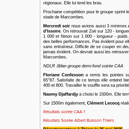
régionaux. Elle lui t
end
les bras.
Prochaine compétition pour le groupe sprint l
stade de Marcombes.
Mercredi soir
nous avions aussi 3 minimes e
d'Issoire
. On retrouvait Zoé sur 120 - longueu
1 000 et Ninon sur 1 000 - longueur - poids. 
des belles performances. Pas évident pour elle
sans entraîneur. Difficile de se couper en deu
jamais évident. On devrait aussi les retrouver
Marcombes.
NDLR :Bilan groupe demi-fond soirée CAA
Floriane Confesson
a remis les pointes s
65’’87. Satisfaite de ce temps elle entend bie
400 et 800. Travailler le souffle sera sa priorité
Naomy Djaffardjy
a choisi le 1500m. Elle ter
Sur 1500m également,
Clément Lecocq
réali
Résultats soirée CAA 1
Résultats Soirée Albert Buisson Thiers