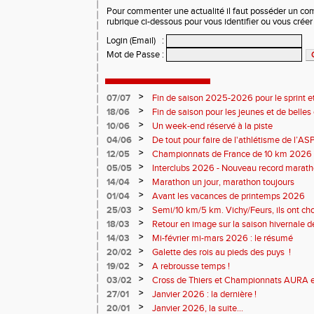
Pour commenter une actualité il faut posséder un compt
rubrique ci-dessous pour vous identifier ou vous crée
Login (Email)
:
Mot de Passe
:
>
07/07
Fin de saison 2025-2026 pour le sprint et
>
18/06
Fin de saison pour les jeunes et de belles
>
10/06
Un week-end réservé à la piste
>
04/06
De tout pour faire de l'athlétisme de l’A
monde souriant
>
12/05
Championnats de France de 10 km 2026 
Soirées piste
>
05/05
Interclubs 2026 - Nouveau record marat
résultats
>
14/04
Marathon un jour, marathon toujours
>
01/04
Avant les vacances de printemps 2026
>
25/03
Semi/10 km/5 km. Vichy/Feurs, ils ont choi
>
18/03
Retour en image sur la saison hivernale d
>
14/03
Mi-février mi-mars 2026 : le résumé
>
20/02
Galette des rois au pieds des puys !
>
19/02
A rebrousse temps !
>
03/02
Cross de Thiers et Championnats AURA e
>
27/01
Janvier 2026 : la dernière !
>
20/01
Janvier 2026, la suite...