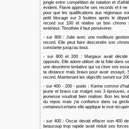
jongle entre compétition de natation et d'athl
évident. Flavie approche ses records et il 
pour que les qualifications aux régionaux so
petit blocage sur 3 foulées après le dépar
record sur 100 et réalise un bon chrono
extérieur. Timothée il faut persévérer.
- sur 800 : Julie avec une meilleure gesti
record. Elle peut faire descendre son chrono
constante jusqu'au bout.
- sur 800 et 200 : Margaux avait décidé
opposés. Elle adore utiliser de la folie dans se
une deuxième tentative qui va clore ses essa
ta distance mais bravo pour avoir essayé. 
record. Maintenant les objectifs seront sur 20
- sur 400 - 200 - poids : Karine comme d'ha
jeune et bravo car malgré ses 3 épreuves, el
jeunesse voudrait bien réaliser. Bon les l
du repos mais j'ai confiance dans sa gesti
certaines/certains elle applique le mot récupér
- sur 400 : Oscar devait
effac
er son 400 de
beaucoup trop rapide avait
réduit
ses forces 