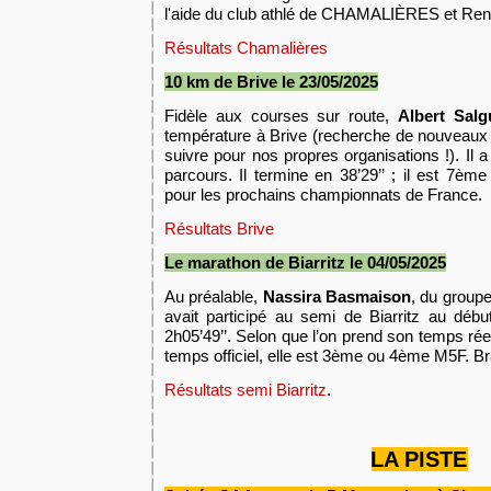
l'aide du club athlé de CHAMALIÈRES et R
Résultats Chamalières
10 km de Brive le 23/05/2025
Fidèle aux courses sur route,
Albert Salg
température à Brive (recherche de nouveaux
suivre pour nos propres organisations !). Il a
parcours. Il termine en 38’29’’ ; il est 7èm
pour les prochains championnats de France.
Résultats Brive
Le marathon de Biarritz le 04/05/2025
Au préalable,
Nassira Basmaison
, du group
avait participé au semi de Biarritz au débu
2h05’49’’. Selon que l’on prend son temps rée
temps officiel, elle est 3ème ou 4ème M5F. Br
Résultats semi Biarritz
.
LA PISTE