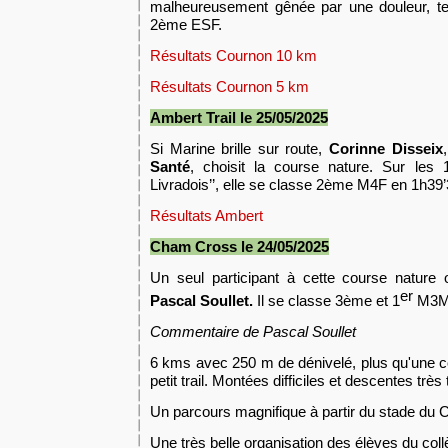
malheureusement gênée par une douleur, ter
2ème ESF.
Résultats Cournon 10 km
Résultats Cournon 5 km
Ambert Trail
le 25/05/2025
Si Marine brille sur route,
Corinne Disseix
Santé
, choisit la course nature. Sur les
Livradois’’, elle se classe 2ème M4F en 1h39’3
Résultats Ambert
Cham Cross le 24/05/2025
Un seul participant à cette course nature
er
Pascal Soullet.
Il se classe 3ème et 1
M3M 
Commentaire de Pascal Soullet
6 kms avec 250 m de dénivelé, plus qu'une c
petit trail. Montées difficiles et descentes trè
Un parcours magnifique à partir du stade 
Une très belle organisation des élèves du c