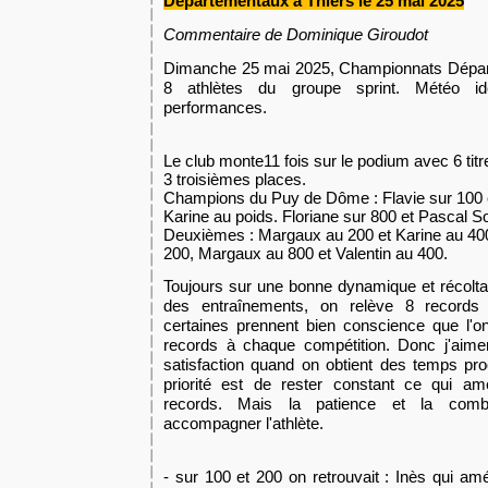
Départementaux à Thiers le 25 mai 2025
Commentaire de Dominique Giroudot
Dimanche 25 mai 2025, Championnats Dépar
8 athlètes du groupe sprint. Météo id
performances.
Le club monte11 fois sur le podium avec 6 tit
3 troisièmes places.
Champions du Puy de Dôme : Flavie sur 100 et
Karine au poids. Floriane sur 800 et Pascal Sou
Deuxièmes : Margaux au 200 et Karine au 400
200, Margaux au 800 et Valentin au 400.
Toujours sur une bonne dynamique et récoltant 
des entraînements, on relève 8 records 
certaines prennent bien conscience que l'o
records à chaque compétition. Donc j'aime
satisfaction quand on obtient des temps pr
priorité est de rester constant ce qui 
records. Mais la patience et la combat
accompagner l'athlète.
- sur 100 et 200 on retrouvait : Inès qui am