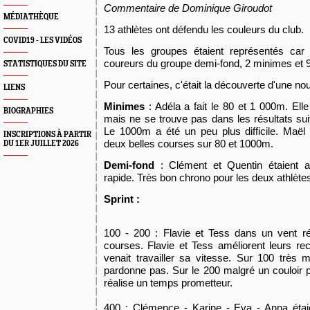
Commentaire de Dominique Giroudot
MÉDIATHÈQUE
1
3 athlètes ont défendu les couleurs du club.
COVID19 - LES VIDÉOS
Tou
s
les groupes étaient représentés ca
coureurs
du groupe demi-fond
, 2 minimes et 
STATISTIQUES DU SITE
Pour certaines, c'était la découverte d'une no
LIENS
Minimes
: Adéla a fait le 80 et 1 000
m
. Ell
BIOGRAPHIES
mais ne se trouve pas dans les résultats sui
Le 1000
m
a été un peu plus difficile. Maël
INSCRIPTIONS À PARTIR
deux belles courses sur 80 et 1000
m
.
DU 1ER JUILLET 2026
Demi-fond
: Clément et Quentin étaient a
rapide. Très bon chrono pour les deux athlète
Sprint :
100 - 200 : Flavie et Tess dans un vent rég
courses. Flavie et Tess améliorent leurs rec
venait travailler sa vitesse. Sur 100 très
pardonne pas. Sur le 200 malgré un couloir pas
réalise un temps prometteur.
400 : Clémence - Karine - Eva - Anna étai