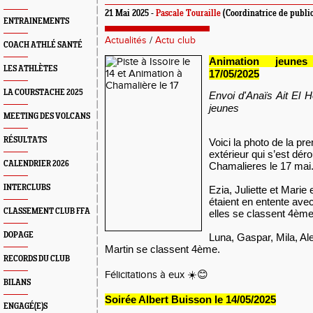
21 Mai 2025 -
Pascale Touraille
(Coordinatrice de public
ENTRAINEMENTS
Actualités
/
Actu club
COACH ATHLÉ SANTÉ
Animation jeune
LES ATHLÈTES
17/05/2025
LA COURSTACHE 2025
Envoi d'Anaïs Ait El 
jeunes
MEETING DES VOLCANS
RÉSULTATS
Voici la photo de la pr
extérieur qui s’est dér
CALENDRIER 2026
Chamalieres le 17 mai
INTERCLUBS
Ezia, Juliette et Marie
étaient en entente ave
CLASSEMENT CLUB FFA
elles se classent 4èm
DOPAGE
Luna, Gaspar, Mila, Ale
Martin se classent 4ème.
RECORDS DU CLUB
Félicitations à eux ☀️😊
BILANS
Soirée Albert Buisson le 14/05/2025
ENGAGÉ(E)S