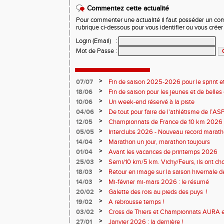
Commentez cette actualité
Pour commenter une actualité il faut posséder un compt
rubrique ci-dessous pour vous identifier ou vous crée
Login (Email)
:
Mot de Passe
:
>
07/07
Fin de saison 2025-2026 pour le sprint et
>
18/06
Fin de saison pour les jeunes et de belles
>
10/06
Un week-end réservé à la piste
>
04/06
De tout pour faire de l'athlétisme de l’A
monde souriant
>
12/05
Championnats de France de 10 km 2026 
Soirées piste
>
05/05
Interclubs 2026 - Nouveau record marat
résultats
>
14/04
Marathon un jour, marathon toujours
>
01/04
Avant les vacances de printemps 2026
>
25/03
Semi/10 km/5 km. Vichy/Feurs, ils ont choi
>
18/03
Retour en image sur la saison hivernale d
>
14/03
Mi-février mi-mars 2026 : le résumé
>
20/02
Galette des rois au pieds des puys !
>
19/02
A rebrousse temps !
>
03/02
Cross de Thiers et Championnats AURA e
>
27/01
Janvier 2026 : la dernière !