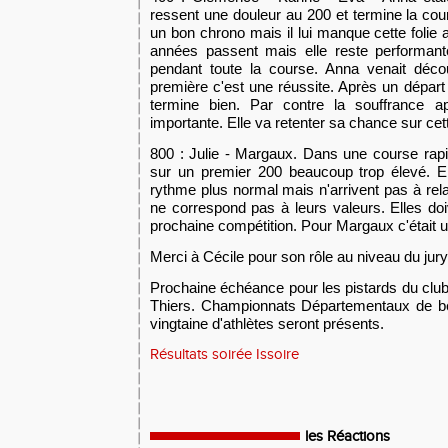
ressent une douleur au 200 et termine la cour
un bon chrono mais il lui manque cette folie 
années passent mais elle reste performant
pendant toute la course. Anna venait déco
première c'est une réussite. Après un départ u
termine bien. Par contre la souffrance a
importante. Elle va retenter sa chance sur cet
800 : Julie - Margaux. Dans une course rapid
sur un premier 200 beaucoup trop élevé. En
rythme plus normal mais n'arrive
nt
pas à rela
ne correspond pas à leurs valeurs. Elles do
prochaine compétition. Pour Margaux c'était 
Merci à Cécile pour son rôle au niveau du jury
Prochaine échéance pour les pistards du cl
Thiers. Championnats
D
épartementaux de b
vingtaine d'athlètes
seront présents
.
Résultats soirée Issoire
les Réactions