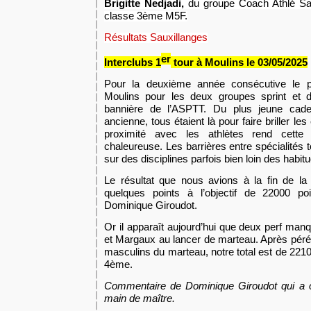
Brigitte Nedjadi,
du groupe Coach Athlé San
classe 3ème M5F.
Résultats Sauxillanges
er
Interclubs 1
tour à Moulins le 03
/0
5
/2025
Pour la deuxième année consécutive le pr
Moulins pour les deux groupes sprint et 
bannière
de l’ASPTT. Du plus jeune cadet
ancienne, tous étaient là pour faire briller les
proximité avec les athlètes rend cette j
chaleureuse. Les barrières entre spécialités t
sur des disciplines parfois bien loin des habit
L
e résultat qu
e
nous avions à la fin de la j
quelques points à l’
objectif
de 22000 po
Dominique Giroudot.
O
r il apparaît aujourd’hui que deux perf manq
et
Margaux au lancer de marteau. Après péréq
masculins du marteau, notre total est de 22
4ème.
Commentaire de Dominique Giroudot qui a o
main de maître.