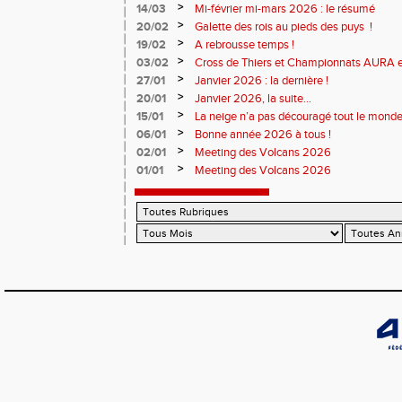
>
14/03
Mi-février mi-mars 2026 : le résumé
>
20/02
Galette des rois au pieds des puys !
>
19/02
A rebrousse temps !
>
03/02
Cross de Thiers et Championnats AURA e
>
27/01
Janvier 2026 : la dernière !
>
20/01
Janvier 2026, la suite...
>
15/01
La neige n’a pas découragé tout le monde
>
06/01
Bonne année 2026 à tous !
>
02/01
Meeting des Volcans 2026
>
01/01
Meeting des Volcans 2026