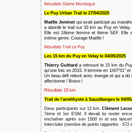
Résultats Glaine Montaigut
Le Puy Urban Trail le 27
/04/2025
Maëlle Jeminet
qui avait participé au marath
a abordé le trail sur 33 km au Puy en Velay. 
Elle est 18ème femme et 6ème SEF. Elle a 
même genre. Courage Maëlle !
Résultats Trail Le Puy
Les 15 km du Puy en Velay le 04
/0
5/
2025
T
hierry Guittard
a retrouvé le 15 km du Puy 
qu’une fois en 2015. Il termine en 1h07’01’’
Un beau défi relevé avec énergie et qui a dû 
affectionne ! Bravo !
Résultats 15 km
Trail de l'améthyste à Sauxillanges le 04/0
Deux participants sur 12 km.
Clément Leco
7ème et 1er ESM. Il devait lui rester enco
enchaîner après son 1500 m et ses lancers
Interclubs (nombre de points rapportés - 572 et