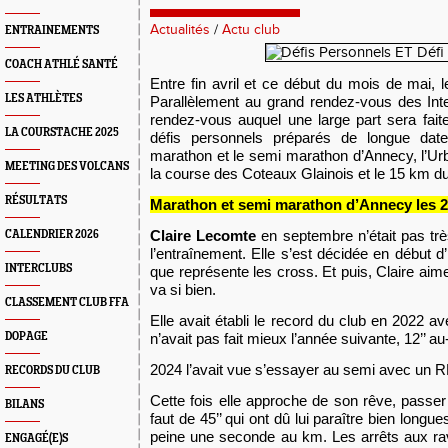
Actualités
/
Actu club
ENTRAINEMENTS
COACH ATHLÉ SANTÉ
Entre fin avril et ce début du mois de mai, l
LES ATHLÈTES
Parallèlement au grand rendez-vous des Int
rendez-vous auquel une large part sera faite
LA COURSTACHE 2025
défis personnels préparés de longue dat
marathon et le semi marathon d’Annecy, l’Urb
MEETING DES VOLCANS
la course des Coteaux Glainois et le 15 km d
RÉSULTATS
Marathon et semi marathon d’Annecy les 26
C
laire Lecomte
en septembre n’était pas tr
CALENDRIER 2026
l’entraînement. Elle s’est décidée
en
début d’h
INTERCLUBS
que représente les cross. Et puis, Claire ai
va si bien.
CLASSEMENT CLUB FFA
Elle avait établi le record du club en 2022 a
DOPAGE
n’avait pas fait mieux l’année suivante,
12’’
au
2024 l’avait vue s’essayer au semi avec un R
RECORDS DU CLUB
Cette fois elle approche de son rêve, passer
BILANS
faut de 45’’ qui ont dû lui paraître bien longue
peine
une seconde au km. Les arrêts aux rav
ENGAGÉ(E)S