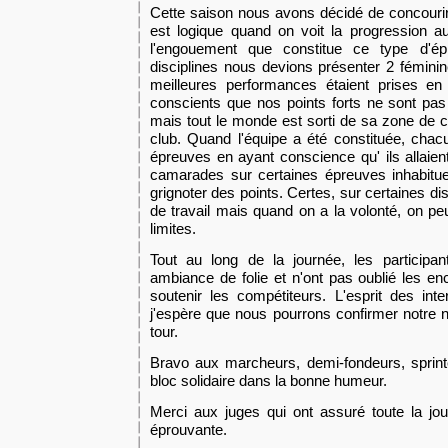
Cette saison nous avons décidé de concourir
est logique quand on voit la progression a
l'engouement que constitue ce type d'ép
disciplines nous devions présenter 2 fémini
meilleures performances étaient prises 
conscients que nos points forts ne sont pas
mais tout le monde est sorti de sa zone de c
club. Quand l'équipe
a été constituée,
chac
épreuves en ayant conscience qu' ils allaient 
camarades sur certaines épreuves inhabitu
grignoter des points.
Certes,
sur certaines dis
de travail mais quand on
a
la volonté, on pe
limites.
Tout au long de la journée, les participa
ambiance de folie
et
n'ont pas oublié les en
soutenir les
compétiteurs. L'esprit des inte
j'espère que nous pourrons confirmer notre 
tour.
Bravo aux marcheurs, demi-fondeurs, sprint
bloc
solidaire dans la
bonne humeur.
Merci aux juges qui ont assuré toute la jo
éprouvante.