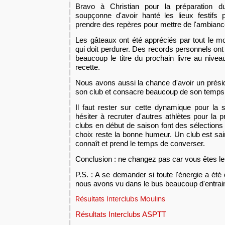
Bravo à Christian pour la préparation d
soupçonne d'avoir hanté les lieux festifs 
prendre des repères pour mettre de l'ambianc
Les gâteaux ont été appréci
és
par tout le 
qui
doit perdurer.
D
es records personnels ont
beaucoup le titre du prochain livre au niveau
recette.
Nous avons aussi la chance d'avoir un présid
son club et consacre beaucoup de son temps 
Il faut rester sur cette dynamique pour la 
hésiter à recruter d'autres athlètes pour la 
clubs en début de saison font des sélections 
choix reste la bonne humeur. Un club est sa
conna
ît
et prend le temps de converser.
Conclusion : ne changez pas car vous êtes le
P.S. : A
se demander
si toute l'énergie a ét
nous avons vu dans le bus beaucoup d'entrai
Résultats Interclubs Moulins
Résultats Interclubs ASPTT