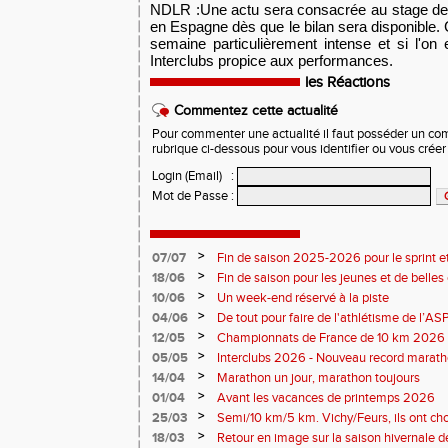
NDLR :Une actu sera consacrée au stage de
en Espagne dès que le bilan sera disponible.
semaine particulièrement intense et si l'on 
Interclubs propice aux performances.
les Réactions
Commentez cette actualité
Pour commenter une actualité il faut posséder un compt
rubrique ci-dessous pour vous identifier ou vous crée
Login (Email)
:
Mot de Passe
:
>
07/07
Fin de saison 2025-2026 pour le sprint et
>
18/06
Fin de saison pour les jeunes et de belles
>
10/06
Un week-end réservé à la piste
>
04/06
De tout pour faire de l'athlétisme de l’A
monde souriant
>
12/05
Championnats de France de 10 km 2026 
Soirées piste
>
05/05
Interclubs 2026 - Nouveau record marat
résultats
>
14/04
Marathon un jour, marathon toujours
>
01/04
Avant les vacances de printemps 2026
>
25/03
Semi/10 km/5 km. Vichy/Feurs, ils ont choi
>
18/03
Retour en image sur la saison hivernale d