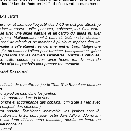
it les 20 km de Paris en 202
4
, il
découvrait le marathon et
exis Jardin
 moi, et bien que l’objectif des 3h10 ne soit pas atteint, je
 adoré la course : ville, parcours, ambiance, tout était extra.
le avec une allure parfaite et un cardio qui aurait pu aller
 rythme. Malheureusement à partir du 30ème des douleurs
osé de ralentir et de marcher à plusieurs reprises (les km
visiter la ville étaient très certainement en trop). Malgré une
’ai pu relancer l’allure pour terminer, principalement grâce
 présente sur les derniers kilomètres. Malgré la difficulté,
écié cette course, je crois avoir trouvé ma distance de
échis déjà au prochain pour prendre ma revanche !
Mehdi Rhazouani
e décide de remettre en jeu le "Sub 3" à Barcelone dans un
t...
se à pied en plus dans les jambes
ce de marathon dans la besace
combre et accompagné des copains! (clin d’œil à Fred avec
a majorité des séances!).
st parfaite, l'ambiance incroyable, les jambes sont là,
ation sur le 1er semi pour rester dans l'allure, 33ème km
, les kms défilent sans faiblesse, arrivée en larme en
quel bonheur !
ntenant...