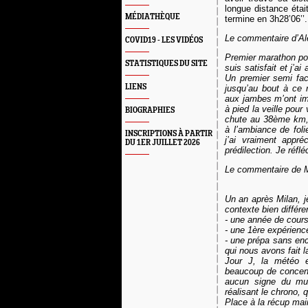
longue distance éta
MÉDIATHÈQUE
termine en 3h2
8
’06’’.
Le commentaire d’Al
COVID19 - LES VIDÉOS
Premier marathon pour
STATISTIQUES DU SITE
suis satisfait et j’ai
Un premier semi faci
LIENS
jusqu’au bout à ce
aux jambes m’ont imp
à pied la veille pour 
BIOGRAPHIES
chute au 38ème km, j
à l’ambiance de folie
INSCRIPTIONS À PARTIR
j’ai vraiment appr
DU 1ER JUILLET 2026
prédilection. Je réfl
Le commentaire de 
Un an après Milan, j
contexte bien différen
- une année de cour
- une 1ère expérien
- une prépa sans en
qui nous avons fait l
Jour J, la météo e
beaucoup de concentr
aucun signe du mur
réalisant le chrono, 
Place à la récup mai