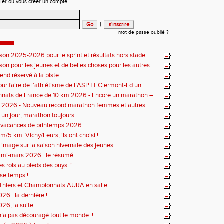
fier ou vous créer un compte.
|
mot de passe oublié ?
ison 2025-2026 pour le sprint et résultats hors stade
ison pour les jeunes et de belles choses pour les autres
nd réservé à la piste
our faire de l'athlétisme de l’ASPTT Clermont-Fd un
uriant
nats de France de 10 km 2026 - Encore un marathon –
iste
s 2026 - Nouveau record marathon femmes et autres
un jour, marathon toujours
s vacances de printemps 2026
m/5 km. Vichy/Feurs, ils ont choisi !
 image sur la saison hivernale des jeunes
r mi-mars 2026 : le résumé
es rois au pieds des puys !
se temps !
Thiers et Championnats AURA en salle
26 : la dernière !
26, la suite...
n’a pas découragé tout le monde !