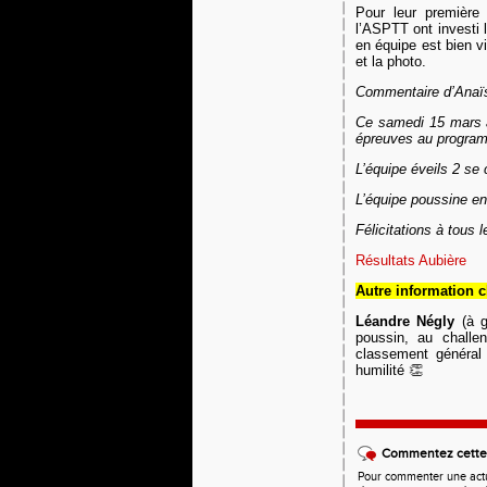
Pour leur première
l’ASPTT ont investi 
en équipe est bien v
et la photo.
Commentaire d’Anaïs
Ce samedi 15 mars a 
épreuves au programm
L’équipe éveils 2 se
L’équipe poussine e
Félicitations à tous 
Résultats Aubière
Autre information 
Léandre Négly
(à 
poussin, au chall
classement général
humilité 👏
Commentez cette 
Pour commenter une actual