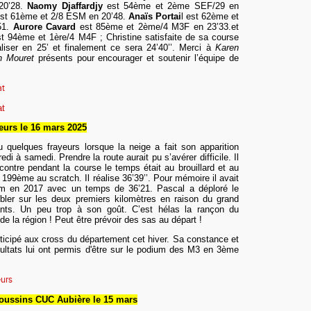
20’28.
Naomy Djaffardjy
est
54ème et
2ème SEF/29
en
st 61ème et 2/8 ESM
en 20’48
.
Anaïs Portai
l est 62ème et
51.
Aurore Cavard
est 85ème et 2ème/4 M3F
en 23’33.
et
t 94ème et 1ère/4 M4F ; Chri
s
tine satisfaite de sa course
aliser en 25’ et finalement ce sera 24’40’’.
Merci à
Karen
an Mouret
présents pour encourager et soutenir l’équipe de
at
at
eurs le 16
mars
2025
u quelques frayeurs lorsque la neige a fait son apparition
redi à
samedi. Prendre la route aurait pu s’avérer difficile. Il
 contre pendant la course le temps était
au brouillard et au
199ème au scratch. Il réalise 36’
39
’’. Pour mémoire il avait
km e
n 2017 avec un temps de 36’21.
Pascal a déploré le
ler sur les deux premiers kilomètres en raison du grand
ants. Un peu trop à son goût. C’est hélas la rançon du
e la région ! Peut être prévoir des sas au départ !
ticipé aux cross du département cet hiver. Sa constance et
sultats lui ont permis d'être sur le podium des M3 en 3ème
eurs
Poussins CUC Aubière le 15 mars