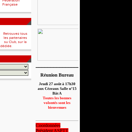
Fédération
Française
Retrouvez tous
les partenaires
su Club, sur la
 dédiée.
__________________
Réunion Bureau
Jeudi 27 août à 17h30
aux Cézeaux Salle n°15
Bât A
Toutes les bonnes
volontés sont les
bienvenues
Coordonnées
Président ASPTT