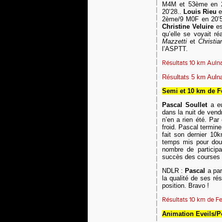
M4M
et 53ème en 
20’28.
.
Louis Rieu
e
2ème/
9
M0F
en 20’
Christine Veluire
es
qu’elle se voyait ré
Mazzetti
et
Christi
l’ASPTT.
Résultats 10 km Auln
Résultats 5 km Auln
Semi et 10 km de F
P
ascal Soullet
a e
dans la nuit de
vend
n’en a rien été. Par
froid.
Pascal termine 
fait son dernier 10
temps mis pour doub
nombre de particip
succès des courses d
NDLR :
Pascal
a par
la qualité de ses ré
position. Bravo !
Résultats 10 km de F
A
nimation Eveils/