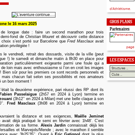
d'Athlétisme.
GROS PLANS
one le 16
mars
2025
Partenaires
 de longue date : faire un second marathon pour trois
 demi-fond de
Christian Mouret
et découvrir cette distance
e choix s’est porté sur Barcelone que
Fred Masclaux
avait
ion privilégiée !
page
 le vendredi, retrait des dossards, visite de la ville (peut
ngue !) le samedi et dimanche matin à 8h30 en place pour
LES ESPACES
paration particulièrement exigeante
parmi une foule qui a
es de loin mais avec enthousiasme si
l’
on en croit les images
s
!
Bien sûr pour les premiers ce sont records personnels et
e mais chacun fait selon ses possibilités et nos
amateur
s
é un bon moment !
c’était la deuxième expérience, pari réussi des RP dont ils
Fabien Passelaigue
(2h57 en 2024 à Lyon) termine en
zouani
(3h12’’ en 2024 à Milan) met une belle claque à son
0’’.
Fred Masclaux
(3h08 en 2024 à Lyon) termine en
uvraient la distance et ses exigences,
Maëlle Jeminet
e avait déjà pratiqué le semi en février avec 1h48’. C’est
firmation de sa forme.
Alexis Jardin
connaissait déjà les
ersailles et Marvejols/Mende ; avec le marathon il semble
tance avec 3h25’35’’. Quant à
Eric Gatignol
dont la plus