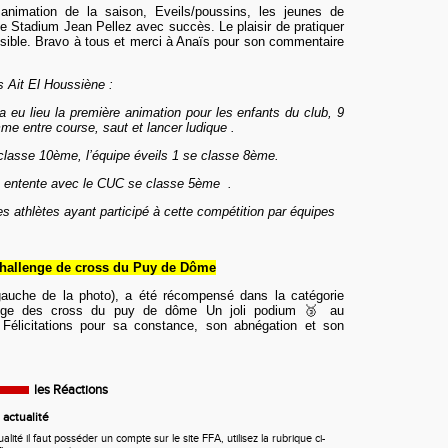
 animation de la saison, Eveils/poussins, les jeunes de
le Stadium Jean Pellez avec succès. Le plaisir de pratiquer
isible. Bravo à tous et merci à Anaïs pour son commentaire
 Ait El Houssiène :
eu lieu la première animation pour les enfants du club, 9
e entre course, saut et lancer ludique .
 classe 10
è
me, l’équipe éveils 1 se classe 8
è
me.
n entente avec le
CUC
se classe 5
è
me .
les athlètes ayant participé à cette compétition par équipes
challenge de cross du Puy de Dôme
gauche de la photo),
a été
récompensé dans la catégorie
enge des cross du puy de dôme Un joli podium 🥉 au
 Félicitations pour sa constance, son abnégation et son
les Réactions
actualité
ité il faut posséder un compte sur le site FFA, utilisez la rubrique ci-