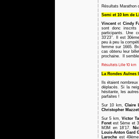
Résultats
Marathon d
Semi et 10 km de Li
V
incent
et
Cindy F
sont donc inscrits
participants. Une 
33’23’’. Il est 30è
peu à peu la compéti
femme sur 1665. Bra
cas obtenu leur bil
prochaine.
Il semble
Résultats Lille 10 km
La Rondes Aulnes 
Ils étaient nombreux 
déplacés. Si la ne
hésitante, les autres
parfaites !
Sur 10 km,
Claire
Christopher Mazzet
Sur 5 km,
Victor T
Foret
est 5ème et
M3M
en 18’17.
Ni
Louis-Anton
Gard
Laroche
est 49ème