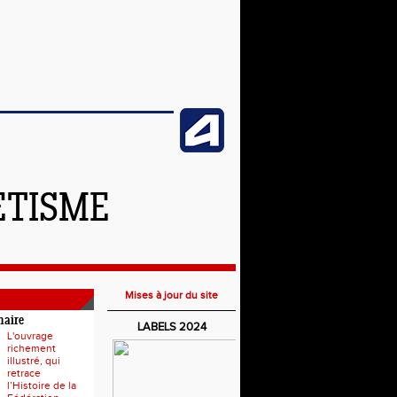
ETISME
Mises à jour du site
naire
LABELS 2024
L'ouvrage
richement
illustré, qui
retrace
l’Histoire de la