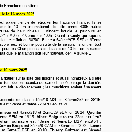
e Barcelone en attente
lle le 16
mars
2025
adi
avaient envie de retrouver les Hauts de France. Ils se
 sur le 10 km international de Lille parmi 4005 autres
course de haut niveau.... Vincent boucle le parcours en
me/245 M0 et 297ème sur 4005. Quant à Cindy qui reprend
tion, elle finit en 38’50’’. Elle est 54ème/975 SEF et 67ème
vo à eux et bonne poursuite de la saison.
Ils ont en tout
let pour les Championnats de France de 10 km de la saison
rait que le marathon soit leur nouveau défi. A suivre…..
le 16
mars
2025
à figurer sur la liste des inscrits et aussi nombreux à s’être
ige tombée en abondance samedi a découragé la dernière
 ont fait le déplacement ; les conditions étaient finalement
 Lecomte
se classe 1ère/10 M2F et 32ème/252 en 3
8’15.
ti
est 42ème et 8ème/22 M2M en
38’54.
anneau
est 4ème/
218
et 2ème/29 SEM en
16’14
.
Quentin
 3ème SEM en
16’15
.
Albert Salgueiro
est 22ème et 1er/7
colas Tournayre
est 40ème et 4ème/16 M1M
en19’54 .
 Gomes
Braga
est 3ème/6 CAM et 48ème
en 20’09.
.
L
eane
 et 2ème/7 ESF
en 20’10.
Thierry Guittard
est
3ème/4