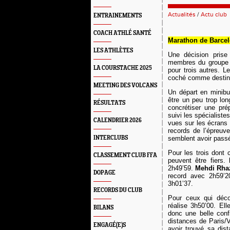
Actualités
/
Actu club
ENTRAINEMENTS
COACH ATHLÉ SANTÉ
Marathon de Barcel
LES ATHLÈTES
Une décision prise
membres du groupe
LA COURSTACHE 2025
pour trois autres. L
coché comme destinat
MEETING DES VOLCANS
Un départ en minibus
être un peu trop lo
RÉSULTATS
concrétiser une pré
suivi les spécialist
CALENDRIER 2026
vues sur les écran
records de l’épreuv
INTERCLUBS
semblent avoir pass
Pour les trois dont 
CLASSEMENT CLUB FFA
peuvent être fiers.
2h49’59.
Mehdi
Rha
DOPAGE
record avec 2h59’2
3h01’37.
RECORDS DU CLUB
Pour ceux qui déco
réalise 3h50’00. Ell
BILANS
donc une belle con
distances de Paris/V
ENGAGÉ(E)S
avoir trouvé sa dis