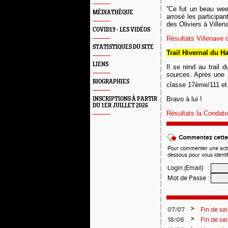
''Ce fut un beau we
MÉDIATHÈQUE
arrosé les participa
des Oliviers à Villen
COVID19 - LES VIDÉOS
Résultats Villenave 
STATISTIQUES DU SITE
Trail Hivernal du H
LIENS
Il se rend au trail
sources.
Après une 
BIOGRAPHIES
classe 17ème/111 et
Bravo à lui !
INSCRIPTIONS À PARTIR
DU 1ER JUILLET 2026
Résultats la Condato
Commentez cette 
Pour commenter une actual
dessous pour vous identi
Login (Email)
:
Mot de Passe
:
>
07/07
Fin de sa
>
18/06
Fin de sa