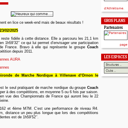
d'Athlétisme.
GROS PLANS
ment en lice ce week-end mais de beaux résultats !
Partenaires
23/02
/2025
reste fidèle à cette distance. Elle a parcouru les 21,1 km
 1h59’32’’ ce qui lui permet d’envisager une participation
page
e France. Bravo à elle qui représente le groupe
Coach
tition depuis 20
11.
LES ESPACES
Cannes AURA
Cannes
ironde de Marche Nordique à Villenave d’Ornon
le
st le seul pratiquant de marche nordique du groupe
Coach
iper à des compétitions, en moyenne 5 ou 6 fois par saison.
e en vue des Championnats de France qui auront lieu le 22
Seine.
/162 et 4ème M7M. C’est une performance de niveau R4.
, distance un peu plus longue que lors des compétitions
dentes est de
1h59’52’’.