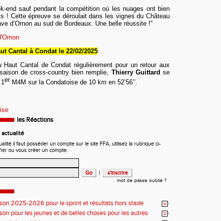
ek-end sauf pendant la compétition où les nuages ont bien
nts ! Cette épreuve se déroulait dans les vignes du Château
ave d’Ornon au sud de Bordeaux. Une belle réussite !''
d'Ornon
aut Cantal à Condat
le
2
2/02
/2025
 du Haut Cantal de Condat
régulièrement
pour un retour aux
saison de cross-country bien remplie,
Thierry Guittard
se
er
 1
M4M sur la Condatoise de
10 km
en 52’56’’.
ise
les Réactions
actualité
ité il faut posséder un compte sur le site FFA, utilisez la rubrique ci-
fier ou vous créer un compte.
|
mot de passe oublié ?
ison 2025-2026 pour le sprint et résultats hors stade
ison pour les jeunes et de belles choses pour les autres