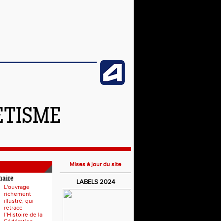
ETISME
Mises à jour du site
naire
LABELS 2024
L'ouvrage
richement
illustré, qui
retrace
l’Histoire de la