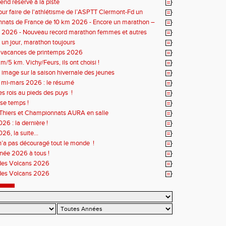
nd réservé à la piste
our faire de l'athlétisme de l’ASPTT Clermont-Fd un
uriant
nats de France de 10 km 2026 - Encore un marathon –
iste
s 2026 - Nouveau record marathon femmes et autres
un jour, marathon toujours
s vacances de printemps 2026
m/5 km. Vichy/Feurs, ils ont choisi !
 image sur la saison hivernale des jeunes
r mi-mars 2026 : le résumé
es rois au pieds des puys !
se temps !
Thiers et Championnats AURA en salle
26 : la dernière !
26, la suite...
n’a pas découragé tout le monde !
née 2026 à tous !
des Volcans 2026
des Volcans 2026