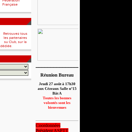
Fédération
Française
Retrouvez tous
les partenaires
su Club, sur la
 dédiée.
__________________
Réunion Bureau
Jeudi 27 août à 17h30
aux Cézeaux Salle n°15
Bât A
Toutes les bonnes
volontés sont les
bienvenues
Coordonnées
Président ASPTT