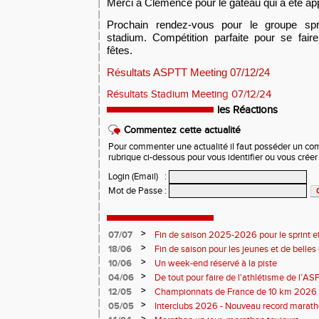
Merci à Clémence pour le gâteau qui a été app
Prochain rendez-vous pour le groupe sp
stadium. Compétition parfaite pour se fai
fêtes.
Résultats ASPTT Meeting 07/12/24
Résultats Stadium Meeting 07/12/24
les Réactions
Commentez cette actualité
Pour commenter une actualité il faut posséder un compt
rubrique ci-dessous pour vous identifier ou vous crée
Login (Email)
:
Mot de Passe
:
>
07/07
Fin de saison 2025-2026 pour le sprint et
>
18/06
Fin de saison pour les jeunes et de belles
>
10/06
Un week-end réservé à la piste
>
04/06
De tout pour faire de l'athlétisme de l’A
monde souriant
>
12/05
Championnats de France de 10 km 2026 
Soirées piste
>
05/05
Interclubs 2026 - Nouveau record marat
résultats