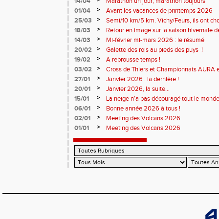
>
14/04
Marathon un jour, marathon toujours
>
01/04
Avant les vacances de printemps 2026
>
25/03
Semi/10 km/5 km. Vichy/Feurs, ils ont choi
>
18/03
Retour en image sur la saison hivernale d
>
14/03
Mi-février mi-mars 2026 : le résumé
>
20/02
Galette des rois au pieds des puys !
>
19/02
A rebrousse temps !
>
03/02
Cross de Thiers et Championnats AURA e
>
27/01
Janvier 2026 : la dernière !
>
20/01
Janvier 2026, la suite...
>
15/01
La neige n’a pas découragé tout le monde
>
06/01
Bonne année 2026 à tous !
>
02/01
Meeting des Volcans 2026
>
01/01
Meeting des Volcans 2026