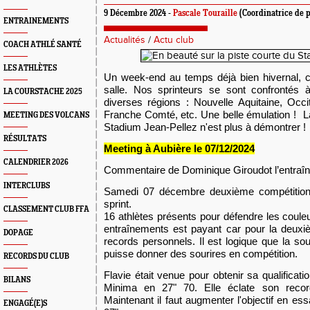
9 Décembre 2024 -
Pascale Touraille
(Coordinatrice de p
ENTRAINEMENTS
Actualités
/
Actu club
COACH ATHLÉ SANTÉ
LES ATHLÈTES
Un week-end au temps
déjà bien hivernal,
salle. Nos sprinteurs se sont confrontés 
LA COURSTACHE 2025
diverses régions : Nouvelle Aquitaine, Occ
Franche Comté, etc. Une belle émulation ! La
MEETING DES VOLCANS
Stadium Jean-Pellez n'est plus à démontrer !
RÉSULTATS
Meeting à Aubière le
07/12
/2024
CALENDRIER 2026
Commentaire de Dominique Giroudot l’entraîne
INTERCLUBS
Samedi 07 décembre deuxième compétition 
sprint.
CLASSEMENT CLUB FFA
16 athlètes présents pour défendre les couleu
entra
î
nements est payant car pour la deuxiè
DOPAGE
records personnels.
Il est
logique que la sou
puisse donner des sourires en compétition.
RECORDS DU CLUB
Flavie était venue pour obtenir sa qualificat
BILANS
Minima en 27" 70. Elle éclate son recor
Maintenant il faut augmenter l'objectif en e
ENGAGÉ(E)S