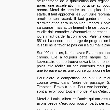
se rapproche de la qualification des régiona
après une accélération importante au bou
record. Merci de prendre un peu plus de r
starts. Il faut approcher les 65". Julie reprena
améliore son record. Il faut garder son pl
d'arrivée et ce sera un nouveau record. Coly
sa course mais actuellement elle se trouve 
et elle doit contrôler
d’éventuelles
carence
s
.
jours il faut garder la confiance. Valentin d
55" et il a encore une marge de progression 
la salle ne le favorise pas car il a du mal à pl
Sur 400 et poids, Karine, avec Eva en point de
chrono. Elle a toujours cette hargne qui l
l'adversaire qui se trouve devant. Le chron
poids, elle réalise un bon concours mais pas
une épreuve après une course qui a donné be
Pour clore la compétition, on a vu le rela
course avec, dans l'ordre de passage, Sam
Timothée. Bravo à tous.
Pour
être honnête,
sont à revoir pour tout le monde. Mais c'était
Merci à Louis, Albert et Daniel qui ont assu
avons besoin d'eux pour pouvoir participer au