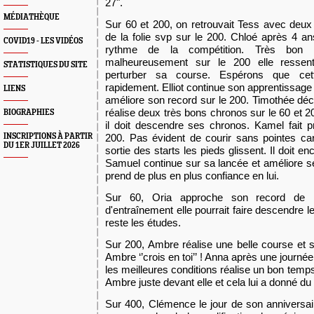
27".
MÉDIATHÈQUE
Sur 60 et 200, on retrouvait Tess avec deu
de la folie svp sur le 200. Chloé après 4 an
COVID19 - LES VIDÉOS
rythme de la compétition. Très bon
malheureusement sur le 200 elle ressent
STATISTIQUES DU SITE
perturber sa course. Espérons que cet
rapidement. Elliot continue son apprentissage
LIENS
améliore son record sur le 200. Timothée décou
réalise deux très bons chronos sur le 60 et 20
BIOGRAPHIES
il doit descendre ses chronos. Kamel fait 
INSCRIPTIONS À PARTIR
200. Pas évident de courir sans pointes ca
DU 1ER JUILLET 2026
sortie des starts les pieds glissent. Il doit e
Samuel continue sur sa lancée et améliore se
prend de plus en plus confiance en lui.
Sur 60, Oria approche son record de 
d'entraînement elle pourrait faire descendre l
reste les études.
Sur 200, Ambre réalise une belle course et 
Ambre ‘’crois en toi’’ ! Anna après une journé
les meilleures conditions réalise un bon temps
Ambre juste devant elle et cela lui a donné du
Sur 400, Clémence le jour de son anniversai