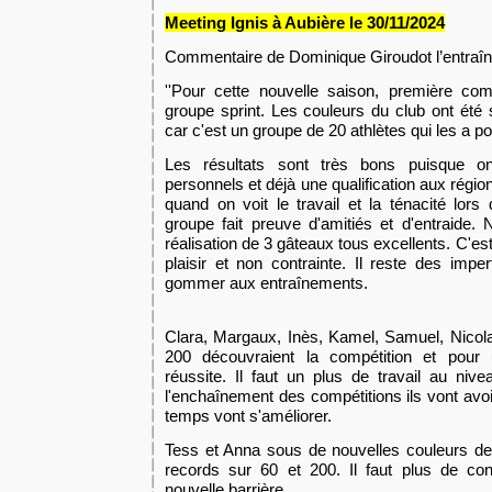
Meeting Ignis à Aubière le 30/11
/2024
Commentaire de Dominique Giroudot l’entraîne
''
Pour cette nouvelle saison, première comp
groupe sprint. Les couleurs
du club
ont été
car c'est un groupe de 20 athlètes qui
les
a
po
Les résultats sont très bons puisque on
personnels et déjà une qualification aux régio
quand on voit le travail et la ténacité lor
groupe fait preuve d'amitiés et d'entraide.
réalisation de 3 gâteaux tous excellents. C'es
plaisir et non contrainte. Il reste des impe
gommer aux entra
î
nements.
Clara, Margaux, Inès, Kamel, Samuel, Nicol
200 découvraient la compétition et pour
réussite. Il faut un plus de travail au ni
l'encha
î
nement des compétitions ils vont avoi
temps vont s'améliorer.
Tess et Anna sous de nouvelles couleurs de 
records sur 60 et 200. Il faut plus de con
nouvelle barrière.