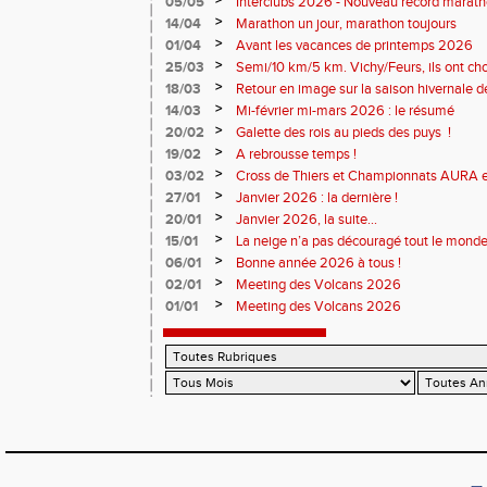
>
05/05
Interclubs 2026 - Nouveau record marat
résultats
>
14/04
Marathon un jour, marathon toujours
>
01/04
Avant les vacances de printemps 2026
>
25/03
Semi/10 km/5 km. Vichy/Feurs, ils ont choi
>
18/03
Retour en image sur la saison hivernale d
>
14/03
Mi-février mi-mars 2026 : le résumé
>
20/02
Galette des rois au pieds des puys !
>
19/02
A rebrousse temps !
>
03/02
Cross de Thiers et Championnats AURA e
>
27/01
Janvier 2026 : la dernière !
>
20/01
Janvier 2026, la suite...
>
15/01
La neige n’a pas découragé tout le monde
>
06/01
Bonne année 2026 à tous !
>
02/01
Meeting des Volcans 2026
>
01/01
Meeting des Volcans 2026