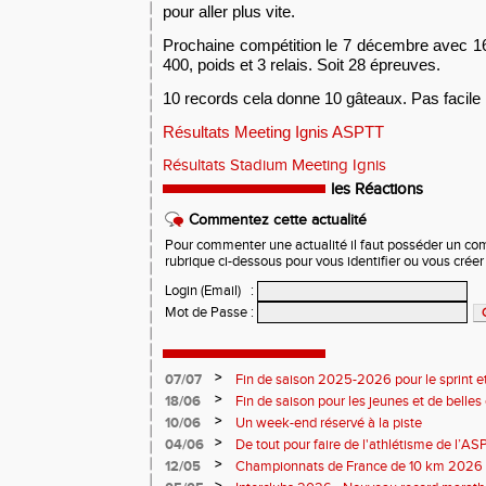
pour aller plus vite.
Prochaine compétition le 7 décembre avec 16 
400, poids et 3 relais. Soit 28 épreuves.
10 records cela donne 10 gâteaux. Pas facile l
Résultats Meeting Ignis ASPTT
Résultats Stadium Meeting Ignis
les Réactions
Commentez cette actualité
Pour commenter une actualité il faut posséder un compt
rubrique ci-dessous pour vous identifier ou vous crée
Login (Email)
:
Mot de Passe
:
>
07/07
Fin de saison 2025-2026 pour le sprint et
>
18/06
Fin de saison pour les jeunes et de belles
>
10/06
Un week-end réservé à la piste
>
04/06
De tout pour faire de l'athlétisme de l’A
monde souriant
>
12/05
Championnats de France de 10 km 2026 
Soirées piste