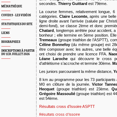
secondes.
Thierry Guittard
est 79ème.
MÉDIATHÈQUE
L
a course femmes,
relativement longue, 6
COVID19 - LES VIDÉOS
catégories.
Claire Lecomte,
après une bell
ligne droite avant l’arrivée
(saluée par Christ
STATISTIQUES DU SITE
demi-fond), se classe 2ème et donc premiè
Chatard
, longtemps arrêtée pour accident, 
LIENS
bonheur ; elle termine en
5ème
position. Elle
Tremeaux
(groupe triathlon de l’ASPTT), con
BIOGRAPHIES
Céline Bonnefoy
(du même groupe) est 28è
être composer avec les autres, une belle équ
INSCRIPTIONS À PARTIR
ont choisi de prendre une licence FFA.
Naom
DU 1ER JUILLET 2026
Léane Laroche
qui découvre le cross p
d’athlétisme s’accroche et termine 30ème.
Ma
L
es juniors parcouraient la même distance,
Y
8 km au programme pour les 73 participants
M0 en clôture de la journée.
Victor Tanne
Hecquet
(groupe triathlon) est 23ème.
Qu
Grégoire Massoulié
(groupe triathlon) est 4
est 54ème.
Résultats cross d'Issoire ASPTT
Résultats cross d’Issoire