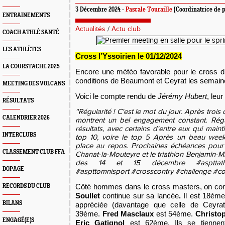
3 Décembre 2024 -
Pascale Touraille
(Coordinatrice de p
ENTRAINEMENTS
Actualités
/
Actu club
COACH ATHLÉ SANTÉ
LES ATHLÈTES
Cross
l’Yssoirien
le
01/12
/2024
LA COURSTACHE 2025
Encore une météo favorable pour le cross d
conditions de Beaumont et Ceyrat les semain
MEETING DES VOLCANS
Voici le compte rendu de
Jérémy Hubert
, leur
RÉSULTATS
''Régularité ! C'est le mot du jour. Après trois
CALENDRIER 2026
montrent un bel engagement constant. Régu
résultats, avec certains d'entre eux qui maint
INTERCLUBS
top 10, voire le top 5 Après un beau week-
place au repos. Prochaines échéances pour 
CLASSEMENT CLUB FFA
Chanat-la-Mouteyre et le triathlon Benjamin-
des 14 et 15 décembre #aspttathle
DOPAGE
#aspttomnisport #crosscontry #challenge #co
Côté
hommes
dans le cross masters,
on co
RECORDS DU CLUB
Soullet
continue sur sa lancée
.
Il est 18ème
BILANS
appréciée
(davantage que celle de Ceyrat
39ème.
Fred Masclaux
est 54ème.
Christop
ENGAGÉ(E)S
Eric Gatignol
est 62ème. Ils se tienn