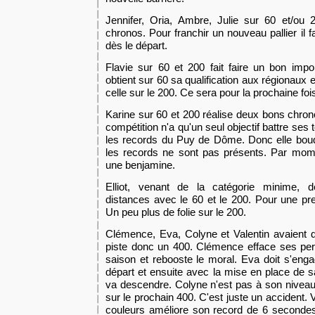
Jennifer, Oria, Ambre, Julie sur 60 et/ou 
chronos. Pour franchir un nouveau pallier il 
d
è
s le départ.
Flavie sur 60 et 200 fait faire un bon impo
obtient sur 60 sa qualification aux régionau
celle sur le 200. Ce sera pour la prochaine foi
Karine sur 60 et 200 réalise deux bons chro
compétition n'a qu'un seul objectif battre ses
les records du Puy de Dôme. Donc elle boude
les records ne sont pas présents. Par mome
une benjamine.
Elliot, venant de la catégorie minime, d
distances avec le 60 et le 200. Pour une pre
Un peu plus de folie sur le 200.
Clémence, Eva, Colyne et Valentin avaient d
piste
donc
un 400. Clémence efface ses per
saison et rebooste le moral. Eva doit s'enga
départ et ensuite avec la mise en place de s
va descendre. Colyne n'est pas à son niveau 
sur le prochain 400. C'est juste un accident. 
couleurs améliore son record de 6 secondes s