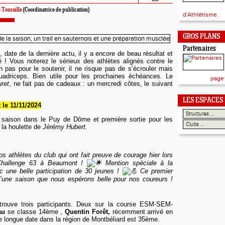
 Touraille
(Coordinatrice de publication)
d'Athlétisme.
GROS PLANS
Partenaires
, date de la dernière actu, il y a encore de beau résultat et
é !
Vous noterez le sérieux des athlètes alignés contre le
pas pour le soutenir, il ne risque pas de s’écrouler mais
 quadriceps. Bien utile pour les prochaines échéances. Le
page
uret
, ne fait pas de cadeaux : un mercredi côtes, le suivant
LES ESPACES
 le
11
/1
1
/2024
a saison dans le Puy de Dôme et première sortie pour les
 la houlette de
Jérémy Hubert
.
s athlètes du club qui ont fait preuve de courage hier lors
Challenge 63 à Beaumont !
Mention spéciale à la
ec une belle participation de 30 jeunes !
Ce premier
d’une saison que nous espérons belle pour nos coureurs !
etrouve
trois participants. Deux sur la course ESM-SEM-
au
se classe 14ème ,
Quentin Forêt,
récemment arrivé en
de longue date
dans la région de Montbéliard
est 35ème.