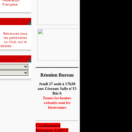
Fédération
Française
Retrouvez tous
les partenaires
su Club, sur la
 dédiée.
__________________
Réunion Bureau
Jeudi 27 août à 17h30
aux Cézeaux Salle n°15
Bât A
Toutes les bonnes
volontés sont les
bienvenues
Coordonnées
Président ASPTT