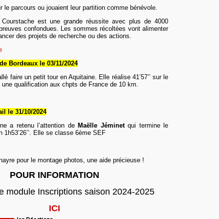
ur le parcours ou jouai
en
t
leur
partition comme bénévole.
e Courstache est une grande réussite avec plus de 4000
 épreuves confondues. Les sommes récoltées vont alimenter
nancer des projets de recherche ou des actions.
e
s de Bordeaux
le 0
3
/11
/2024
llé faire un petit tour en Aquitaine. Elle réalise 41’57’’ sur le
t une qualification aux chpts de France de 10 km.
il le 31/10/2024
ne a retenu l’attention de
Maëlle Jéminet
qui termine le
n 1h53’26’’. Elle se classe 6ème SEF
nayre pour le montage photos, une aide précieuse !
POUR INFORMATION
e module Inscriptions saison 2024-2025
ICI