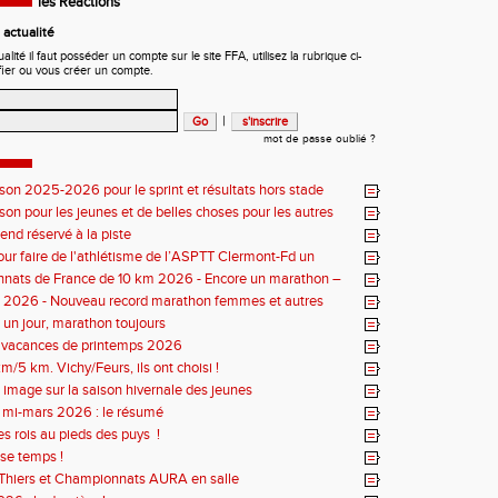
les Réactions
actualité
ité il faut posséder un compte sur le site FFA, utilisez la rubrique ci-
fier ou vous créer un compte.
|
mot de passe oublié ?
ison 2025-2026 pour le sprint et résultats hors stade
ison pour les jeunes et de belles choses pour les autres
nd réservé à la piste
our faire de l'athlétisme de l’ASPTT Clermont-Fd un
uriant
nats de France de 10 km 2026 - Encore un marathon –
iste
s 2026 - Nouveau record marathon femmes et autres
un jour, marathon toujours
s vacances de printemps 2026
m/5 km. Vichy/Feurs, ils ont choisi !
 image sur la saison hivernale des jeunes
r mi-mars 2026 : le résumé
es rois au pieds des puys !
se temps !
Thiers et Championnats AURA en salle