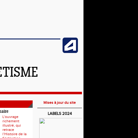
ETISME
Mises à jour du site
naire
LABELS 2024
L'ouvrage
richement
illustré, qui
retrace
l’Histoire de la