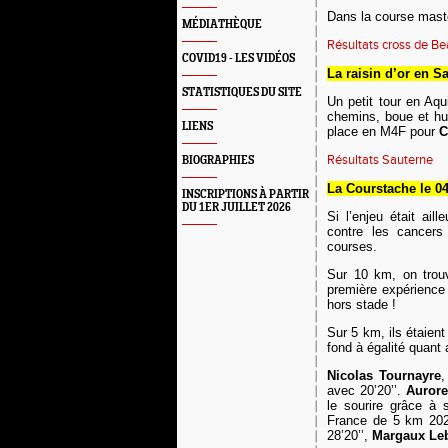
Dans la course mast
MÉDIATHÈQUE
Résultats cross de B
COVID19 - LES VIDÉOS
La raisin d’or en Sa
STATISTIQUES DU SITE
U
n petit tour en Aqu
chemins, boue et hum
LIENS
place en M4F pour
C
Résultats Sauterne
BIOGRAPHIES
L
a Courstache le 04
INSCRIPTIONS À PARTIR
DU 1ER JUILLET 2026
Si l’enjeu était ai
contre les cancers
courses.
Sur 10 km, on tro
première expérience 
hors stade !
Sur 5 km, ils étaien
fond à égalité quant 
N
icolas Tournayre
,
avec 20’20’’.
Aurore
le sourire grâce à s
France de 5 km 20
28’20’’,
Margaux Le