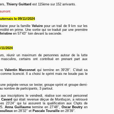
ers,
Thierry Guittard
est 115ème sur 152 arrivants.
eaumont
uternais le 09/11/
/2024
itaine pour la famille
Veluire
pour un trail de 9 km sur les
idité en prime. Une sortie qui se traduit par une première
hristine
en 57’43’’ loin devant la seconde.
/11
/2024
lleurs, réunir un maximum de personnes autour de la lutte
 masculins, certains ont contribué en prenant part aux
uve
Valentin
Marconnet
qui termine en 39’28’’. C’était sa
comme licencié. Il a choisi le sprint mais ne boude pas le
t une poignée venus se tester, groupe sprint et groupe demi-
au nombre de participants, 3 partout.
 aux inscriptions le vendredi, réalise son record personnel
 Cavard
qui était revenue déçue de Montluçon, a retrouvé
es 23’24’’ qui lui assurent la qualification aux Chpts de
25.
Anna Guillaume
termine en 27’48’’,
Oscar Boutry
en
boulleux
en 28’32’’ et
Pascale Touraille
en 28’39’’.