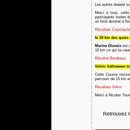
Le
s autres
étai
en
t s
Merci à tous, cett
participants toutes
un fond destiné à fi
Résultats Courstach
le 10 km des quai
Marine Disseix
est a
10 km ce qui lui vau
Résultat Bordeaux
Volvic halloween tra
Cette Course noctur
parcours de 15 km e
Résultats Volvic
Merci à Nicolas Tour
Retrouvez l