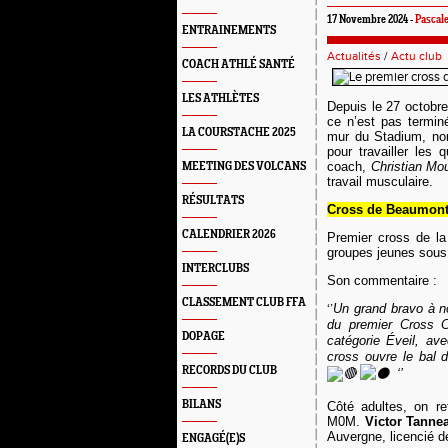
17 Novembre 2024 -
Pascale
ENTRAINEMENTS
Actualités
/
Actu club
COACH ATHLÉ SANTÉ
LES ATHLÈTES
D
epuis le 27 octobre
ce n’est pas termin
LA COURSTACHE 2025
mur du Stadium, non 
pour travailler les
coach,
Christian Mo
MEETING DES VOLCANS
travail musculaire.
RÉSULTATS
Cross de
B
eaumont
CALENDRIER 2026
P
remier cross de l
groupes jeunes sous
INTERCLUBS
Son commentaire :
CLASSEMENT CLUB FFA
‘’
Un grand bravo à no
du premier Cross 
DOPAGE
catégorie Éveil, av
cross ouvre le bal 
RECORDS DU CLUB
️ ‘’
BILANS
C
ôté adultes, on r
M0M.
Victor Tanne
Auvergne, licencié 
ENGAGÉ(E)S