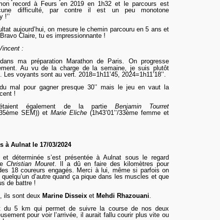
 mon record à Feurs en 2019 en 1h32 et le parcours est
une difficulté, par contre il est un peu monotone
 !’’
ultat aujourd’hui, on mesure le chemin parcouru en 5 ans et
 Bravo Claire, tu es impressionnante !
incent :
dans ma préparation Marathon de Paris. On progresse
ement. Au vu de la charge de la semaine, je suis plutôt
se. Les voyants sont au vert. 2018=1h11’45, 2024=1h11’18’’.
 du mal pour gagner presque 30’’ mais le jeu en vaut la
cent !
 étaient également de la partie
Benjamin Tourret
35ème SEM)
) et
Marie Eliche
(1h43’01’’/33ème f
emm
e et
 à Aulnat le 17/03/2024
 et déterminée s’est présentée à Aulnat sous le regard
 de
Christian Mouret
. Il a dû en faire des kilomètres pour
es 18 coureurs engagés. Merci à lui, même si parfois on
ive quelqu’un d’autre quand ça pique dans les muscles et que
us de battre !
, ils sont deux
Marine Disseix
et
Mehdi Rhazouani
.
nt du 5 km qui permet de suivre la course de nos deux
ement pour voir l’arrivée, il aurait fallu courir plus vite ou