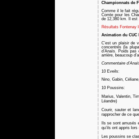
Championnats de Fr
Comme il le fait rég
Comte pour
les Cha
de
12,380 km. Il es
Résultats Fontenay 
Animation du CUC 
C’est un plaisir de 
concentrés (la plup
d’Anaïs. Poids pas 
arrière, beaucoup d’a
Commentaire d’Anaïs
10
E
veils:
Nino, Gabin, Céliane,
10 Poussins:
Marius, Valentin, Ti
Léandre)
Courir, sauter et la
rapprocher de ce que
Ils se sont amusés e
qu’ils ont appris lor
Les poussins se clas