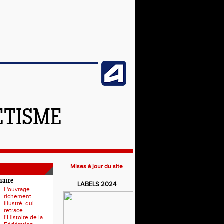
ETISME
Mises à jour du site
naire
LABELS 2024
L'ouvrage
richement
illustré, qui
retrace
l’Histoire de la