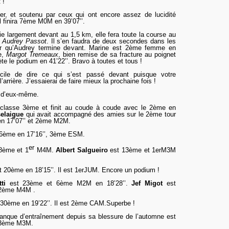
 !
er, et soutenu par ceux qui ont encore assez de lucidité
Il finira 7ème M0M en 39’07’’.
ie largement devant au 1,5 km,
el
le fera toute la course au
c
Audrey Passot
. Il s’en faudra de deux secondes dans les
ur qu’Audrey termine devant. Marine est 2ème f
emm
e en
te,
Margot Tremeaux
, bien remise de sa fracture au poignet
te le podium en 41’22’’.
Bravo à tou
tes et tous
!
ficile de dire ce qui s’est passé devant puisque votre
’arrière. J’essaierai de faire mieux la prochaine fois !
t d’eux-même.
classe 3ème et finit au coude à coude avec le 2ème en
elaigue
qui avait accompagné des amies sur le 2ème tour
n 17’07’’ et 2ème M2M.
6
ème
en 17’16’’, 3ème ESM.
er
8
ème
et 1
M4M.
Albert Salgueiro
est
13
ème
et 1erM3M
t 20ème e
n
18’15’’. Il est 1erJUM
. Encore un podium !
tti
est 23ème et 6ème M2M en 18’28’’.
Jef Migot
est
2ème M4M
.
30ème en 19’22’’. Il est 2ème CAM.Superbe !
manque d’entraînement depuis sa blessure de l’automne est
t 3ème M3M.