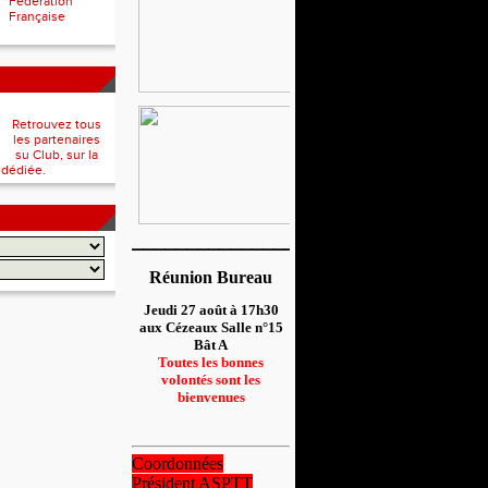
Fédération
Française
Retrouvez tous
les partenaires
su Club, sur la
 dédiée.
__________________
Réunion Bureau
Jeudi 27 août à 17h30
aux Cézeaux Salle n°15
Bât A
Toutes les bonnes
volontés sont les
bienvenues
Coordonnées
Président ASPTT