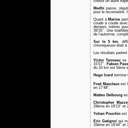
choisir un autre trajet
Medhi
passe, réguli
pour le reconnaître. 
Quant à
Marine
part
coude à coude ave
derniers mètres po
39’25’’. Une triathlè
de l’automne, complè
Sur le 5 km
, dif
chroniqueuse était à l
Les résultats parlen
Victor Tanneau
se 
15’57’’.
Fabien Pass
du 10 km est 5ème e
Hugo Izard
termine
Fred Masclaux
est
en 17’48’’.
Matteo Delbourg
es
Christopher Mazze
29ème en 19’13’’ et
Yohan Pouchin
est 
Eric Gatigno
l qui 
33ème en 19’44’’ e