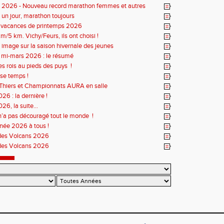
iste
s 2026 - Nouveau record marathon femmes et autres
un jour, marathon toujours
s vacances de printemps 2026
m/5 km. Vichy/Feurs, ils ont choisi !
 image sur la saison hivernale des jeunes
r mi-mars 2026 : le résumé
es rois au pieds des puys !
se temps !
Thiers et Championnats AURA en salle
26 : la dernière !
26, la suite...
n’a pas découragé tout le monde !
née 2026 à tous !
des Volcans 2026
des Volcans 2026