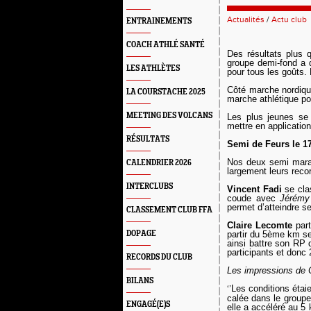
Actualités
/
Actu club
ENTRAINEMENTS
COACH ATHLÉ SANTÉ
Des résultats plus
groupe demi-fond a d
LES ATHLÈTES
pour tous les goûts. 
Côté marche nordique
LA COURSTACHE 2025
marche athlétique p
MEETING DES VOLCANS
Les plus jeunes se 
mettre en application
RÉSULTATS
Semi de Feurs le 1
Nos deux semi marat
CALENDRIER 2026
larg
e
ment leurs reco
INTERCLUBS
Vincent Fadi
se cla
coude avec
Jérémy
permet d’atteindre s
CLASSEMENT CLUB FFA
Claire Lecomte
part
DOPAGE
partir du 5ème km se
ainsi battre son RP 
participants et donc
RECORDS DU CLUB
Les impressions de C
BILANS
‘’
Les conditions étai
calée dans le groupe d
ENGAGÉ(E)S
elle a accéléré au 5 k