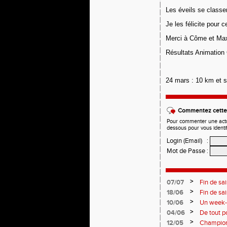
Les éveils se class
Je les félicite pour c
Merci à Côme et Max
Résultats Animatio
24
mars :
10 km et 
Commentez cette 
Pour commenter une actual
dessous pour vous identi
Login (Email)
:
Mot de Passe
:
>
07/07
Fin de sa
>
18/06
Fin de sa
>
10/06
Un week-e
>
04/06
De tout p
monde so
>
12/05
Champion