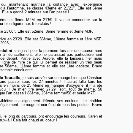
 qui maintenant maîtrise la distance avec l’expérience
et à l’automne, se classe 43ème en 21’21’’. Elle est 5ème
.
Elle a gagné 2 minutes sur l’an passé !
ème et 9ème M2M en 21’59.
Il va se concentrer sur la
r bien figurer aux Interclubs !
se 23’08’’. Elle est 52ème, 8ème femme et 3ème M3F.
rive en 23’29. Elle est 56ème, 10ème femme et 1ère M5F.
 2023,
ndolini
s’alignait pour la première fois sur une course hors
 à l’échauffement, elle ne paraissait pas particulièrement
de départ. Partie avec Aurore, elle la laissera filer mais
 ligne de mire ce qui lui permet de réaliser un très beau
asse 58ème, 11ème femme et elle est 1ère cadette. Bravo
 semble concluante.
e Touraille
, je suis arrivée sur un nuage bien que Christian
aire passer sous les 27 minutes !
Il aurait fallu faire les
es en moins de 2’. Même en manque d’oxygène, il m'a été
alcul !
Je m’en tire avec 27’29’’ soit, tout de même, 50
ue l’an passé ! 88ème, 25ème femme/58 et seule M7F.
hlétisme a dignement défendu ses couleurs. Le triathlon
 également. Le rouge et noir était de tous les podium. Bravo
i, le long du parcours, ont encouragé les coureurs. Karen et
eux-là ! Cela fait chaud au coeur !