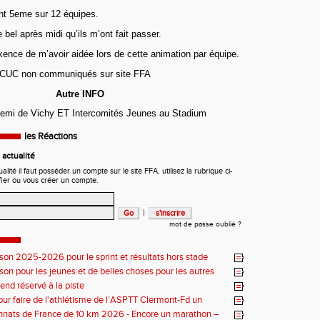
ent 5eme sur 12 équipes.
e bel après midi qu’ils m’ont fait passer.
ence de m’avoir aidée lors de cette animation par équipe.
n CUC non communiqués sur site FFA
Autre INFO
semi de Vichy ET Intercomités Jeunes au Stadium
les Réactions
actualité
ité il faut posséder un compte sur le site FFA, utilisez la rubrique ci-
fier ou vous créer un compte.
|
mot de passe oublié ?
ison 2025-2026 pour le sprint et résultats hors stade
ison pour les jeunes et de belles choses pour les autres
nd réservé à la piste
our faire de l'athlétisme de l’ASPTT Clermont-Fd un
uriant
nats de France de 10 km 2026 - Encore un marathon –