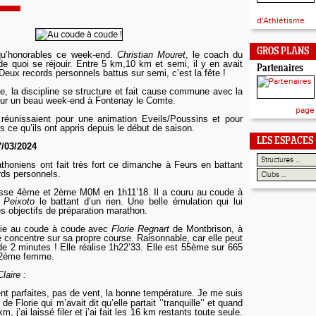
d'Athlétisme.
GROS PLANS
 qu’honorables ce week-end.
Christian Mouret
, le coach du
e quoi se réjouir. Entre 5 km,10 km et semi, il y en avait
Partenaires
Deux records personnels battus sur semi, c’est la fête !
, la discipline se structure et fait cause commune avec la
our un beau week-end à Fontenay le Comte.
page
réunissaient pour une animation Eveils/Poussins et pour
s ce qu’ils ont appris depuis le début de saison.
LES ESPACES
7
/03/2024
honiens ont fait très fort ce dimanche à Feurs en battant
rds personnels.
sse 4ème et 2ème M0M en 1h11’18. Il a couru au coude à
 Peixoto
le battant d’un rien. Une belle émulation qui lui
es objectifs de préparation marathon.
ie au coude à coude avec
Florie
Regnart
de Montbrison, à
 concentre sur sa propre course. Raisonnable, car elle peut
de 2 minutes ! Elle réalise 1h22’33. Elle est 55ème sur 665
 2ème f
emm
e.
laire :
ent parfaites, pas de vent, la bonne température. Je me suis
e Florie qui m’avait dit qu’elle partait ‘’tranquille’’ et quand
m, j’ai laissé filer et j’ai fait les 16 km restants toute seule.