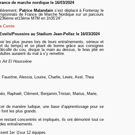
ance de marche nordique le 16/03/2024
ulièrement,
Patrice Malandain
s’est déplacé
à Fontenay le
mpionnats de France
de Marche Nordique
sur un parcours
t 236ème et13ème M7M en 1h35’24’’.
le Comte
Eveils/Poussins
au Stadium Jean-Pellez
le 16
/03/2024
voir les plus jeunes lors de leurs entraînements, sérieux et
art du temps) et se pliant de bonne grâce aux consignes
décollé du cou, disque la main au dessus, le bras plié en
dultes auraient du mal à s’y remettre.
 Ait El Houssiène
 Faustine, Alessia, Louise, Charlie, Lewis, Axel, Thea
méo, Raphaël, Clément, Benjamin,Tristan, Marius, Marie,
ncer de manière ludique, une base d’apprentissage pour se
 font les plus grands.
n restant concentrés et impliqués, ils ont démontré tout ce
s des entraînements.
sent 1er 🥇sur 12 équipes.