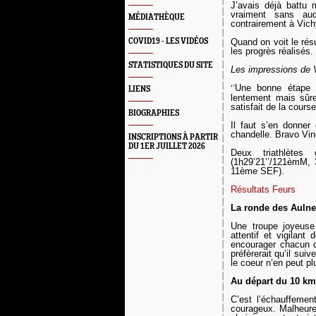
J’avais déjà battu
vraiment sans auc
MÉDIATHÈQUE
contrairement à Vichy
COVID19 - LES VIDÉOS
Quand on voit le rés
les progrès réalisés.
STATISTIQUES DU SITE
Les impressions de V
‘’
Une bonne étape 
LIENS
lentement mais sûr
satisfait de la cour
BIOGRAPHIES
Il faut s’en donner
chandelle. Bravo Vin
INSCRIPTIONS À PARTIR
DU 1ER JUILLET 2026
Deux triathlètes
(1h29’21’’/
121èmM, 
11ème SEF).
Résultats Feurs
La ronde des Aulnes
Une troupe joyeuse
attentif et vigilant
encourager chacun d
préfèrerait qu’il su
le coeur n’en peut pl
Au départ du 10 km
C’est l’échauffeme
courageux. Malheureus