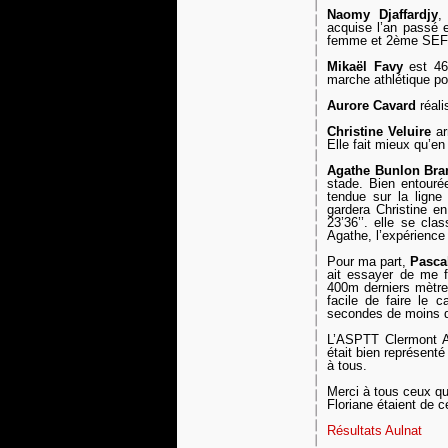
Naomy Djaffardjy
,
acquise l’an passé 
femme et 2ème SEF
Mikaël Favy
est 46
marche athlétique pou
Aurore Cavard
réali
Christine Veluire
ar
E
lle fait mieux qu’en
Agathe Bunlon Bra
stade. Bien entourée
tendue sur la ligne 
gardera Christine en
23’36’’. elle se cl
Agathe, l’expérience
Pour ma part,
Pascal
ait essayer de me f
400m derniers mètr
facile de faire le c
secondes de moins q
L’ASPTT Clermont At
était bien représenté
à tous.
Merci à tous ceux qu
Floriane étaient de c
Résultats Aulnat