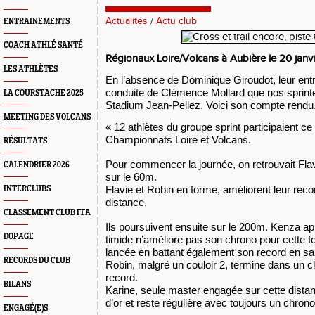
Actualités
/
Actu club
ENTRAINEMENTS
COACH ATHLÉ SANTÉ
R
égionaux Loire/Volcans à Aubière le 20
janv
LES ATHLÈTES
En l’absence de Dominique Giroudot, leur entr
conduite de Clémence Mollard que nos sprint
LA COURSTACHE 2025
Stadium Jean-Pellez. Voici son compte rendu
MEETING DES VOLCANS
« 12 athlètes du groupe sprint participaient c
Championnats Loire et Volcans.
RÉSULTATS
Pour commencer la journée, on retrouvait Fla
CALENDRIER 2026
sur le 60m.
Flavie et Robin en forme, améliorent leur reco
INTERCLUBS
distance.
CLASSEMENT CLUB FFA
Ils poursuivent ensuite sur le 200m. Kenza a
DOPAGE
timide n’améliore pas son chrono pour cette fo
lancée en battant également son record en sal
RECORDS DU CLUB
Robin, malgré un couloir 2, termine dans un 
record.
BILANS
Karine, seule master engagée sur cette distan
d’or et reste régulière avec toujours un chrono
ENGAGÉ(E)S