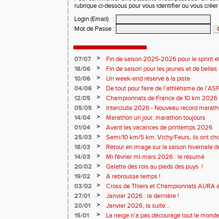
rubrique ci-dessous pour vous identifier ou vous crée
Login (Email)
:
Mot de Passe
:
>
07/07
Fin de saison 2025-2026 pour le sprint et
>
18/06
Fin de saison pour les jeunes et de belles
>
10/06
Un week-end réservé à la piste
>
04/06
De tout pour faire de l'athlétisme de l’A
monde souriant
>
12/05
Championnats de France de 10 km 2026 
Soirées piste
>
05/05
Interclubs 2026 - Nouveau record marat
résultats
>
14/04
Marathon un jour, marathon toujours
>
01/04
Avant les vacances de printemps 2026
>
25/03
Semi/10 km/5 km. Vichy/Feurs, ils ont choi
>
18/03
Retour en image sur la saison hivernale d
>
14/03
Mi-février mi-mars 2026 : le résumé
>
20/02
Galette des rois au pieds des puys !
>
19/02
A rebrousse temps !
>
03/02
Cross de Thiers et Championnats AURA e
>
27/01
Janvier 2026 : la dernière !
>
20/01
Janvier 2026, la suite...
>
15/01
La neige n’a pas découragé tout le monde