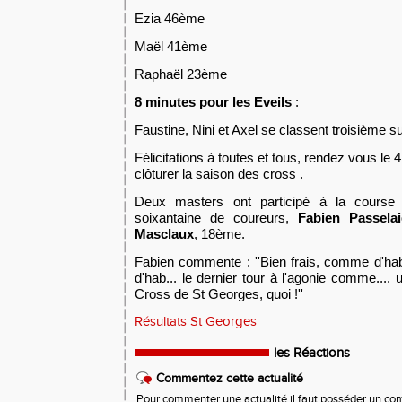
Ezia 46ème
Maël 41ème
Raphaël 23ème
8 minutes pour les
E
veils
:
Faustine, Nini et Axel se classent troisième 
Félicitations à toutes et tous, rendez vous le 4
clôturer la saison des cross .
Deux masters ont participé à la cours
soixantaine de coureurs,
Fabien Passela
Masclaux
, 18ème.
Fabien commente : ''Bien frais, comme d'hab.
d'hab... le dernier tour à l'agonie comme.... un
Cross de St Georges, quoi !''
Résultats St Georges
les Réactions
Commentez cette actualité
Pour commenter une actualité il faut posséder un compt