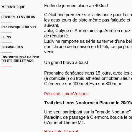
En fin de journée place au 400m !
MÉDIATHÈQUE
C’était une première sur la distance pour la ca
COVID19 - LES VIDÉOS
les deux tours de piste même pas fatiguée et 
suivant.
STATISTIQUES DU SITE
Julie, Colyne et Ambre ainsi qu’Aurélien chez
de régularité.
LIENS
Ludivine remporte sa série au terme d’une be
son chrono de la saison en 61’’65, ce qui pro
BIOGRAPHIES
venir.
INSCRIPTIONS À PARTIR
DU 1ER JUILLET 2026
Un grand bravo à tous!
Prochaine échéance dans 15 jours, avec les
(à domicile !) où trois athlètes ont obtenu leur 
Clémence sur 400m et Eva sur 800m. »
Résultats Loire/Volcans
Trail des Lions Nocturne à Plauzat le 20/01
Une seul participant sur la ''grande Nocturne'
Paladini
, de passage à Clermont, boucle le pa
67ème et 15ème M1.
Résultats Plauzat