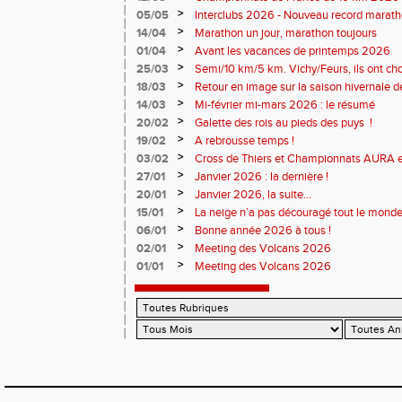
Soirées piste
>
05/05
Interclubs 2026 - Nouveau record marat
résultats
>
14/04
Marathon un jour, marathon toujours
>
01/04
Avant les vacances de printemps 2026
>
25/03
Semi/10 km/5 km. Vichy/Feurs, ils ont choi
>
18/03
Retour en image sur la saison hivernale d
>
14/03
Mi-février mi-mars 2026 : le résumé
>
20/02
Galette des rois au pieds des puys !
>
19/02
A rebrousse temps !
>
03/02
Cross de Thiers et Championnats AURA e
>
27/01
Janvier 2026 : la dernière !
>
20/01
Janvier 2026, la suite...
>
15/01
La neige n’a pas découragé tout le monde
>
06/01
Bonne année 2026 à tous !
>
02/01
Meeting des Volcans 2026
>
01/01
Meeting des Volcans 2026