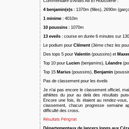
Commentaire d’Anaïs Ait El Houssiène :
4 benjamin(e)s
: 1370m (filles), 2690m (gar
1 minime
: 4010m
10 poussins
: 1070m
13 eveils
: course en durée 6 minutes sur 13
Le podium pour
Clément
(3ème chez les pou
Des tops 5 pour
Valentin
(poussins) et
Maxe
Top 10 pour
Lucien
(benjamins),
Léandre
(po
Top 15
Marius
(poussins),
Benjamin
(poussi
Pas de classement pour les éveils
Je n’ai pas encore le classement officiel, mai
athlètes du jour au delà des résultats pui
E
ncore une fois, ils étaient au rendez-vous,
classement, chacun progresse semaine ap
d
ifficulté
des cross.
Résultats Pérignat
Départementaux de lancers longs aux Céze