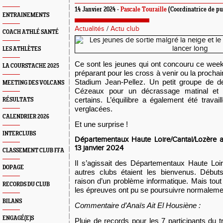
14 Janvier 2024 -
Pascale Touraille
(Coordinatrice de pu
ENTRAINEMENTS
Actualités
/
Actu club
COACH ATHLÉ SANTÉ
LES ATHLÈTES
Ce sont les jeunes qui ont concouru ce wee
LA COURSTACHE 2025
préparant pour les cross à venir ou la prochai
Stadium Jean-Pellez. Un petit groupe de d
MEETING DES VOLCANS
Cézeaux pour un décrassage matinal et 
certains. L’équilibre a également été travai
RÉSULTATS
verglacées.
CALENDRIER 2026
Et une surprise !
INTERCLUBS
Départementaux Haute Loire/Cantal/Lozère
a
13
janvier 202
4
CLASSEMENT CLUB FFA
Il s’agissait des Départementaux Haute Loi
DOPAGE
autres clubs étaient les bienvenus. Débu
raison d’un problème informatique. Mais tout 
RECORDS DU CLUB
les épreuves ont pu se poursuivre normaleme
BILANS
Commentaire d’Anaïs Ait El Housiène :
ENGAGÉ(E)S
Pluie de records pour les 7 participants du 