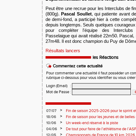
Peut être une recrue pour les Interclubs de fin 
(800g).
Pascal Soullet
, qui patiente avant d
de demi-fond, a participé hier à cette compét
depuis longtemps. Seuls quelques courageux a
pour compléter l'équipe des Interclub
Passelaigue qui avait réalisé 22m50. Pascal, s
27m48. Il est donc champion du Puy de Dôm
Résultats lancers
les Réactions
Commentez cette actualité
Pour commenter une actualité il faut posséder un compt
rubrique ci-dessous pour vous identifier ou vous crée
Login (Email)
:
Mot de Passe
:
>
07/07
Fin de saison 2025-2026 pour le sprint et
>
18/06
Fin de saison pour les jeunes et de belles
>
10/06
Un week-end réservé à la piste
>
04/06
De tout pour faire de l'athlétisme de l’A
monde souriant
>
12/05
Championnats de France de 10 km 2026 