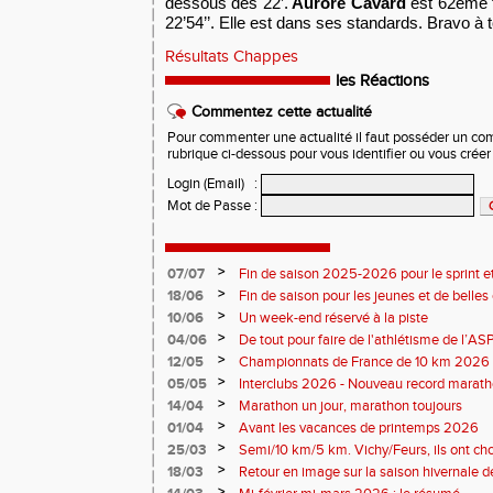
dessous des 22’.
Aurore Cavard
est 62ème 
22’54’’.
Elle est dans ses standards. Bravo à t
Résultats Chappes
les Réactions
Commentez cette actualité
Pour commenter une actualité il faut posséder un compt
rubrique ci-dessous pour vous identifier ou vous crée
Login (Email)
:
Mot de Passe
:
>
07/07
Fin de saison 2025-2026 pour le sprint et
>
18/06
Fin de saison pour les jeunes et de belles
>
10/06
Un week-end réservé à la piste
>
04/06
De tout pour faire de l'athlétisme de l’A
monde souriant
>
12/05
Championnats de France de 10 km 2026 
Soirées piste
>
05/05
Interclubs 2026 - Nouveau record marat
résultats
>
14/04
Marathon un jour, marathon toujours
>
01/04
Avant les vacances de printemps 2026
>
25/03
Semi/10 km/5 km. Vichy/Feurs, ils ont choi
>
18/03
Retour en image sur la saison hivernale d
>