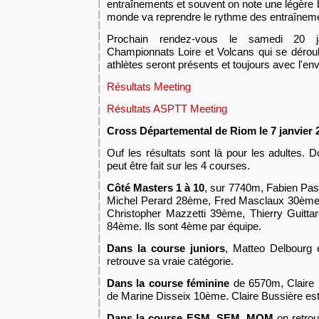
entraînements et souvent on note une légère b
monde va reprendre le rythme des entraîneme
Prochain rendez-vous le samedi 20 j
Championnats Loire et Volcans qui se déroul
athlètes seront présents et toujours avec l'envi
Résultats Meeting
Résultats ASPTT Meeting
Cross Départemental de Riom le 7 janvier 
Ouf les résultats sont là pour les adultes. D
peut être fait sur les 4 courses.
Côté Masters 1 à 10
, sur 7740m, Fabien Pas
Michel Perard 28ème, Fred Masclaux 30ème,
Christopher Mazzetti 39ème, Thierry Guitt
84ème. Ils sont 4ème par équipe.
Dans la course juniors
, Matteo Delbourg 
retrouve sa vraie catégorie.
Dans la course féminine
de 6570m, Claire 
de Marine Disseix 10ème. Claire Bussière es
Dans la course ESM, SEM, MOM
on retrou