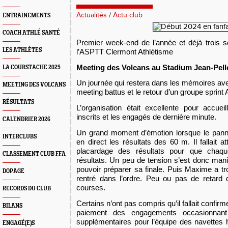
Actualités
/
Actu club
ENTRAINEMENTS
COACH ATHLÉ SANTÉ
Premier week-end de l’année et déjà trois s
LES ATHLÈTES
l’ASPTT Clermont Athlétisme
Meeting des Volcans au Stadium Jean-Pelle
LA COURSTACHE 2025
Un journée qui restera dans les mémoires av
MEETING DES VOLCANS
meeting battus et le retour d’un groupe sprint
RÉSULTATS
L’organisation était excellente pour accueil
inscrits et les engagés de dernière minute.
CALENDRIER 2026
Un grand moment d’émotion lorsque le pann
INTERCLUBS
en direct les résultats des 60 m. Il fallait at
placardage des résultats pour que chaqu
CLASSEMENT CLUB FFA
résultats. Un peu de tension s’est donc mani
pouvoir préparer sa finale. Puis Maxime a tr
DOPAGE
rentré dans l’ordre. Peu ou pas de retard
courses.
RECORDS DU CLUB
Certains n’ont pas compris qu’il fallait confirm
BILANS
paiement des engagements occasionnant q
supplémentaires pour l’équipe des navettes
ENGAGÉ(E)S