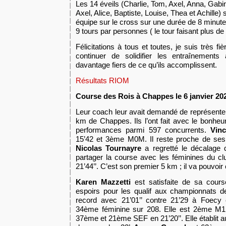
Les 14 éveils (Charlie, Tom, Axel, Anna, Gabin
Axel, Alice, Baptiste, Louise, Thea et Achille
équipe sur le cross sur une durée de 8 minu
9 tours par personnes ( le tour faisant plus d
Félicitations à tous et toutes, je suis très fi
continuer de solidifier les entraînements 
davantage fiers de ce qu’ils accomplissent.
Résultats RIOM
Course des Rois à Chappes le 6 janvier 20
Leur coach leur avait demandé de représent
km de Chappes. Ils l’ont fait avec le bonheur
performances
parmi 597 concurrents.
Vinc
15’42 et 3ème M0M.
Il reste proche de se
Nicolas Tournayre
a regretté le décalage d
partag
er
la course avec le
s
f
é
minines du clu
21’44’’.
C’est son premier 5 km ; il va pouvoir 
Karen Mazzetti
est satisfaite de sa cours
espoirs pour les qualif aux championnats 
record
avec
21’01’’
contre 21’29 à Foecy
34ème féminine sur 208. Elle est 2ème M
37
ème
et 21ème SEF en 21’20’’.
Elle établit