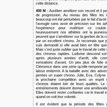
cette distance.
400 M
: Aurélien améliore son record et il
de progression. Au niveau des filles les r
beaucoup ont été perturbé
es
par le fait d'avoir
l'aveugle sans avoir de précision sur les adv
l'expérience pour ma
î
triser ce couloi
heureusement nos athlètes ont la jeunesse
peuvent que s'améliorer sur la gestion de la 
par un excellent chrono. Je reconnais que 
suis demandé si elle avait bien en tête que
Mais c'est juste oubli
er
que le travail de cette 
des chronos rapides. Ludivine descend son
après plusieurs années d'arrêt, elle co
sensations d'avant. Un peu plus de folie 
Clémence dans une série qu'elle remporte peu
laisse endormir. A la bataille avec des advers
jambes un super chrono. Julie, Eva, Colyne
la prochaine compétition avec un esprit 
chronos
étaien
t loin de leurs qualités. Le
entraînements doivent donner une amélioratio
Elles doivent rester confiantes car le travail 
quand on voit leur volonté.
Il est évident que la période des fêtes 