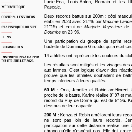
Lucie-Ena, Louis-Anton, Romain et les fi
Pascale.
MÉDIATHÈQUE
Deux records battus sur 200m : côté mascul
COVID19 - LES VIDÉOS
établi en 2023 avec 21’’46 par
Maxime Lancel
21’’19) et celui de
Marjorie Veyssière
de 2
STATISTIQUES DU SITE
Doumbe
en 23’’96.
LIENS
Une participation du groupe de sprint rec
houlette de Dominique Giroudot qui a écrit cec
BIOGRAPHIES
14 athlètes ont représenté les couleurs du clu
INSCRIPTIONS À PARTIR
DU 1ER JUILLET 2026
Les résultats sont mitigés et les visages des a
aux larmes. C'est logique d'avoir des réacti
prouve que les athlètes souhaitent se batt
temps inférieurs à leurs qualités.
60 M
: Oria, Jennifer et Robin améliorent l
proche de le battre. Karine réalise 8" 97 et m
record du Puy de Dôme qui est de 8" 96. K
dessous de leur capacité
200 M
: Kenza et Robin améliorent leurs recor
ne sont pas loin de leurs records. Jen
participation sur cette distance réalise une 
chrono qu'elle n'espérait pas. Elle doit croir