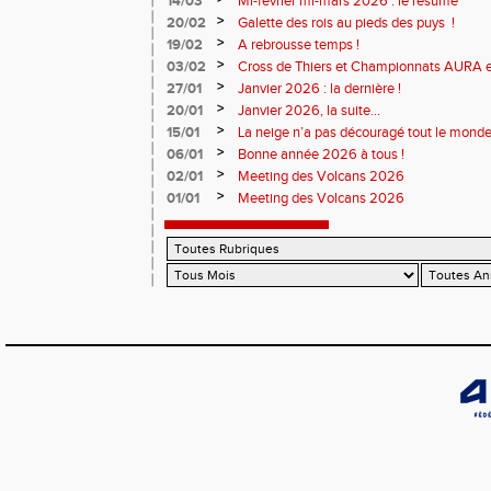
14/03
Mi-février mi-mars 2026 : le résumé
>
20/02
Galette des rois au pieds des puys !
>
19/02
A rebrousse temps !
>
03/02
Cross de Thiers et Championnats AURA e
>
27/01
Janvier 2026 : la dernière !
>
20/01
Janvier 2026, la suite...
>
15/01
La neige n’a pas découragé tout le monde
>
06/01
Bonne année 2026 à tous !
>
02/01
Meeting des Volcans 2026
>
01/01
Meeting des Volcans 2026