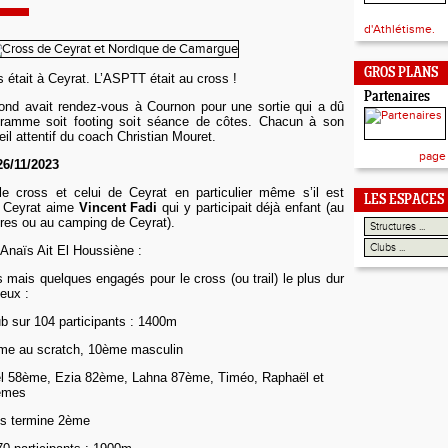
d'Athlétisme.
GROS PLANS
 était à Ceyrat. L’ASPTT était au cross !
Partenaires
ond avait rendez-vous à Cournon pour une sortie qui a dû
ogramme soit footing soit séance de côtes. Chacun à son
il attentif du coach Christian Mouret.
page
26
/11/2023
e cross et celui de Ceyrat en particulier même s’il est
LES ESPACES
de Ceyrat aime
Vincent Fadi
qui y participait déjà enfant (au
res ou au camping de Ceyrat).
Anaïs Ait El Houssiène :
mais quelques engagés pour le cross (ou trail) le plus dur
 eux :
b sur 104 participants : 1400m
ème au scratch, 10ème masculin
l 58ème, Ezia 82ème, Lahna 87ème, Timéo, Raphaël et
9èmes
ns termine 2ème