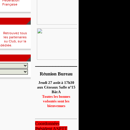
Fédération
Française
Retrouvez tous
les partenaires
su Club, sur la
 dédiée.
__________________
Réunion Bureau
Jeudi 27 août à 17h30
aux Cézeaux Salle n°15
Bât A
Toutes les bonnes
volontés sont les
bienvenues
Coordonnées
Président ASPTT