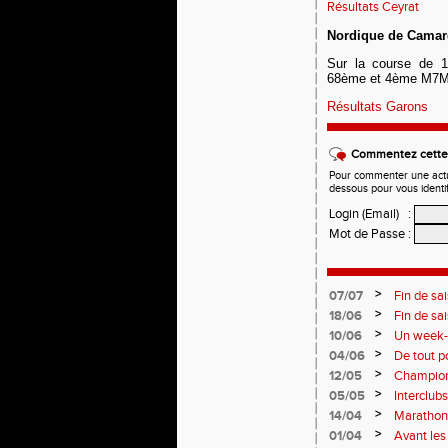
Résultats Ceyrat
Nordique de Camarg
Sur la course de 
68ème et 4ème M7M en
Résultats Garons
Commentez cette 
Pour commenter une actual
dessous pour vous identi
Login (Email)
:
Mot de Passe
:
>
07/07
Fin de sa
>
18/06
Fin de sa
>
10/06
Un week-e
>
04/06
De tout p
monde so
>
12/05
Champion
Soirées p
>
05/05
Interclub
résultats
>
14/04
Marathon 
>
01/04
Avant le