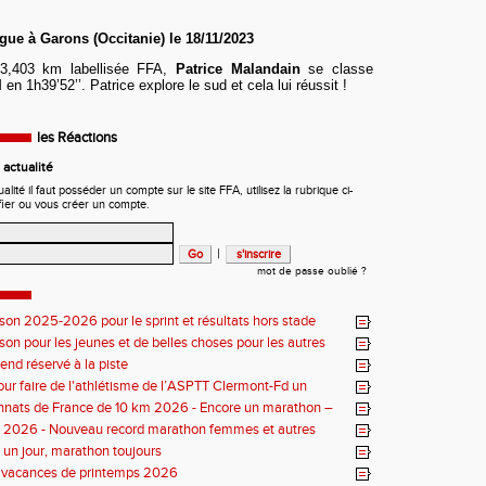
ue à Garons (Occitanie) le 18/11/2023
13,403 km labellisée FFA,
Patrice Malandain
se classe
 1h39’52’’. Patrice explore le sud et cela lui réussit !
les Réactions
actualité
ité il faut posséder un compte sur le site FFA, utilisez la rubrique ci-
fier ou vous créer un compte.
|
mot de passe oublié ?
ison 2025-2026 pour le sprint et résultats hors stade
ison pour les jeunes et de belles choses pour les autres
nd réservé à la piste
our faire de l'athlétisme de l’ASPTT Clermont-Fd un
uriant
nats de France de 10 km 2026 - Encore un marathon –
iste
s 2026 - Nouveau record marathon femmes et autres
un jour, marathon toujours
s vacances de printemps 2026