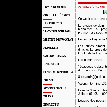
Actualités
/
Actu club
ENTRAINEMENTS
COACH ATHLÉ SANTÉ
Ce week-end le cross
LES ATHLÈTES
Le groupe de demi-f
réchauffer : au pr
LA COURSTACHE 2025
rythme mais sous l'oe
Cross de Ceyrat
le
MEETING DES VOLCANS
L
es jeunes aiment l
RÉSULTATS
difficile. Le cross 
Moulin de la Tranchè
CALENDRIER 2026
L
es commentaires d’
INTERCLUBS
"
Beaucoup d’absents 
du Challenge. Parmi
CLASSEMENT CLUB FFA
8 poussin(e)s
du clu
DOPAGE
Valentin termine 13
RECORDS DU CLUB
Léandre 30ème, Mae
Juliette 97, 98 et 9
BILANS
L’équipe des poussi
ENGAGÉ(E)S