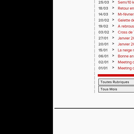
>
25/03
Semi/10 k
>
18/03
Retour en
>
14/03
Mi-févrie
>
20/02
Galette d
>
19/02
A rebrous
>
03/02
Cross de 
>
27/01
Janvier 20
>
20/01
Janvier 20
>
15/01
La neige 
>
06/01
Bonne an
>
02/01
Meeting 
>
01/01
Meeting 