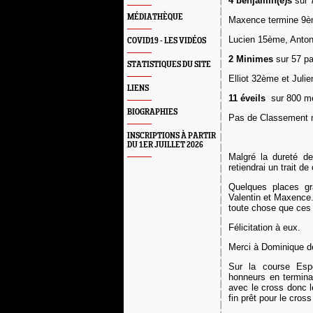
4 benjamin(e)s
sur 7
MÉDIATHÈQUE
Maxence termine 9è
Lucien 15ème, Anto
COVID19 - LES VIDÉOS
2 Minimes
sur 57 pa
STATISTIQUES DU SITE
Elliot 32ème et Jul
LIENS
11 éveils
sur 800 m
BIOGRAPHIES
Pas de Classement m
INSCRIPTIONS À PARTIR
DU 1ER JUILLET 2026
Malgré la dureté de 
retiendrai un trait d
Quelques places gra
Valentin et Maxence.
toute chose que ces j
Félicitation à eux.
Merci à Dominique de
S
ur la course
Esp
honneurs en termin
avec le cross donc l
fin prêt pour le cros