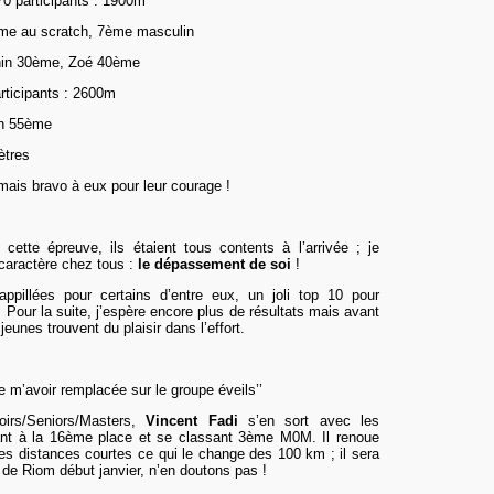
0 participants : 1900m
me au scratch, 7ème masculin
nin 30ème, Zoé 40ème
rticipants : 2600m
ien 55ème
ètres
ais bravo à eux pour leur courage !
cette épreuve, ils étaient tous contents à l’arrivée ; je
e caractère chez tous :
le dépassement de soi
!
ppillées pour certains d’entre eux, un joli top 10 pour
 Pour la suite, j’espère encore plus de résultats mais avant
eunes trouvent du plaisir dans l’effort.
 m’avoir remplacée sur le groupe éveils’’
oirs/Seniors/Masters,
Vincent Fadi
s’en sort avec les
ant à la 16ème place et se classant 3ème M0M. Il renoue
es distances courtes ce qui le change des 100 km ; il sera
s de Riom début janvier, n’en doutons pas !