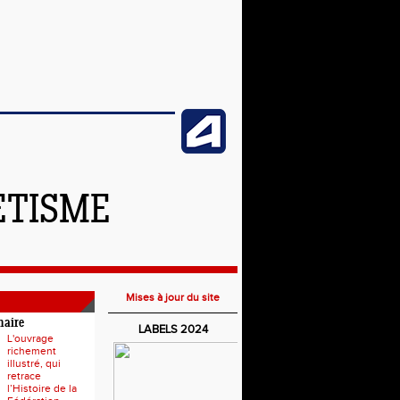
ETISME
Mises à jour du site
naire
LABELS 2024
L'ouvrage
richement
illustré, qui
retrace
l’Histoire de la