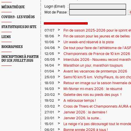
Login (Email)
:
MÉDIATHÈQUE
Mot de Passe
:
COVID19 - LES VIDÉOS
STATISTIQUES DU SITE
>
07/07
Fin de saison 2025-2026 pour le sprint et
>
18/06
Fin de saison pour les jeunes et de belles
LIENS
>
10/06
Un week-end réservé à la piste
BIOGRAPHIES
>
04/06
De tout pour faire de l'athlétisme de l’A
monde souriant
>
12/05
Championnats de France de 10 km 2026 
INSCRIPTIONS À PARTIR
Soirées piste
>
05/05
Interclubs 2026 - Nouveau record marat
DU 1ER JUILLET 2026
résultats
>
14/04
Marathon un jour, marathon toujours
>
01/04
Avant les vacances de printemps 2026
>
25/03
Semi/10 km/5 km. Vichy/Feurs, ils ont choi
>
18/03
Retour en image sur la saison hivernale d
>
14/03
Mi-février mi-mars 2026 : le résumé
>
20/02
Galette des rois au pieds des puys !
>
19/02
A rebrousse temps !
>
03/02
Cross de Thiers et Championnats AURA e
>
27/01
Janvier 2026 : la dernière !
>
20/01
Janvier 2026, la suite...
>
15/01
La neige n’a pas découragé tout le monde
>
06/01
Bonne année 2026 à tous !