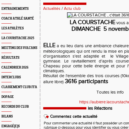
Actualités
/
Actu club
ENTRAINEMENTS
COACH ATHLÉ SANTÉ
LA COURSTACHE
vous a 
DIMANCHE
5 novemb
LES ATHLÈTES
LA COURSTACHE 2025
ELLE
a eu lieu dans une ambiance chaleure
MEETING DES VOLCANS
météorologiques qui ont rendu la mise en pl
d'organisation s'est adaptée et le Village
RÉSULTATS
gymnase. Le ravitaillement d'après course
Chapeau pour cette belle énergie et pour l'i
CALENDRIER 2026
climatiques.
Résultat de l'ensemble des trois courses (1
INTERCLUBS
3616 participants
allure libre)
CLASSEMENT CLUB FFA
Toutes les info
DOPAGE
https://aubiere.lacourstach
RECORDS DU CLUB
les Réactions
Commentez cette actualité
BILANS
Pour commenter une actualité il faut posséder un compt
ENGAGÉ(E)S
rubrique ci-dessous pour vous identifier ou vous crée